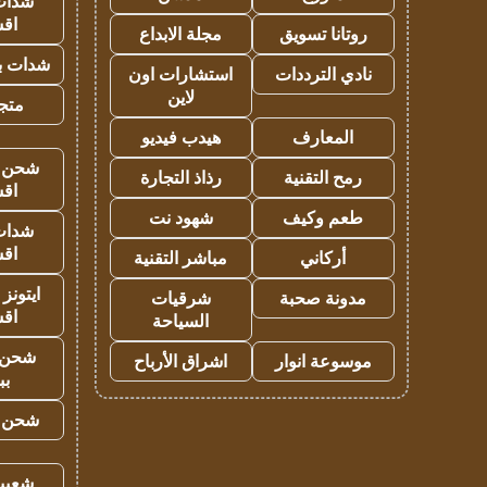
شدات
اق
روتانا تسويق
مجلة الابداع
شدات بب
نادي الترددات
استشارات اون
لاين
متجر 
المعارف
هيدب فيديو
شحن يل
رمح التقنية
رذاذ التجارة
اق
طعم وكيف
شهود نت
شدات
اق
أركاني
مباشر التقنية
ايتونز
مدونة صحبة
شرقيات
اق
السياحة
شحن 
موسوعة انوار
اشراق الأرباح
بب
شحن يل
شعبية