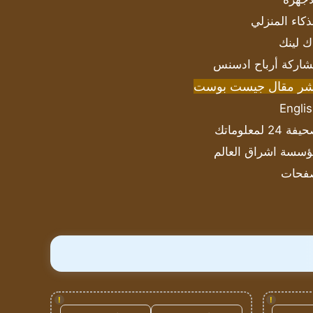
ذكاء المنزلي
ك لينك
اركة أرباح ادسنس
شر مقال جيست بوست
Engli
ة 24 لمعلوماتك
سسة اشراق العالم
فحات
!
!