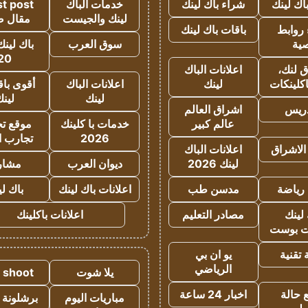
اك لينك
شراء باك لينك
خدمات الباك
t post
لينك والجيست
مقال 
روابط
باقات باك لينك
ية
سوق العرب
باك لينك
20
 لنك،
اعلانات الباك
كلينكات
لينك
اعلانات الباك
أقوى باق
لينك
لين
دريس
اشراق العالم
عالم كبير
خدمات با كلينك
موقع تجا
2026
تجارب ا
الاشراق
اعلانات الباك
لينك 2026
ديوان العرب
مشار
رياضة
مدسن طب
اعلانات باك لينك
باك ل
لينك
مصادر التعليم
اعلانات باكلينك
 بوست
تقنية
يو ان بي
الرياضي
يلا شوت
a shoot
 حالة
اخبار 24 ساعة
مباريات اليوم
برشلونة 