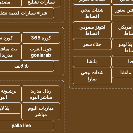
سيارات تشليح
مصدو
شن ستور
شدات ببجي
شراء سيارات قديمة تشلي
اقساط
 امريكي
ايتونز سعودي
ساط
اقساط
كورة 365
كورة س
ا لودو
حناء شعر
جول العرب
بث مباشر
ساط
goalarab
مدريد ا
نا
ماتشا
يلا لايف
ماتشا
شدات ببجي
تمارا
ريال مدريد
برشلونة 
مباشر اليوم
اليو
مباريات اليوم
يلا لا
مباشر
yalla live