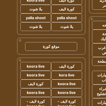
دريد
كورة لايف
koora live
ر
كورة لايف
يلا شوت
yalla shoot
yalla shoot
!
ه
يلا شوت
يلا شوت
ة
ليك
!
موقع كورة
غرب
اض
!
طحة
كورة لايف
koora live
ارات
kora live
koora live
ب
koora live
كورة لايف
راء
koora live
koora live
تشليح
كورة لايف -
كورة لايف -
ارات