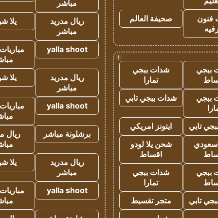
عليم
مباشر
 فنون
صحيفة العالم
ريال مدريد
يلا ش
فيه
مباشر
yalla shoot
مباريات 
!
مباش
 ببجي
شدات ببجي
ريال مدريد
يلا ش
ساط
تمارا
مباشر
 ببجي
شدات ببجي تابي
yalla shoot
مباريات 
ارا
مباش
جي تابي
ايتونز امريكي
برشلونة مباشر
ريال م
 سعودي
شحن يلا لودو
مباش
ساط
اقساط
ريال مدريد
يلا ش
 ببجي
شدات ببجي
مباشر
ساط
تمارا
yalla shoot
مباريات 
جي تابي
متجر تقسيط
مباش