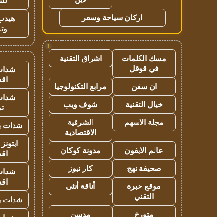
للت
اركان سياحة وسفر
هيدب
وتر
!
مسك الكلمات
اشراق التقنية
في قوقل
شدات
اق
ان سفن
مرابع التكنولوجيا
شدات
خيال التقنية
شوف ويب
تم
مجلة الاسهم
الشرقية
شدات بب
الاقتصادية
ايتونز
عالم الايفون
مدونة كوكان
اق
صحيفة نهج
كار نيوز
شدات
اق
موقع خبرة
أناقة أنثى
التقني
شدات بب
متورخ
مدسن