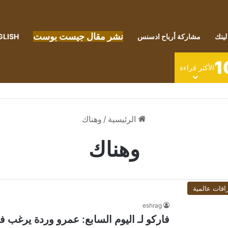
نشر مقال جيست بوست
لينك
مشاركة أرباح ادسنس
GLISH
1
الأكثر قراءة
الرئيسية
/
وهناك
وهناك
اقات عالمية
eshrag
فاركو لـ اليوم السابع: عمرو وردة يرغب 