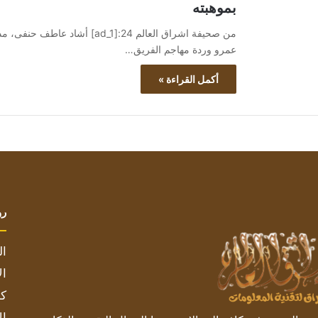
بموهبته
من صحيفة اشراق العالم 24:[ad_1] 
عمرو وردة مهاجم الفريق…
أكمل القراءة »
رو
ال
ال
كم
ال