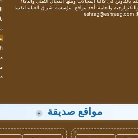
 بالتدوين في كافة المجالات ومنها المجال التقني والذكاء
والتكنولوجية والعامة. أحد مواقع "مؤسسة اشراق العالم لتقنية
ال
:
eshrag@eshraag.com
با
مش
ن
sh
صحيف
مؤ
ص
مواقع صديقة
+
!