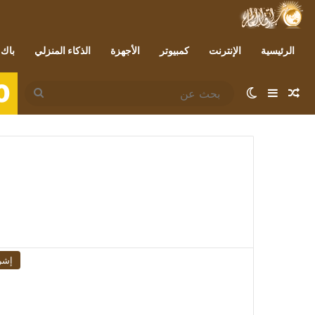
الرئيسية
الإنترنت
كمبيوتر
الأجهزة
الذكاء المنزلي
باك 
0
مقال عشوائي
إضافة عمود جانبي
الوضع المظلم
بحث
عن
إشر