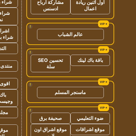
شراء ب
اول اثنين ريادة
مشاركة ارباح
اعمال
ادسنس
شراء 
نص
!
اشراق
عالم الشباب
شراء با
الت
!
باقة باك لينك
تحسين SEO
منتدى 
سلة
اقوى 
!
ماسنجر المسلم
باك 
وجيست
!
مجلة 
ضوء التعليمي
صحيفة برق
موقع اشراقات
موقع اشراق اون
موقع
لاين