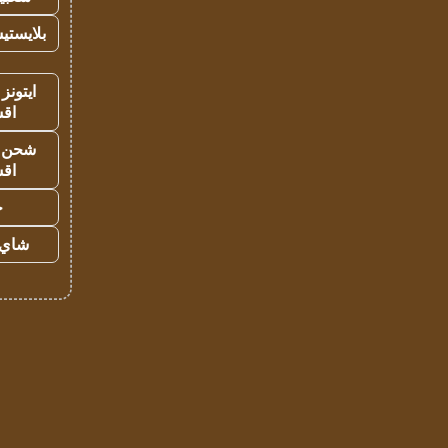
بلايستي
ايتونز
اق
شحن يل
اق
ح
شاي 