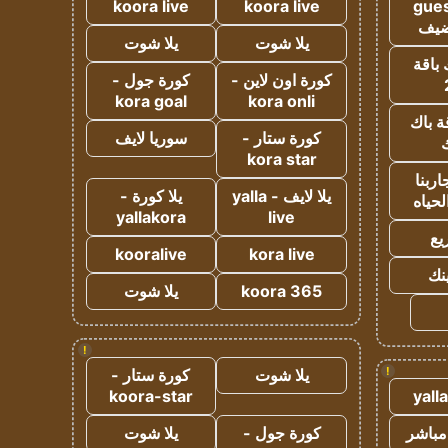
koora live
koora live
gues
ضيف
يلا شوت
يلا شوت
 باقة
كورة اون لاين -
كورة جول -
kora goal
kora onli
ة باك
كورة ستار -
سوريا لايف
ك
kora star
ربنا
يلا لايف - yalla
يلا كورة -
لحياه
yallakora
live
يع
kooralive
kora live
ينك
koora 365
يلا شوت
!
!
يلا شوت
كورة ستار -
koora-star
yall
مباشر
كورة جول -
يلا شوت