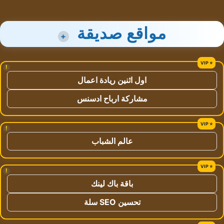
مواقع صديقة
+
!
اول اثنين ريادة اعمال
مشاركة ارباح ادسنس
!
عالم الشباب
!
باقة باك لينك
تحسين SEO سلة