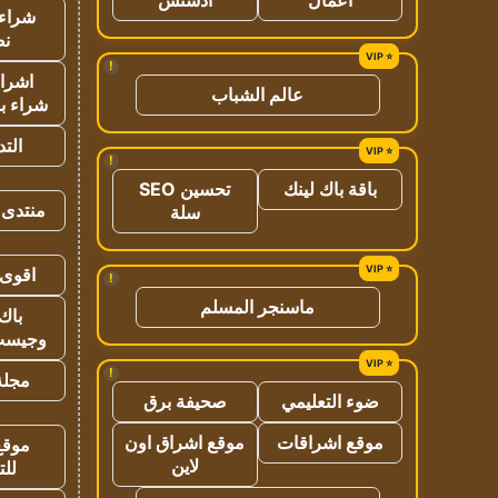
شراء 
نص
!
اشراق
عالم الشباب
شراء با
الت
!
باقة باك لينك
تحسين SEO
منتدى 
سلة
اقوى 
!
ماسنجر المسلم
باك 
وجيست
!
مجلة 
ضوء التعليمي
صحيفة برق
موقع اشراقات
موقع اشراق اون
موقع
لاين
للت