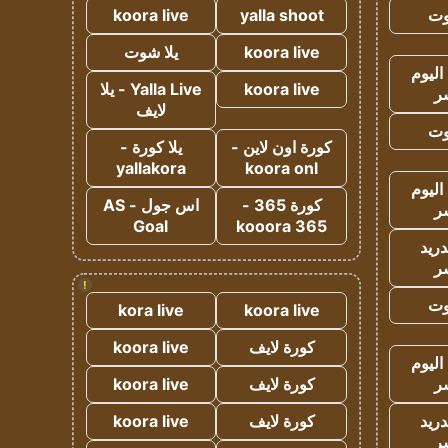
وت
yalla shoot
koora live
koora live
يلا شوت
اليوم
koora live
Yalla Live - يلا
ر
لايف
وت
كورة اون لاين -
يلا كورة -
yallakora
koora onl
اليوم
كورة 365 -
اس جول - AS
ر
Goal
kooora 365
دريد
ر
!
وت
kora live
koora live
كورة لايف
koora live
اليوم
ر
كورة لايف
koora live
دريد
كورة لايف
koora live
ر