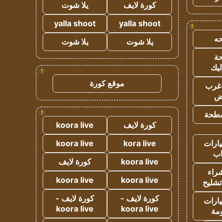
كورة لايف
يلا شوت
yalla shoot
yalla shoot
!
ه
يلا شوت
يلا شوت
ة
ليك
!
موقع كورة
غرب
اض
!
طحة
كورة لايف
koora live
ارات
kora live
koora live
ب
koora live
كورة لايف
راء
koora live
koora live
تشليح
كورة لايف -
كورة لايف -
ارات
koora live
koora live
مة