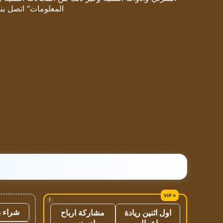
المعلومات" اتصل بنا
!
شراء ب
اول اثنين ريادة
مشاركة ارباح
اعمال
ادسنس