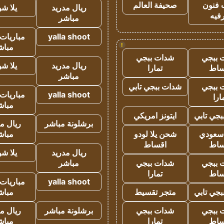
 فنون
صحيفة العالم
ريال مدريد
يلا ش
فيه
مباشر
yalla shoot
مباريات 
!
مباش
 ببجي
شدات ببجي
ريال مدريد
يلا ش
ساط
تمارا
مباشر
 ببجي
شدات ببجي تابي
yalla shoot
مباريات 
ارا
مباش
جي تابي
ايتونز امريكي
برشلونة مباشر
ريال م
 سعودي
شحن يلا لودو
مباش
ساط
اقساط
ريال مدريد
يلا ش
 ببجي
شدات ببجي
مباشر
ساط
تمارا
yalla shoot
مباريات 
جي تابي
متجر تقسيط
مباش
 ببجي
شدات ببجي
برشلونة مباشر
ريال م
ساط
تمارا
مباش