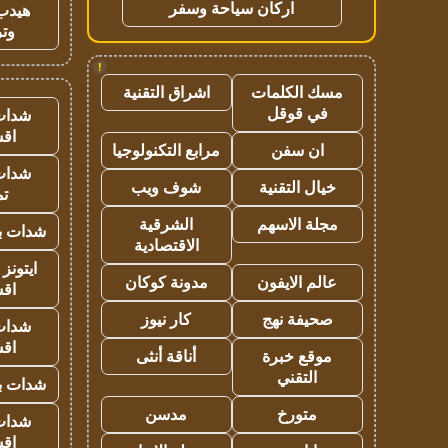
اركان سياحة وسفر
هيدب
وتر
!
مسك الكلمات
اشراق التقنية
في قوقل
شدات
اق
ان سفن
مرابع التكنولوجيا
شدات
خيال التقنية
شوف ويب
تم
مجلة الاسهم
الشرقية
شدات بب
الاقتصادية
ايتونز
عالم الايفون
مدونة كوكان
اق
صحيفة نهج
كار نيوز
شدات
اق
موقع خبرة
أناقة أنثى
التقني
شدات بب
متورخ
مدسن
شدات
اق