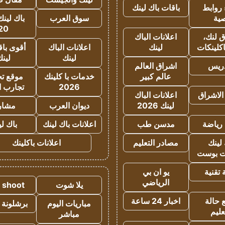
روابط
باقات باك لينك
ية
سوق العرب
باك لينك
20
 لنك،
اعلانات الباك
كلينكات
لينك
اعلانات الباك
أقوى باق
لينك
لين
دريس
اشراق العالم
عالم كبير
خدمات با كلينك
موقع تجا
2026
تجارب ا
الاشراق
اعلانات الباك
لينك 2026
ديوان العرب
مشار
رياضة
مدسن طب
اعلانات باك لينك
باك ل
لينك
مصادر التعليم
اعلانات باكلينك
 بوست
تقنية
يو ان بي
الرياضي
يلا شوت
a shoot
 حالة
اخبار 24 ساعة
مباريات اليوم
برشلونة 
عليم
مباشر