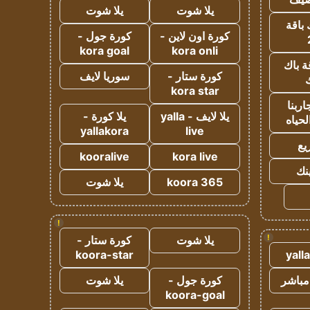
يلا شوت
يلا شوت
 باقة
كورة اون لاين -
كورة جول -
kora goal
kora onli
ة باك
كورة ستار -
سوريا لايف
ك
kora star
ربنا
يلا لايف - yalla
يلا كورة -
لحياه
yallakora
live
يع
kooralive
kora live
ينك
koora 365
يلا شوت
!
!
يلا شوت
كورة ستار -
koora-star
yall
مباشر
كورة جول -
يلا شوت
koora-goal