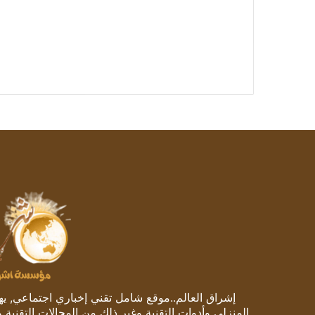
إشراق العالم..موقع شامل تقني إخباري اجتماعي, يهتم
المنزلي وأدوات التقنية وغير ذلك من المجالات التقنية 