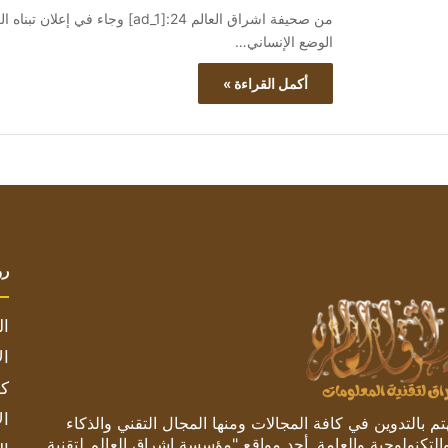
من صحيفة اشراق العالم 24:[ad_1]
الوضع الإنساني…
أكمل القراءة »
رو
ال
ال
كم
ال
 بالتدوين في كافة المجالات ومنها المجال التقني والذكاء
والتكنولوجية والعامة. أحد مواقع "مؤسسة اشراق العالم لتقنية