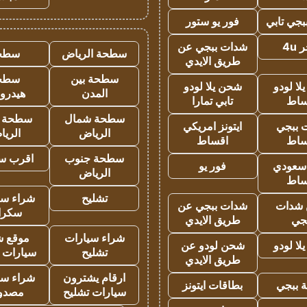
جي تابي
فور يو ستور
4u
شدات ببجي عن
سطحة الرياض
سطح
طريق الايدي
سطحة بين
سطح
ا لودو
شحن يلا لودو
المدن
هيدرو
ساط
تابي تمارا
سطحة شمال
سطحة 
 ببجي
ايتونز امريكي
الرياض
الري
ساط
اقساط
سطحة جنوب
اقرب س
 سعودي
فور يو
الرياض
ساط
تشليح
شراء سي
شدات
شدات ببجي عن
سكرا
جي
طريق الايدي
شراء سيارات
موقع ش
ا لودو
شحن لودو عن
تشليح
سيارات 
طريق الايدي
ارقام يشترون
شراء سي
 ببجي
بطاقات ايتونز
سيارات تشليح
مصدو