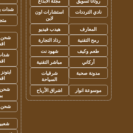
روتانا تسويق
مجلة الابداع
شدات بب
نادي الترددات
استشارات اون
لاين
متجر 
المعارف
هيدب فيديو
شحن يل
رمح التقنية
رذاذ التجارة
اق
طعم وكيف
شهود نت
شدات
اق
أركاني
مباشر التقنية
ايتونز
مدونة صحبة
شرقيات
اق
السياحة
شحن 
موسوعة انوار
اشراق الأرباح
بب
شحن يل
شعبية