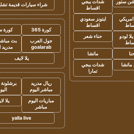
شن ستور
شدات ببجي
شراء سيارات قديمة تشلي
اقساط
 امريكي
ايتونز سعودي
ساط
اقساط
كورة 365
كورة س
ا لودو
حناء شعر
جول العرب
بث مباشر
ساط
goalarab
مدريد ا
نا
ماتشا
يلا لايف
ماتشا
شدات ببجي
تمارا
ريال مدريد
برشلونة 
مباشر اليوم
اليو
مباريات اليوم
يلا لا
مباشر
yalla live