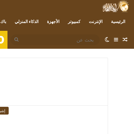
الرئيسية
الإنترنت
كمبيوتر
الأجهزة
الذكاء المنزلي
باك 
0
مقال عشوائي
إضافة عمود جانبي
الوضع المظلم
بحث
عن
إشر