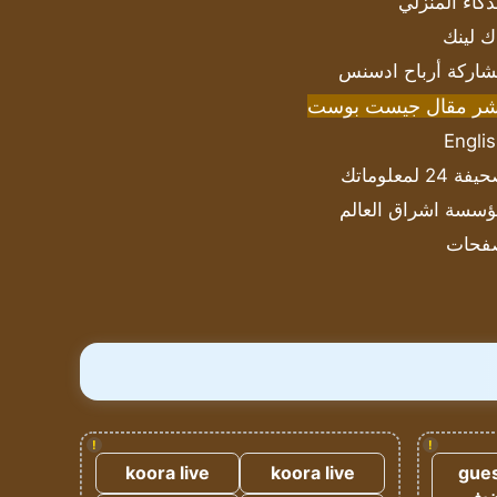
ذكاء المنزلي
ك لينك
اركة أرباح ادسنس
شر مقال جيست بوست
Engli
ة 24 لمعلوماتك
سسة اشراق العالم
فحات
!
!
koora live
koora live
gues
ضيف