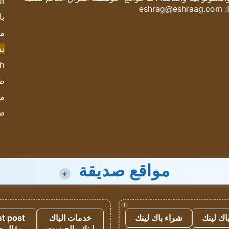
ال
:
eshrag@eshraag.com
با
مش
ن
sh
صحيف
مؤ
ص
مواقع صديقة
+
!
اك لينك
شراء باك لينك
خدمات الباك
t post
لينك والجيست
مقال 