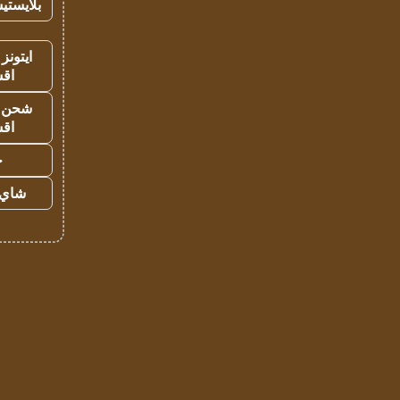
بلايستي
ايتونز
اق
شحن يل
اق
ح
شاي 