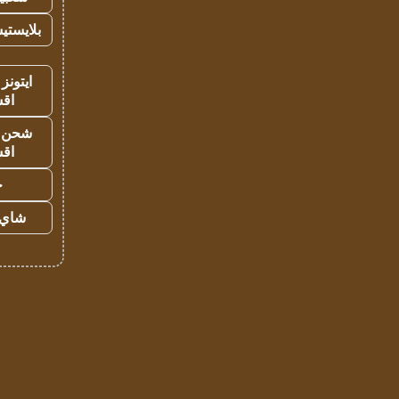
بلايستي
ايتونز
اق
شحن يل
اق
ح
شاي 