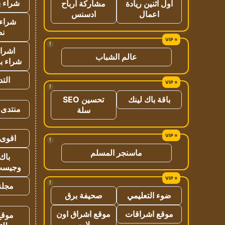
شراء ب
اول اثنين ريادة
مشاركة ارباح
اعمال
ادسنس
شراء 
نص
!
اشراق
عالم الشباب
شراء با
الت
!
باقة باك لينك
تحسين SEO
منتدى 
سلة
اقوى 
!
ماسنجر المسلم
باك 
وجيست
!
مجلة 
ضوء التعليمي
صحيفة برق
موقع اشراقات
موقع اشراق اون
موقع
لاين