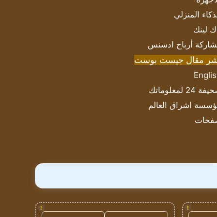
ذكاء المنزلي
ك لينك
اركة أرباح ادسنس
شر مقال جيست بوست
Engli
ة 24 لمعلوماتك
سسة اشراق العالم
فحات
!
!