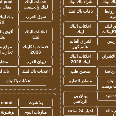
اك لينك
شراء باك لينك
خدمات الباك
t post
لينك والجيست
مقال 
روابط
باقات باك لينك
ية
سوق العرب
باك لينك
20
 لنك،
اعلانات الباك
كلينكات
لينك
اعلانات الباك
أقوى باق
لينك
لين
دريس
اشراق العالم
عالم كبير
خدمات با كلينك
موقع تجا
2026
تجارب ا
الاشراق
اعلانات الباك
لينك 2026
ديوان العرب
مشار
رياضة
مدسن طب
اعلانات باك لينك
باك ل
لينك
مصادر التعليم
اعلانات باكلينك
 بوست
تقنية
يو ان بي
الرياضي
يلا شوت
a shoot
 حالة
اخبار 24 ساعة
مباريات اليوم
برشلونة 