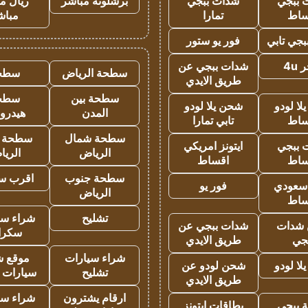
 ببجي
شدات ببجي
برشلونة مباشر
ريال م
ساط
تمارا
مباش
جي تابي
فور يو ستور
4u
شدات ببجي عن
سطحة الرياض
سطح
طريق الايدي
سطحة بين
سطح
ا لودو
شحن يلا لودو
المدن
هيدرو
ساط
تابي تمارا
سطحة شمال
سطحة 
 ببجي
ايتونز امريكي
الرياض
الري
ساط
اقساط
سطحة جنوب
اقرب س
 سعودي
فور يو
الرياض
ساط
تشليح
شراء سي
شدات
شدات ببجي عن
سكرا
جي
طريق الايدي
شراء سيارات
موقع ش
ا لودو
شحن لودو عن
تشليح
سيارات 
طريق الايدي
ارقام يشترون
شراء سي
 ببجي
بطاقات ايتونز