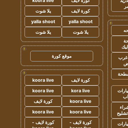
دريد
كورة لايف
koora live
ر
كورة لايف
يلا شوت
yalla shoot
yalla shoot
!
ه
يلا شوت
يلا شوت
ة
ليك
!
موقع كورة
غرب
اض
!
طحة
كورة لايف
koora live
ارات
kora live
koora live
ب
koora live
كورة لايف
راء
koora live
koora live
تشليح
كورة لايف -
كورة لايف -
ارات