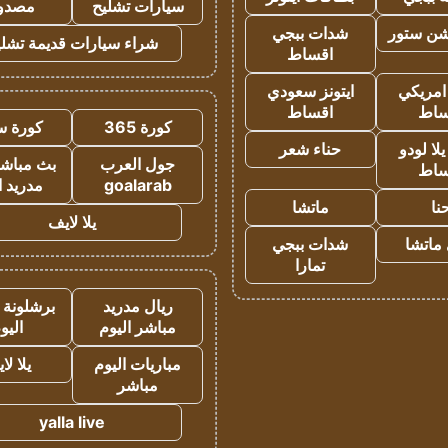
سيارات تشليح
مصدو
شن ستور
شدات ببجي
شراء سيارات قديمة تشلي
اقساط
 امريكي
ايتونز سعودي
ساط
اقساط
كورة 365
كورة س
ا لودو
حناء شعر
جول العرب
بث مباشر
ساط
goalarab
مدريد ا
نا
ماتشا
يلا لايف
ماتشا
شدات ببجي
تمارا
ريال مدريد
برشلونة 
مباشر اليوم
اليو
مباريات اليوم
يلا لا
مباشر
yalla live