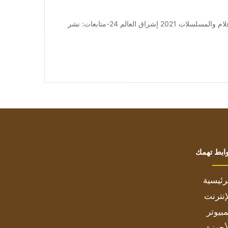
من صحيفة اشراق العالم 24:[ad_1] إعلان: شاهد أجمل الأفلام والمسلسلات 2021 إشراق العالم 24-متابعات: نشر
ابط تهمك
رئيسية
إنترنت
بيوتر
أجهزة