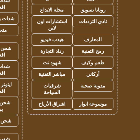
شدات
اق
روتانا تسويق
مجلة الابداع
شدات بب
نادي الترددات
استشارات اون
لاين
متجر 
المعارف
هيدب فيديو
شحن يل
رمح التقنية
رذاذ التجارة
اق
طعم وكيف
شهود نت
شدات
اق
أركاني
مباشر التقنية
ايتونز
مدونة صحبة
شرقيات
اق
السياحة
شحن 
موسوعة انوار
اشراق الأرباح
بب
شحن يل
شعبية