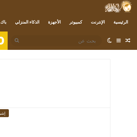
الرئيسية
الإنترنت
كمبيوتر
الأجهزة
الذكاء المنزلي
باك 
0
مقال عشوائي
إضافة عمود جانبي
الوضع المظلم
بحث
عن
إشر