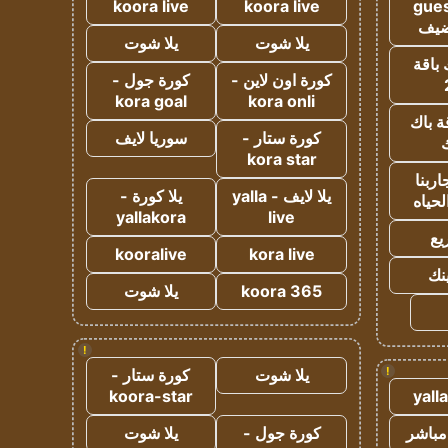
koora live
koora live
gues
ضيف
يلا شوت
يلا شوت
 باقة
كورة اون لاين -
كورة جول -
kora goal
kora onli
ة باك
كورة ستار -
سوريا لايف
ك
kora star
ربنا
يلا لايف - yalla
يلا كورة -
لحياه
yallakora
live
يع
kooralive
kora live
ينك
koora 365
يلا شوت
!
!
يلا شوت
كورة ستار -
koora-star
yall
مباشر
كورة جول -
يلا شوت