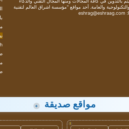
 بالتدوين في كافة المجالات ومنها المجال التقني والذكاء
والتكنولوجية والعامة. أحد مواقع "مؤسسة اشراق العالم لتقنية
ال
:
eshrag@eshraag.com
با
مش
ن
sh
صحيف
مؤ
ص
مواقع صديقة
+
!