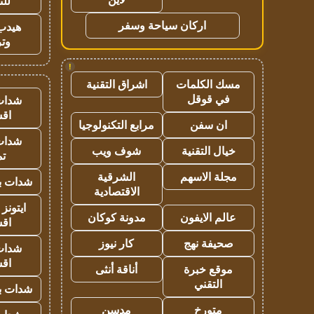
للت
اركان سياحة وسفر
هيدب
وتر
!
مسك الكلمات
اشراق التقنية
في قوقل
شدات
اق
ان سفن
مرابع التكنولوجيا
شدات
خيال التقنية
شوف ويب
تم
مجلة الاسهم
الشرقية
شدات بب
الاقتصادية
ايتونز
عالم الايفون
مدونة كوكان
اق
صحيفة نهج
كار نيوز
شدات
اق
موقع خبرة
أناقة أنثى
التقني
شدات بب
متورخ
مدسن