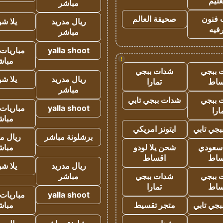
عليم
مباشر
 فنون
صحيفة العالم
ريال مدريد
يلا ش
فيه
مباشر
yalla shoot
مباريات 
!
مباش
 ببجي
شدات ببجي
ريال مدريد
يلا ش
ساط
تمارا
مباشر
 ببجي
شدات ببجي تابي
yalla shoot
مباريات 
ارا
مباش
جي تابي
ايتونز امريكي
برشلونة مباشر
ريال م
 سعودي
شحن يلا لودو
مباش
ساط
اقساط
ريال مدريد
يلا ش
 ببجي
شدات ببجي
مباشر
ساط
تمارا
yalla shoot
مباريات 
جي تابي
متجر تقسيط
مباش