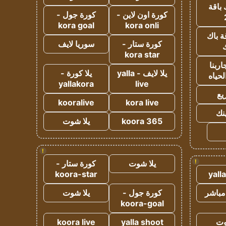
 باقة
كورة اون لاين -
كورة جول -
kora goal
kora onli
ة باك
كورة ستار -
سوريا لايف
ك
kora star
ربنا
يلا لايف - yalla
يلا كورة -
لحياه
yallakora
live
يع
kooralive
kora live
ينك
koora 365
يلا شوت
!
!
يلا شوت
كورة ستار -
koora-star
yall
مباشر
كورة جول -
يلا شوت
koora-goal
وت
yalla shoot
koora live