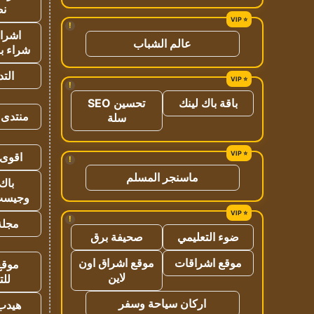
نص
!
اشراق
عالم الشباب
شراء با
الت
!
باقة باك لينك
تحسين SEO
منتدى 
سلة
اقوى 
!
ماسنجر المسلم
باك 
وجيست
!
مجلة 
ضوء التعليمي
صحيفة برق
موقع اشراقات
موقع اشراق اون
موقع
لاين
للت
اركان سياحة وسفر
هيدب