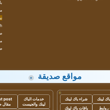
با
مش
ن
sh
صحيف
مؤ
ص
مواقع صديقة
+
!
اك لينك
شراء باك لينك
خدمات الباك
t post
لينك والجيست
مقال 
روابط
باقات باك لينك