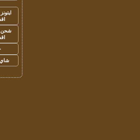
ايتونز
اق
شحن يل
اق
ح
شاي 
© حقوق النشر 2026، جميع الحقوق محفوظة لمؤسسة اشراق لتقنية المعلومات- سجل تجاري رقم 1009094205 |