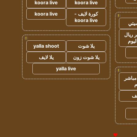
koora live
koora live
كورة لايف -
koora live
!
koora live
يتي
 ريال
!
ليوم
يلا شوت
yalla shoot
يلا شوت زون
يلا لايف
yalla live
!
مباشر
م
يف
للإعلانات