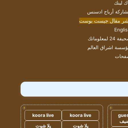
ك لينك
اركة أرباح ادسنس
شر مقال جيست بوست
Engli
ة 24 لمعلوماتك
سسة اشراق العالم
فحات
!
!
koora live
koora live
gues
ضيف
يلا شوت
يلا شوت