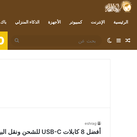
الرئيسية
الإنترنت
كمبيوتر
الأجهزة
الذكاء المنزلي
باك 
0
مقال عشوائي
إضافة عمود جانبي
الوضع المظلم
بحث
عن
eshrag
أفضل 8 كابلات USB-C للشحن ونقل البيانات