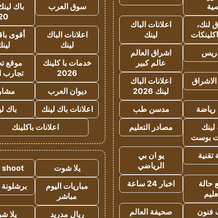
ية
سوق العرب
باك لينك
20
 لنك،
اعلانات الباك
كلينكات
لينك
اعلانات الباك
أقوى باق
لينك
لين
دريس
اشراق العالم
عالم كبير
خدمات با كلينك
موقع تجا
2026
تجارب ا
الاشراق
اعلانات الباك
لينك 2026
ديوان العرب
مشار
رياضة
مدسن طب
اعلانات باك لينك
باك ل
لينك
مصادر التعليم
اعلانات باكلينك
 بوست
تقنية
يو ان بي
الرياضي
يلا شوت
a shoot
 حالة
اخبار 24 ساعة
مباريات اليوم
برشلونة 
عليم
مباشر
 فنون
صحيفة العالم
ريال مدريد
يلا ش