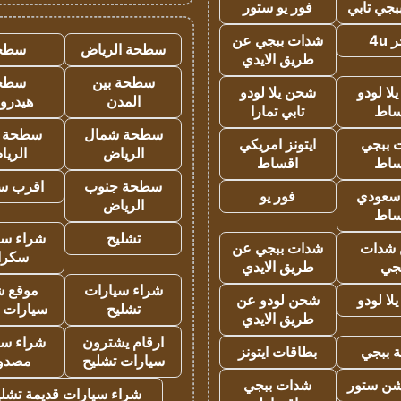
جي تابي
فور يو ستور
4u
شدات ببجي عن
سطحة الرياض
سطح
طريق الايدي
سطحة بين
سطح
ا لودو
شحن يلا لودو
المدن
هيدرو
ساط
تابي تمارا
سطحة شمال
سطحة 
 ببجي
ايتونز امريكي
الرياض
الري
ساط
اقساط
سطحة جنوب
اقرب س
 سعودي
فور يو
الرياض
ساط
تشليح
شراء سي
شدات
شدات ببجي عن
سكرا
جي
طريق الايدي
شراء سيارات
موقع ش
ا لودو
شحن لودو عن
تشليح
سيارات 
طريق الايدي
ارقام يشترون
شراء سي
 ببجي
بطاقات ايتونز
سيارات تشليح
مصدو
شن ستور
شدات ببجي
شراء سيارات قديمة تشلي