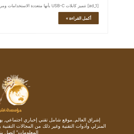
[ad_1] تتميز كابلات USB-C بأنها متعددة الاستخدامات ومريحة، ولكن ليست جميعها متساوية. قد تبدو متشابهة، لكنها تختلف في سرعات الشحن…
أكمل القراءة »
إشراق العالم..موقع شامل تقني إخباري اجتماعي, يهتم
المنزلي وأدوات التقنية وغير ذلك من المجالات التقنية 
المعلومات" اتصل بنا