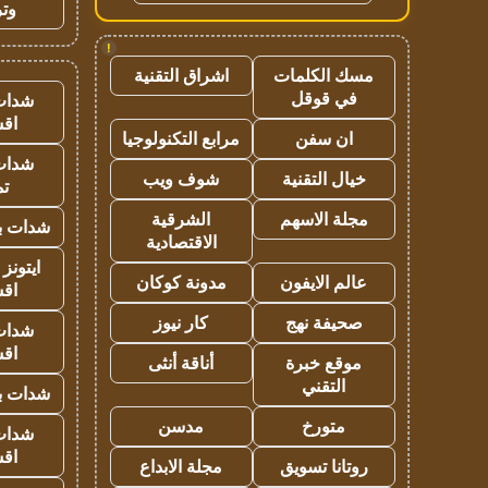
وتر
!
مسك الكلمات
اشراق التقنية
في قوقل
شدات
اق
ان سفن
مرابع التكنولوجيا
شدات
خيال التقنية
شوف ويب
تم
مجلة الاسهم
الشرقية
شدات بب
الاقتصادية
ايتونز
عالم الايفون
مدونة كوكان
اق
صحيفة نهج
كار نيوز
شدات
اق
موقع خبرة
أناقة أنثى
التقني
شدات بب
متورخ
مدسن
شدات
اق
روتانا تسويق
مجلة الابداع