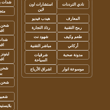
شدات بب
نادي الترددات
استشارات اون
لاين
متجر 
المعارف
هيدب فيديو
شحن يل
رمح التقنية
رذاذ التجارة
اق
طعم وكيف
شهود نت
شدات
اق
أركاني
مباشر التقنية
ايتونز
مدونة صحبة
شرقيات
اق
السياحة
شحن 
موسوعة انوار
اشراق الأرباح
بب
شحن يل
شعبية
بلايستي