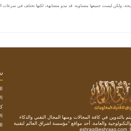
رو
ال
ال
كم
ال
 بالتدوين في كافة المجالات ومنها المجال التقني والذكاء
والتكنولوجية والعامة. أحد مواقع "مؤسسة اشراق العالم لتقنية
ال
:
eshrag@eshraag.com