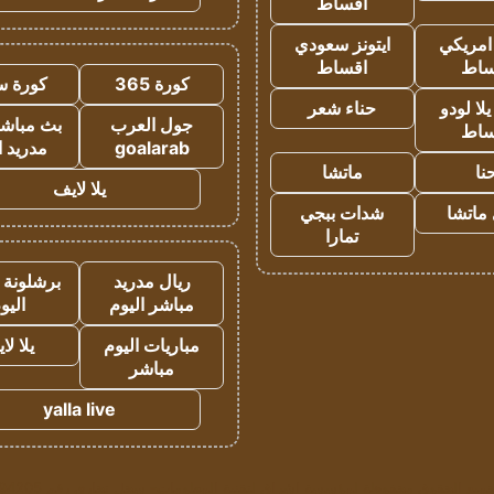
اقساط
 امريكي
ايتونز سعودي
ساط
اقساط
كورة 365
كورة س
ا لودو
حناء شعر
جول العرب
بث مباشر
ساط
goalarab
مدريد ا
نا
ماتشا
يلا لايف
ماتشا
شدات ببجي
تمارا
ريال مدريد
برشلونة 
مباشر اليوم
اليو
مباريات اليوم
يلا لا
مباشر
yalla live