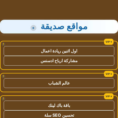
مواقع صديقة
+
!
اول اثنين ريادة اعمال
مشاركة ارباح ادسنس
!
عالم الشباب
!
باقة باك لينك
تحسين SEO سلة