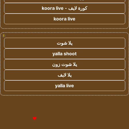
كورة لايف - koora live
koora live
!
يلا شوت
yalla shoot
يلا شوت زون
يلا لايف
yalla live
© حقوق النشر 2026، جميع الحقوق محفوظة لمؤسسة اشراق لتقنية
المعلومات- سجل تجاري رقم 1009094205 |
للإعلانات