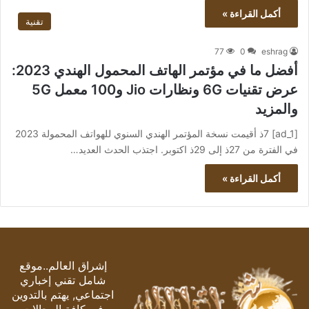
أكمل القراءة »
تقنية
77
0
eshrag
أفضل ما في مؤتمر الهاتف المحمول الهندي 2023:
عرض تقنيات 6G ونظارات Jio و100 معمل 5G
والمزيد
[ad_1] 7ذ أقيمت نسخة المؤتمر الهندي السنوي للهواتف المحمولة 2023
في الفترة من 27ذ إلى 29ذ اكتوبر. اجتذب الحدث العديد…
أكمل القراءة »
إشراق العالم..موقع
شامل تقني إخباري
اجتماعي, يهتم بالتدوين