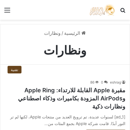
بحث عن
الق
الرئيسية
/
ونظارات
ونظارات
تقنية
86
0
eshrag
مقبرة Apple القابلة للارتداء: Apple Ring
وAirPods المزودة بكاميرات وذكاء اصطناعي
ونظارات ذكية
[ad_1] لسنوات عديدة، تم ترويج العديد من منتجات Apple، لكنها لم تر
النور أبدًا. قامت شركة Apple بجمع المئات من…