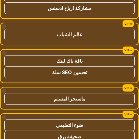
مشاركة ارباح ادسنس
!
عالم الشباب
!
باقة باك لينك
تحسين SEO سلة
!
ماسنجر المسلم
!
ضوء التعليمي
صحيفة برق