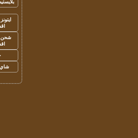
بلايستي
ايتونز
اق
شحن يل
اق
ح
شاي 