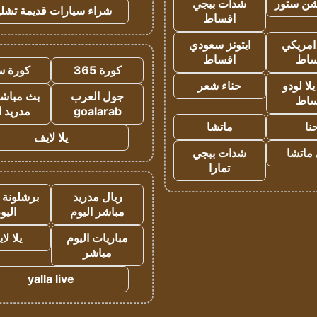
شن ستور
شدات ببجي
شراء سيارات قديمة تشلي
اقساط
 امريكي
ايتونز سعودي
ساط
اقساط
كورة 365
كورة س
ا لودو
حناء شعر
جول العرب
بث مباشر
ساط
goalarab
مدريد ا
نا
ماتشا
يلا لايف
ماتشا
شدات ببجي
تمارا
ريال مدريد
برشلونة 
مباشر اليوم
اليو
مباريات اليوم
يلا لا
مباشر
yalla live