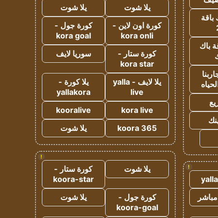
يلا شوت
يلا شوت
 باقة
كورة اون لاين -
كورة جول -
kora goal
kora onli
ة باك
كورة ستار -
سوريا لايف
ك
kora star
ربنا
يلا لايف - yalla
يلا كورة -
لحياه
yallakora
live
يع
kooralive
kora live
ينك
koora 365
يلا شوت
!
!
يلا شوت
كورة ستار -
koora-star
yall
مباشر
كورة جول -
يلا شوت
koora-goal