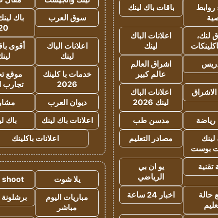
روابط
باقات باك لينك
ية
سوق العرب
باك لينك
20
 لنك،
اعلانات الباك
كلينكات
لينك
اعلانات الباك
أقوى باق
لينك
لين
دريس
اشراق العالم
عالم كبير
خدمات با كلينك
موقع تجا
2026
تجارب ا
الاشراق
اعلانات الباك
لينك 2026
ديوان العرب
مشار
رياضة
مدسن طب
اعلانات باك لينك
باك ل
لينك
مصادر التعليم
اعلانات باكلينك
 بوست
تقنية
يو ان بي
الرياضي
يلا شوت
a shoot
 حالة
اخبار 24 ساعة
مباريات اليوم
برشلونة 
عليم
مباشر