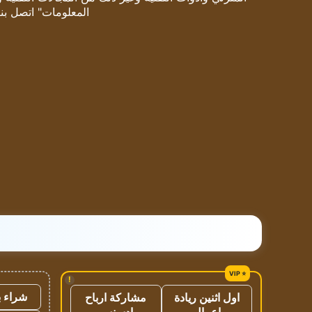
المعلومات" اتصل بنا
!
شراء ب
اول اثنين ريادة
مشاركة ارباح
اعمال
ادسنس