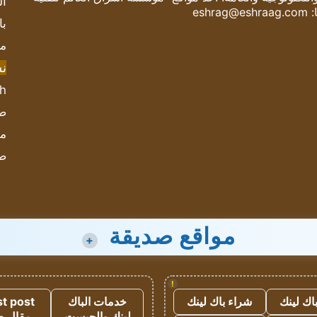
ال
:
eshrag@eshraag.com
با
مش
ن
sh
صحيف
مؤ
ص
مواقع صديقة
+
!
اك لينك
شراء باك لينك
خدمات الباك
t post
لينك والجيست
مقال 