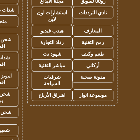
روتانا تسويق
مجلة الابداع
شدات بب
نادي الترددات
استشارات اون
لاين
متجر 
المعارف
هيدب فيديو
شحن يل
رمح التقنية
رذاذ التجارة
اق
طعم وكيف
شهود نت
شدات
اق
أركاني
مباشر التقنية
ايتونز
مدونة صحبة
شرقيات
اق
السياحة
شحن 
موسوعة انوار
اشراق الأرباح
بب
شحن يل
شعبية