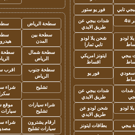
جي تابي
فور يو ستور
4u
شدات ببجي عن
سطحة الرياض
سطح
طريق الايدي
سطحة بين
سطح
ا لودو
شحن يلا لودو
المدن
هيدرو
ساط
تابي تمارا
سطحة شمال
سطحة 
 ببجي
ايتونز امريكي
الرياض
الري
ساط
اقساط
سطحة جنوب
اقرب س
 سعودي
فور يو
الرياض
ساط
تشليح
شراء سي
شدات
شدات ببجي عن
سكرا
جي
طريق الايدي
شراء سيارات
موقع ش
ا لودو
شحن لودو عن
تشليح
سيارات 
طريق الايدي
ارقام يشترون
شراء سي
 ببجي
بطاقات ايتونز
سيارات تشليح
مصدو