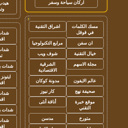
اركان سياحة وسفر
هيدب
وتر
!
مسك الكلمات
اشراق التقنية
في قوقل
شدات
اق
ان سفن
مرابع التكنولوجيا
شدات
خيال التقنية
شوف ويب
تم
مجلة الاسهم
الشرقية
شدات بب
الاقتصادية
ايتونز
عالم الايفون
مدونة كوكان
اق
صحيفة نهج
كار نيوز
شدات
اق
موقع خبرة
أناقة أنثى
التقني
شدات بب
متورخ
مدسن
شدات
اق