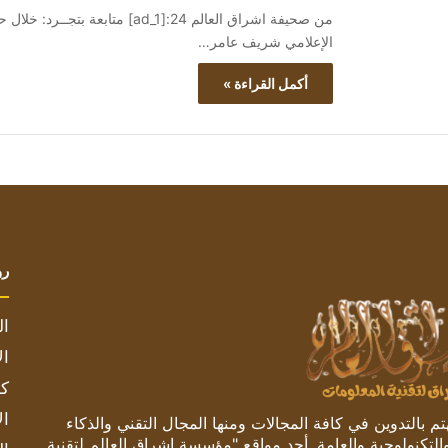
من صحيفة اشراق العالم 24:[ad_1] 
الإعلامي شريف عامر…
أكمل القراءة »
رو
ال
ال
كم
ال
 بالتدوين في كافة المجالات ومنها المجال التقني والذكاء
والتكنولوجية والعامة. أحد مواقع "مؤسسة اشراق العالم لتقنية