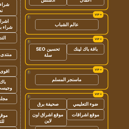
شراء 
نص
!
اشراق
عالم الشباب
شراء با
الت
!
باقة باك لينك
تحسين SEO
منتدى 
سلة
اقوى 
!
ماسنجر المسلم
باك 
وجيست
!
مجلة 
ضوء التعليمي
صحيفة برق
موقع اشراقات
موقع اشراق اون
موقع
لاين
للت