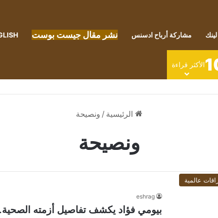
نشر مقال جيست بوست
لينك
مشاركة أرباح ادسنس
GLISH
1
الأكثر قراءة
الرئيسية
/
ونصيحة
ونصيحة
اقات عالمية
eshrag
بيومي فؤاد يكشف تفاصيل أزمته الصحية..