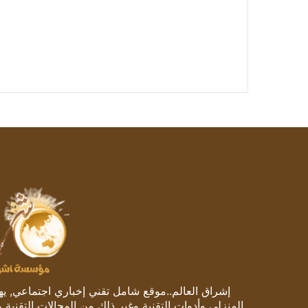
إشراق العالم..موقع شامل تقني إخباري اجتماعي, يهتم
المنزلي وأدوات التقنية وغير ذلك من المجالات التقنية 