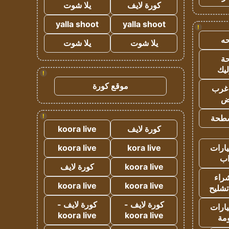
كورة لايف
يلا شوت
yalla shoot
yalla shoot
!
ه
يلا شوت
يلا شوت
ة
ليك
!
موقع كورة
غرب
اض
!
طحة
كورة لايف
koora live
ارات
kora live
koora live
ب
koora live
كورة لايف
راء
koora live
koora live
تشليح
كورة لايف -
كورة لايف -
ارات
koora live
koora live
مة