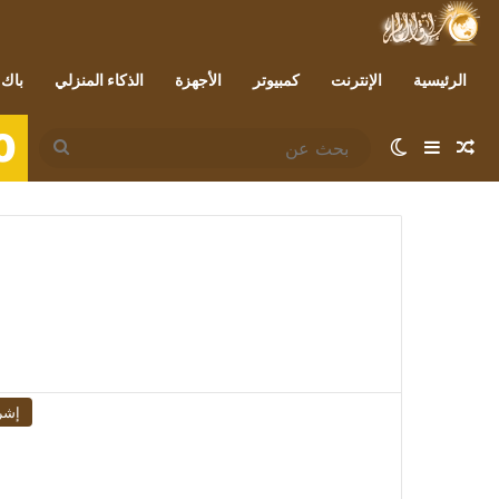
الرئيسية
الإنترنت
كمبيوتر
الأجهزة
الذكاء المنزلي
باك 
0
مقال عشوائي
إضافة عمود جانبي
الوضع المظلم
بحث
عن
إشر