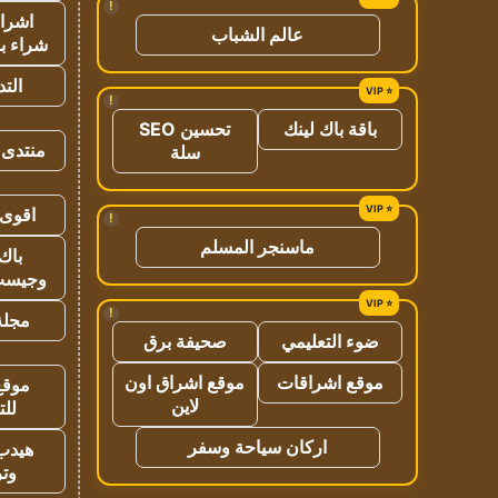
!
اشراق
عالم الشباب
شراء با
الت
!
باقة باك لينك
تحسين SEO
منتدى 
سلة
اقوى 
!
ماسنجر المسلم
باك 
وجيست
!
مجلة 
ضوء التعليمي
صحيفة برق
موقع اشراقات
موقع اشراق اون
موقع
لاين
للت
اركان سياحة وسفر
هيدب
وتر