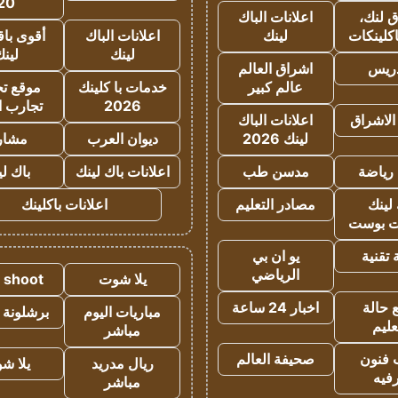
20
 لنك،
اعلانات الباك
كلينكات
لينك
اعلانات الباك
أقوى باق
لينك
لين
دريس
اشراق العالم
عالم كبير
خدمات با كلينك
موقع تجا
2026
تجارب ا
الاشراق
اعلانات الباك
لينك 2026
ديوان العرب
مشار
رياضة
مدسن طب
اعلانات باك لينك
باك ل
لينك
مصادر التعليم
اعلانات باكلينك
 بوست
تقنية
يو ان بي
الرياضي
يلا شوت
a shoot
 حالة
اخبار 24 ساعة
مباريات اليوم
برشلونة 
عليم
مباشر
 فنون
صحيفة العالم
ريال مدريد
يلا ش
فيه
مباشر