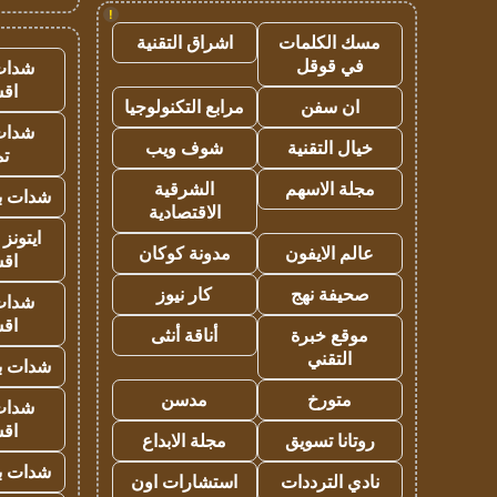
!
مسك الكلمات
اشراق التقنية
في قوقل
شدات
اق
ان سفن
مرابع التكنولوجيا
شدات
خيال التقنية
شوف ويب
تم
مجلة الاسهم
الشرقية
شدات بب
الاقتصادية
ايتونز
عالم الايفون
مدونة كوكان
اق
صحيفة نهج
كار نيوز
شدات
اق
موقع خبرة
أناقة أنثى
التقني
شدات بب
متورخ
مدسن
شدات
اق
روتانا تسويق
مجلة الابداع
شدات بب
نادي الترددات
استشارات اون