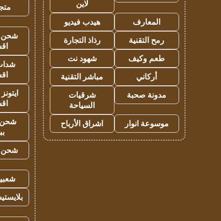
لاين
متجر 
المعارف
هيدب فيديو
شحن يل
رمح التقنية
رذاذ التجارة
اق
طعم وكيف
شهود نت
شدات
اق
أركاني
مباشر التقنية
ايتونز
مدونة صحبة
شرقيات
اق
السياحة
شحن 
موسوعة انوار
اشراق الأرباح
بب
شحن يل
شعبية
بلايستي