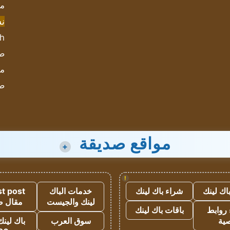
مش
ن
sh
صحيف
مؤ
ص
مواقع صديقة
+
!
اك لينك
شراء باك لينك
خدمات الباك
t post
لينك والجيست
مقال 
روابط
باقات باك لينك
ية
سوق العرب
باك لينك