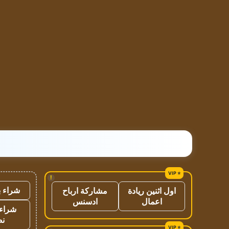
!
شراء ب
اول اثنين ريادة
مشاركة ارباح
اعمال
ادسنس
شراء 
نص