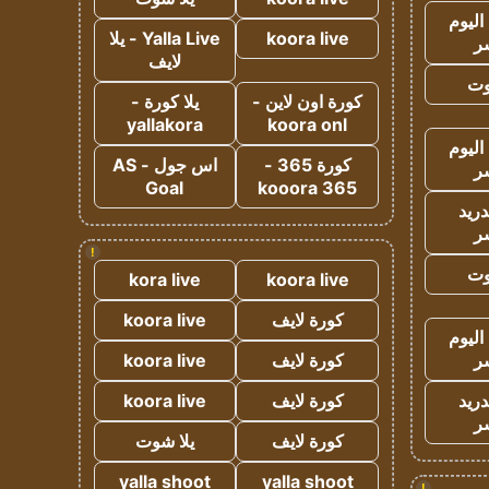
اليوم
koora live
Yalla Live - يلا
ر
لايف
وت
كورة اون لاين -
يلا كورة -
yallakora
koora onl
اليوم
كورة 365 -
اس جول - AS
ر
Goal
kooora 365
دريد
ر
!
وت
kora live
koora live
كورة لايف
koora live
اليوم
ر
كورة لايف
koora live
دريد
كورة لايف
koora live
ر
كورة لايف
يلا شوت
yalla shoot
yalla shoot
!