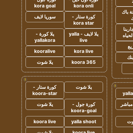
kora goal
kora onli
ة باك
كورة ستار -
سوريا لايف
ك
kora star
ربنا
يلا لايف - yalla
يلا كورة -
لحياه
yallakora
live
يع
kooralive
kora live
ينك
koora 365
يلا شوت
!
!
يلا شوت
كورة ستار -
koora-star
yall
مباشر
كورة جول -
يلا شوت
koora-goal
وت
yalla shoot
koora live
koora live
يلا شوت