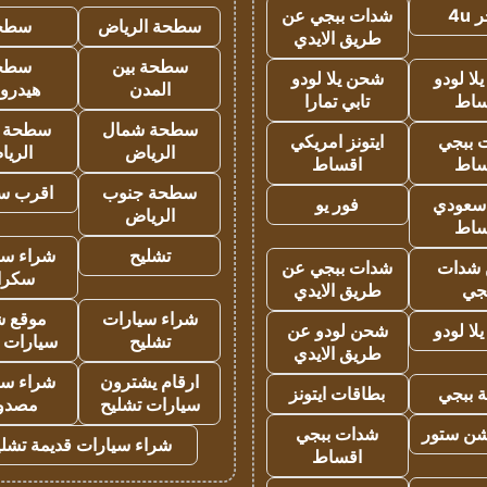
4u
شدات ببجي عن
سطحة الرياض
سطح
طريق الايدي
سطحة بين
سطح
ا لودو
شحن يلا لودو
المدن
هيدرو
ساط
تابي تمارا
سطحة شمال
سطحة 
 ببجي
ايتونز امريكي
الرياض
الري
ساط
اقساط
سطحة جنوب
اقرب س
 سعودي
فور يو
الرياض
ساط
تشليح
شراء سي
شدات
شدات ببجي عن
سكرا
جي
طريق الايدي
شراء سيارات
موقع ش
ا لودو
شحن لودو عن
تشليح
سيارات 
طريق الايدي
ارقام يشترون
شراء سي
 ببجي
بطاقات ايتونز
سيارات تشليح
مصدو
شن ستور
شدات ببجي
شراء سيارات قديمة تشلي
اقساط