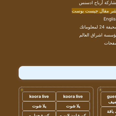
اركة أرباح ادسنس
شر مقال جيست بوست
Engli
ة 24 لمعلوماتك
سسة اشراق العالم
فحات
!
!
koora live
koora live
gues
ضيف
يلا شوت
يلا شوت
 باقة
كورة اون لاين -
كورة جول -