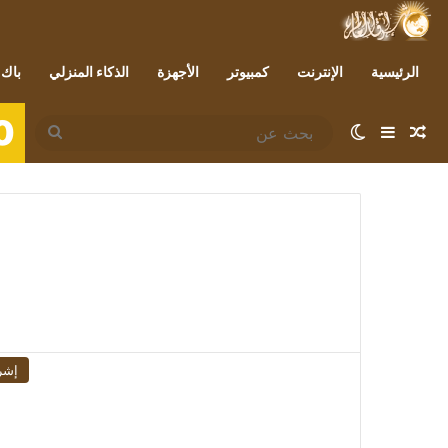
الرئيسية
الإنترنت
كمبيوتر
الأجهزة
الذكاء المنزلي
باك 
0
مقال عشوائي
إضافة عمود جانبي
الوضع المظلم
بحث
عن
إشر