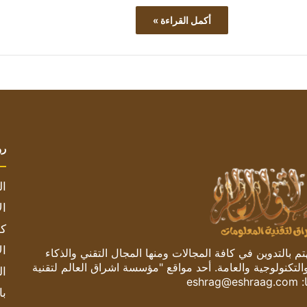
أكمل القراءة »
رو
ال
ال
كم
ال
 بالتدوين في كافة المجالات ومنها المجال التقني والذكاء
والتكنولوجية والعامة. أحد مواقع "مؤسسة اشراق العالم لتقنية
ال
:
eshrag@eshraag.com
با