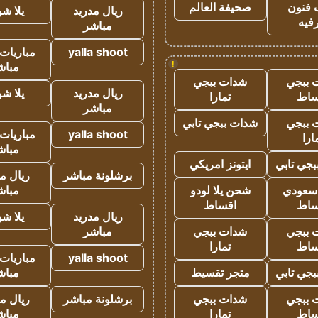
 فنون
صحيفة العالم
ريال مدريد
يلا ش
فيه
مباشر
yalla shoot
مباريات 
!
مباش
 ببجي
شدات ببجي
ريال مدريد
يلا ش
ساط
تمارا
مباشر
 ببجي
شدات ببجي تابي
yalla shoot
مباريات 
ارا
مباش
جي تابي
ايتونز امريكي
برشلونة مباشر
ريال م
 سعودي
شحن يلا لودو
مباش
ساط
اقساط
ريال مدريد
يلا ش
 ببجي
شدات ببجي
مباشر
ساط
تمارا
yalla shoot
مباريات 
جي تابي
متجر تقسيط
مباش
 ببجي
شدات ببجي
برشلونة مباشر
ريال م
ساط
تمارا
مباش