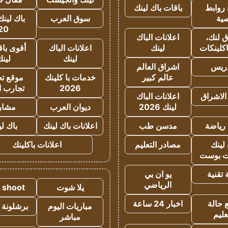
روابط
باقات باك لينك
ية
سوق العرب
باك لينك
20
 لنك،
اعلانات الباك
كلينكات
لينك
اعلانات الباك
أقوى باق
لينك
لين
دريس
اشراق العالم
عالم كبير
خدمات با كلينك
موقع تجا
2026
تجارب ا
الاشراق
اعلانات الباك
لينك 2026
ديوان العرب
مشار
رياضة
مدسن طب
اعلانات باك لينك
باك ل
لينك
مصادر التعليم
اعلانات باكلينك
 بوست
تقنية
يو ان بي
الرياضي
يلا شوت
a shoot
 حالة
اخبار 24 ساعة
مباريات اليوم
برشلونة 
عليم
مباشر