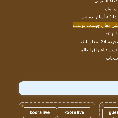
ذكاء المنزلي
ك لينك
اركة أرباح ادسنس
شر مقال جيست بوست
Engli
ة 24 لمعلوماتك
سسة اشراق العالم
فحات
!
!
koora live
koora live
gues
ضيف