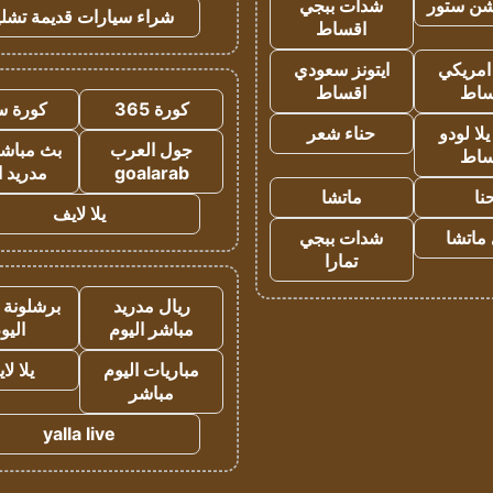
شن ستور
شدات ببجي
شراء سيارات قديمة تشلي
اقساط
 امريكي
ايتونز سعودي
ساط
اقساط
كورة 365
كورة س
ا لودو
حناء شعر
جول العرب
بث مباشر
ساط
goalarab
مدريد ا
نا
ماتشا
يلا لايف
ماتشا
شدات ببجي
تمارا
ريال مدريد
برشلونة 
مباشر اليوم
اليو
مباريات اليوم
يلا لا
مباشر
yalla live