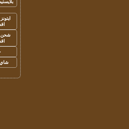
بلايستي
ايتونز
اق
شحن يل
اق
ح
شاي 