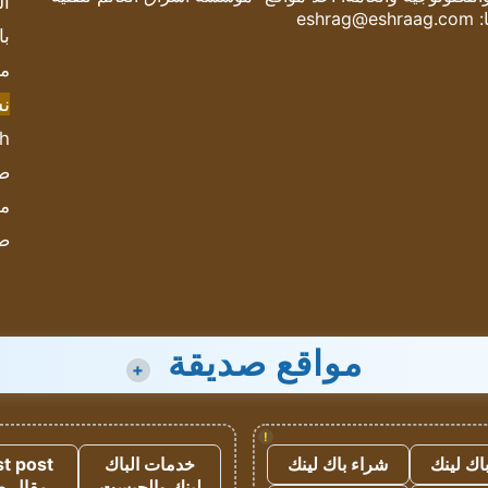
ال
:
eshrag@eshraag.com
با
مش
ن
sh
صحيف
مؤ
ص
مواقع صديقة
+
!
اك لينك
شراء باك لينك
خدمات الباك
t post
لينك والجيست
مقال 