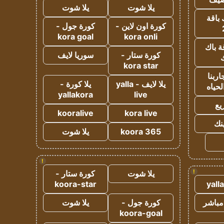
يلا شوت
يلا شوت
 باقة
كورة اون لاين -
كورة جول -
kora goal
kora onli
ة باك
كورة ستار -
سوريا لايف
ك
kora star
ربنا
يلا لايف - yalla
يلا كورة -
لحياه
yallakora
live
يع
kooralive
kora live
ينك
koora 365
يلا شوت
!
!
يلا شوت
كورة ستار -
koora-star
yall
مباشر
كورة جول -
يلا شوت
koora-goal