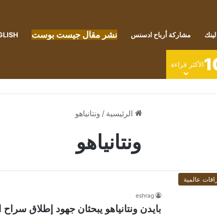
نشر مقال جيست بوست
لينك
مشاركة أرباح ادسنس
GLISH
1
الأكثر قراءة
الرئيسية
/
ونتانياهو
ونتانياهو
اقات عالمية
eshrag
بايدن ونتانياهو يبحثان جهود إطلاق سراح ا