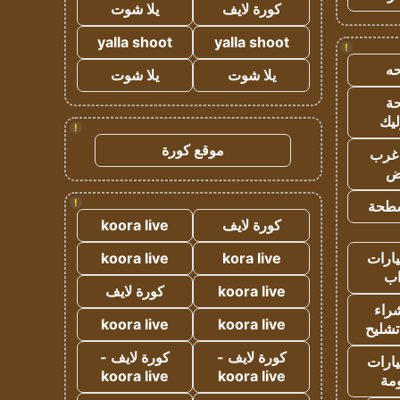
كورة لايف
يلا شوت
yalla shoot
yalla shoot
!
ه
يلا شوت
يلا شوت
ة
ليك
!
موقع كورة
غرب
اض
!
طحة
كورة لايف
koora live
ارات
kora live
koora live
ب
koora live
كورة لايف
راء
koora live
koora live
تشليح
كورة لايف -
كورة لايف -
ارات
koora live
koora live
مة