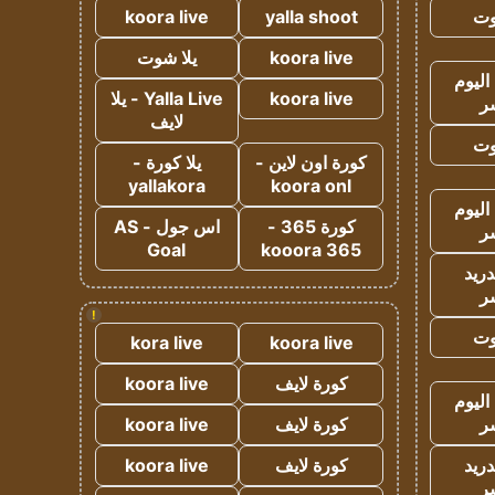
وت
yalla shoot
koora live
koora live
يلا شوت
اليوم
koora live
Yalla Live - يلا
ر
لايف
وت
كورة اون لاين -
يلا كورة -
yallakora
koora onl
اليوم
كورة 365 -
اس جول - AS
ر
Goal
kooora 365
دريد
ر
!
وت
kora live
koora live
كورة لايف
koora live
اليوم
ر
كورة لايف
koora live
دريد
كورة لايف
koora live
ر