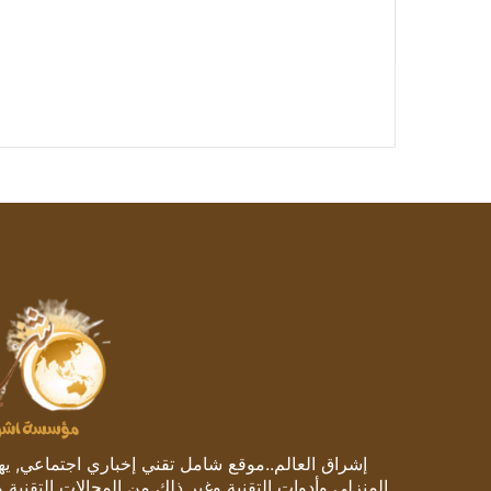
إشراق العالم..موقع شامل تقني إخباري اجتماعي, يهتم
المنزلي وأدوات التقنية وغير ذلك من المجالات التقنية 