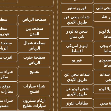
جي تابي
فور يو ستور
4u
شدات ببجي عن
سطحة الرياض
سطح
طريق الايدي
سطحة بين
سطح
ا لودو
شحن يلا لودو
المدن
هيدرو
ساط
تابي تمارا
سطحة شمال
سطحة 
 ببجي
ايتونز امريكي
الرياض
الري
ساط
اقساط
سطحة جنوب
اقرب س
 سعودي
فور يو
الرياض
ساط
تشليح
شراء سي
شدات
شدات ببجي عن
سكرا
جي
طريق الايدي
شراء سيارات
موقع ش
ا لودو
شحن لودو عن
تشليح
سيارات 
طريق الايدي
ارقام يشترون
شراء سي
 ببجي
بطاقات ايتونز
سيارات تشليح
مصدو