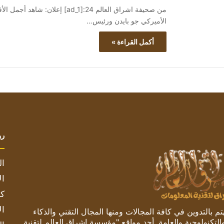
الأميركي جو بايدن ورئيس…
أكمل القراءة »
رو
ال
ال
كم
ال
 بالتدوين في كافة المجالات ومنها المجال التقني والذكاء
والتكنولوجية والعامة. أحد مواقع "مؤسسة اشراق العالم لتقنية