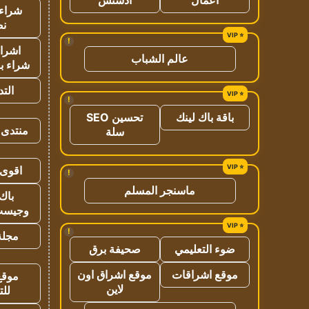
شراء 
نص
!
اشراق
عالم الشباب
شراء با
الت
!
باقة باك لينك
تحسين SEO
منتدى 
سلة
اقوى 
!
ماسنجر المسلم
باك 
وجيست
!
مجلة 
ضوء التعليمي
صحيفة برق
موقع اشراقات
موقع اشراق اون
موقع
لاين
للت