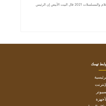
من صحيفة اشراق العالم 24:[ad_1] إعلان: شاهد أجمل الأفلام والمسلسلات 2021 قال البيت الأبيض إن الرئيس
ابط تهمك
رئيسية
إنترنت
بيوتر
أجهزة