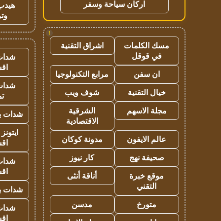
اركان سياحة وسفر
هيدب
وتر
!
مسك الكلمات
اشراق التقنية
في قوقل
شدات
اق
ان سفن
مرابع التكنولوجيا
شدات
خيال التقنية
شوف ويب
تم
مجلة الاسهم
الشرقية
شدات بب
الاقتصادية
ايتونز
عالم الايفون
مدونة كوكان
اق
صحيفة نهج
كار نيوز
شدات
اق
موقع خبرة
أناقة أنثى
التقني
شدات بب
متورخ
مدسن
شدات
اق