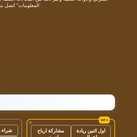
المعلومات" اتصل بنا
!
شراء ب
اول اثنين ريادة
مشاركة ارباح
اعمال
ادسنس