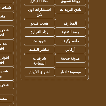
روتانا تسويق
مجلة الابداع
شدات بب
نادي الترددات
استشارات اون
لاين
متجر 
المعارف
هيدب فيديو
شحن يل
رمح التقنية
رذاذ التجارة
اق
طعم وكيف
شهود نت
شدات
اق
أركاني
مباشر التقنية
ايتونز
مدونة صحبة
شرقيات
اق
السياحة
شحن 
موسوعة انوار
اشراق الأرباح
بب
شحن يل
شعبية