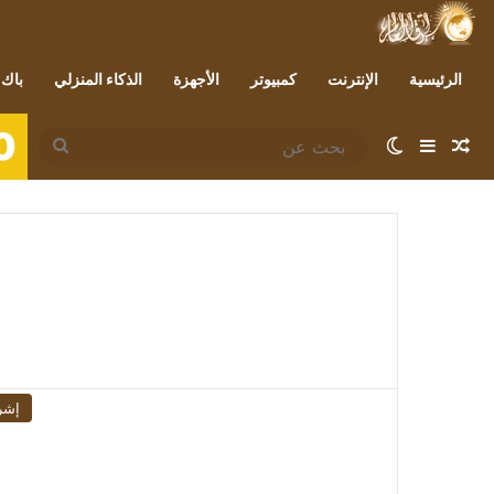
الرئيسية
الإنترنت
كمبيوتر
الأجهزة
الذكاء المنزلي
باك 
0
مقال عشوائي
إضافة عمود جانبي
الوضع المظلم
بحث
عن
إشر