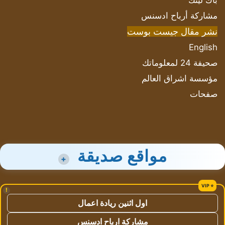
باك لينك
مشاركة أرباح ادسنس
نشر مقال جيست بوست
English
صحيفة 24 لمعلوماتك
مؤسسة اشراق العالم
صفحات
مواقع صديقة
+
!
اول اثنين ريادة اعمال
مشاركة ارباح ادسنس