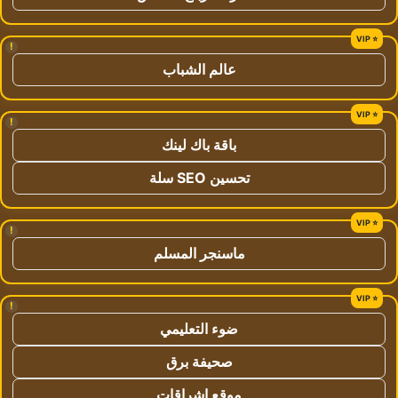
!
عالم الشباب
!
باقة باك لينك
تحسين SEO سلة
!
ماسنجر المسلم
!
ضوء التعليمي
صحيفة برق
موقع اشراقات