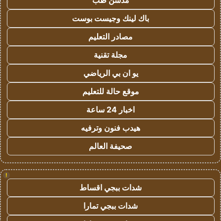
مدسن طب
باك لينك وجيست بوست
مصادر التعليم
مجلة تقنية
يو ان بي الرياضي
موقع حالة للتعليم
اخبار 24 ساعة
هيدب فنون وترفيه
صحيفة العالم
!
شدات ببجي اقساط
شدات ببجي تمارا