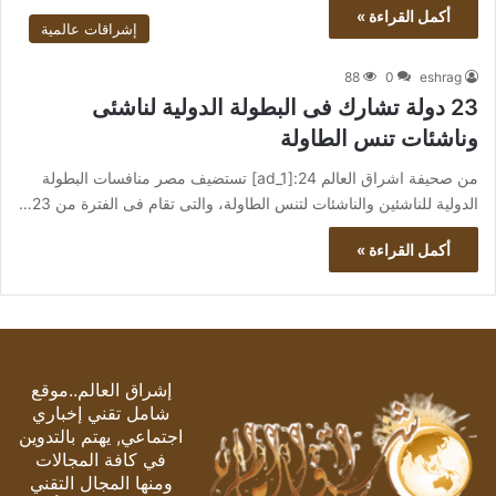
أكمل القراءة »
إشراقات عالمية
88
0
eshrag
23 دولة تشارك فى البطولة الدولية لناشئى
وناشئات تنس الطاولة
من صحيفة اشراق العالم 24:[ad_1] تستضيف مصر منافسات البطولة
الدولية للناشئين والناشئات لتنس الطاولة، والتى تقام فى الفترة من 23…
أكمل القراءة »
إشراق العالم..موقع
شامل تقني إخباري
اجتماعي, يهتم بالتدوين
في كافة المجالات
ومنها المجال التقني