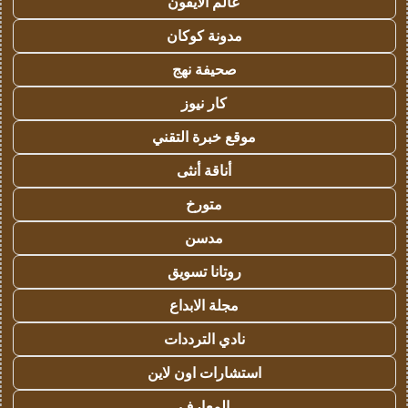
عالم الايفون
مدونة كوكان
صحيفة نهج
كار نيوز
موقع خبرة التقني
أناقة أنثى
متورخ
مدسن
روتانا تسويق
مجلة الابداع
نادي الترددات
استشارات اون لاين
المعارف