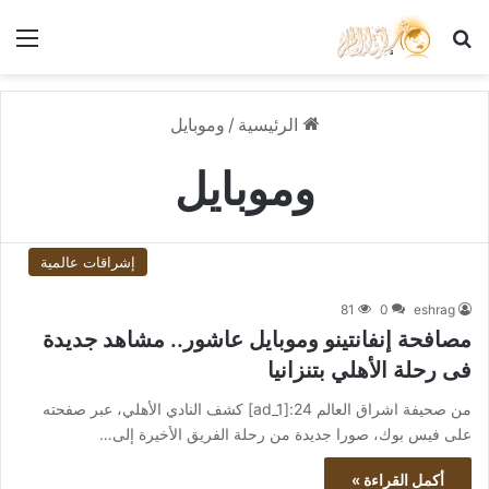
بحث عن
الق
الرئيسية
/
وموبايل
وموبايل
إشراقات عالمية
81
0
eshrag
مصافحة إنفانتينو وموبايل عاشور.. مشاهد جديدة
فى رحلة الأهلي بتنزانيا
من صحيفة اشراق العالم 24:[ad_1] كشف النادي الأهلي، عبر صفحته
على فيس بوك، صورا جديدة من رحلة الفريق الأخيرة إلى…
أكمل القراءة »