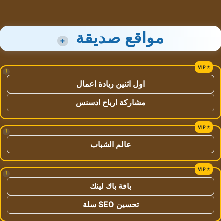
مواقع صديقة
+
!
اول اثنين ريادة اعمال
مشاركة ارباح ادسنس
!
عالم الشباب
!
باقة باك لينك
تحسين SEO سلة