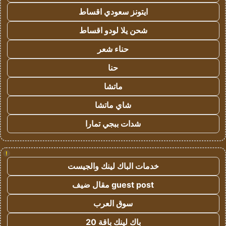
ايتونز سعودي اقساط
شحن يلا لودو اقساط
حناء شعر
حنا
ماتشا
شاي ماتشا
شدات ببجي تمارا
!
خدمات الباك لينك والجيست
guest post مقال ضيف
سوق العرب
باك لينك باقة 20