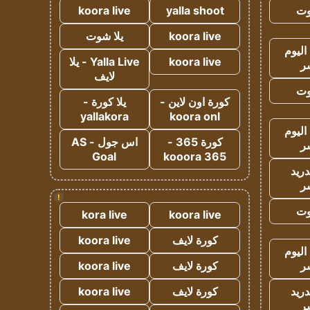
وت
yalla shoot
koora live
koora live
يلا شوت
اليوم
koora live
Yalla Live - يلا
ر
لايف
وت
كورة اون لاين -
يلا كورة -
yallakora
koora onl
اليوم
كورة 365 -
اس جول - AS
ر
Goal
kooora 365
دريد
ر
!
وت
kora live
koora live
كورة لايف
koora live
اليوم
ر
كورة لايف
koora live
دريد
كورة لايف
koora live
ر