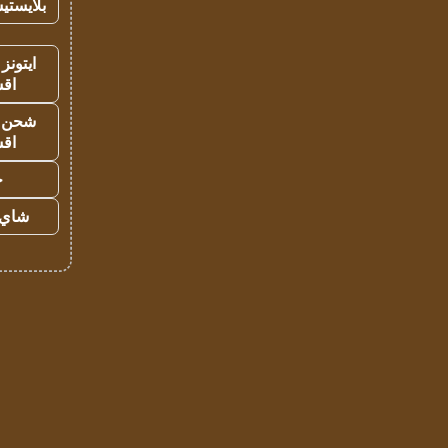
بلايستي
ايتونز
اق
شحن يل
اق
ح
شاي 