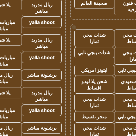
 فنون
صحيفة العالم
ريال مدريد
يلا ش
فيه
مباشر
yalla shoot
مباريات 
!
مباش
 ببجي
شدات ببجي
ريال مدريد
يلا ش
ساط
تمارا
مباشر
 ببجي
شدات ببجي تابي
yalla shoot
مباريات 
ارا
مباش
جي تابي
ايتونز امريكي
برشلونة مباشر
ريال م
 سعودي
شحن يلا لودو
مباش
ساط
اقساط
ريال مدريد
يلا ش
 ببجي
شدات ببجي
مباشر
ساط
تمارا
yalla shoot
مباريات 
جي تابي
متجر تقسيط
مباش
 ببجي
شدات ببجي
برشلونة مباشر
ريال م
ساط
تمارا
مباش