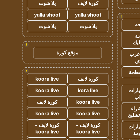
كورة لايف
يلا شوت
yalla shoot
yalla shoot
!
ه
يلا شوت
يلا شوت
ة
ليك
!
موقع كورة
غرب
اض
!
طحة
كورة لايف
koora live
ارات
kora live
koora live
ب
koora live
كورة لايف
راء
koora live
koora live
تشليح
كورة لايف -
كورة لايف -
ارات
koora live
koora live
مة