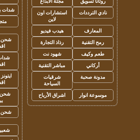
روتانا تسويق
مجلة الابداع
شدات بب
نادي الترددات
استشارات اون
لاين
متجر 
المعارف
هيدب فيديو
شحن يل
رمح التقنية
رذاذ التجارة
اق
طعم وكيف
شهود نت
شدات
اق
أركاني
مباشر التقنية
ايتونز
مدونة صحبة
شرقيات
اق
السياحة
شحن 
موسوعة انوار
اشراق الأرباح
بب
شحن يل
شعبية