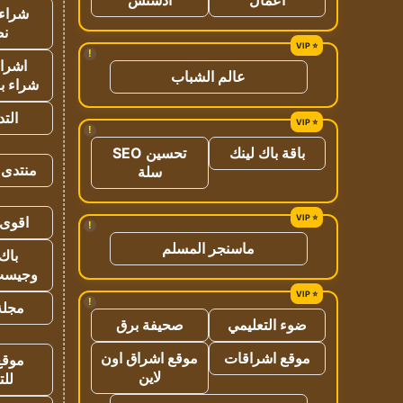
شراء 
نص
!
اشراق
عالم الشباب
شراء با
الت
!
باقة باك لينك
تحسين SEO
منتدى 
سلة
اقوى 
!
ماسنجر المسلم
باك 
وجيست
!
مجلة 
ضوء التعليمي
صحيفة برق
موقع اشراقات
موقع اشراق اون
موقع
لاين
للت