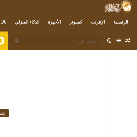
الرئيسية
الإنترنت
كمبيوتر
الأجهزة
الذكاء المنزلي
باك 
0
مقال عشوائي
إضافة عمود جانبي
الوضع المظلم
بحث
عن
إشر