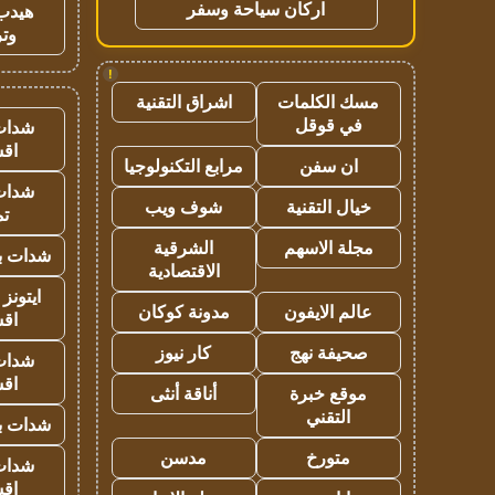
اركان سياحة وسفر
هيدب
وتر
!
مسك الكلمات
اشراق التقنية
في قوقل
شدات
اق
ان سفن
مرابع التكنولوجيا
شدات
خيال التقنية
شوف ويب
تم
مجلة الاسهم
الشرقية
شدات بب
الاقتصادية
ايتونز
عالم الايفون
مدونة كوكان
اق
صحيفة نهج
كار نيوز
شدات
اق
موقع خبرة
أناقة أنثى
التقني
شدات بب
متورخ
مدسن
شدات
اق