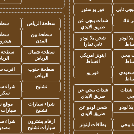
جي تابي
فور يو ستور
4u
شدات ببجي عن
سطحة الرياض
سطح
طريق الايدي
سطحة بين
سطح
ا لودو
شحن يلا لودو
المدن
هيدرو
ساط
تابي تمارا
سطحة شمال
سطحة 
 ببجي
ايتونز امريكي
الرياض
الري
ساط
اقساط
سطحة جنوب
اقرب س
 سعودي
فور يو
الرياض
ساط
تشليح
شراء سي
شدات
شدات ببجي عن
سكرا
جي
طريق الايدي
شراء سيارات
موقع ش
ا لودو
شحن لودو عن
تشليح
سيارات 
طريق الايدي
ارقام يشترون
شراء سي
 ببجي
بطاقات ايتونز
سيارات تشليح
مصدو