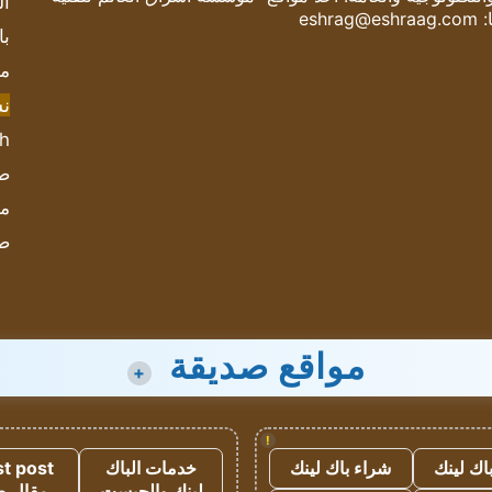
ال
:
eshrag@eshraag.com
با
مش
ن
sh
صحيف
مؤ
ص
مواقع صديقة
+
!
اك لينك
شراء باك لينك
خدمات الباك
t post
لينك والجيست
مقال 