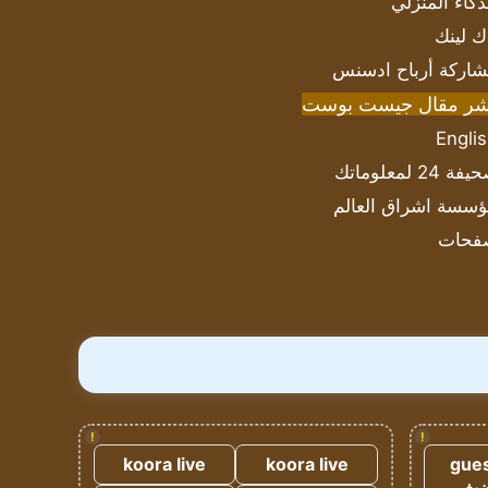
ذكاء المنزلي
ك لينك
اركة أرباح ادسنس
شر مقال جيست بوست
Engli
ة 24 لمعلوماتك
سسة اشراق العالم
فحات
!
!
koora live
koora live
gues
ضيف