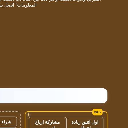
المعلومات" اتصل بنا
!
شراء ب
اول اثنين ريادة
مشاركة ارباح
اعمال
ادسنس