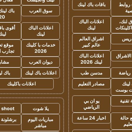
روابط
باقات باك لينك
ية
سوق العرب
باك لينك
20
 لنك،
اعلانات الباك
كلينكات
لينك
اعلانات الباك
أقوى باق
لينك
لين
دريس
اشراق العالم
عالم كبير
خدمات با كلينك
موقع تجا
2026
تجارب ا
الاشراق
اعلانات الباك
لينك 2026
ديوان العرب
مشار
رياضة
مدسن طب
اعلانات باك لينك
باك ل
لينك
مصادر التعليم
اعلانات باكلينك
 بوست
تقنية
يو ان بي
الرياضي
يلا شوت
a shoot
 حالة
اخبار 24 ساعة
مباريات اليوم
برشلونة 
عليم
مباشر