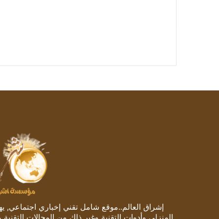
إشراق العالم..موقع شامل تقني إخباري اجتماعي, يهتم
المنزلي وأدوات التقنية وغير ذلك من المجالات التقنية 