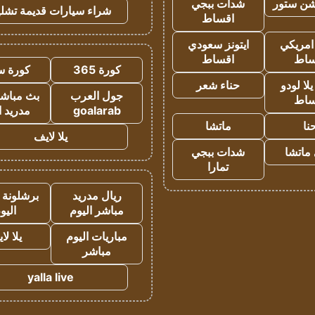
شن ستور
شدات ببجي
شراء سيارات قديمة تشلي
اقساط
 امريكي
ايتونز سعودي
ساط
اقساط
كورة 365
كورة س
ا لودو
حناء شعر
جول العرب
بث مباشر
ساط
goalarab
مدريد ا
نا
ماتشا
يلا لايف
ماتشا
شدات ببجي
تمارا
ريال مدريد
برشلونة 
مباشر اليوم
اليو
مباريات اليوم
يلا لا
مباشر
yalla live