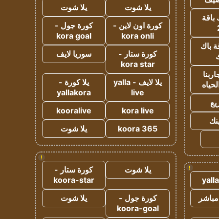
يلا شوت
يلا شوت
 باقة
كورة اون لاين -
كورة جول -
kora goal
kora onli
ة باك
كورة ستار -
سوريا لايف
ك
kora star
ربنا
يلا لايف - yalla
يلا كورة -
لحياه
yallakora
live
يع
kooralive
kora live
ينك
koora 365
يلا شوت
!
!
يلا شوت
كورة ستار -
koora-star
yall
مباشر
كورة جول -
يلا شوت
koora-goal