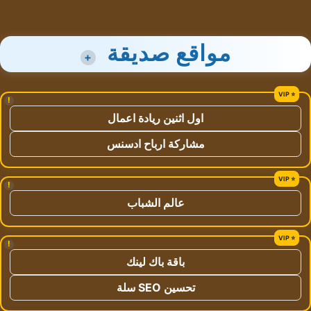
مواقع صديقة
+
!
اول اثنين ريادة اعمال
مشاركة ارباح ادسنس
!
عالم الشباب
!
باقة باك لينك
تحسين SEO سلة