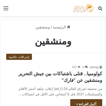
بحث عن
الق
الرئيسية
/
ومنشقين
ومنشقين
إشراقات عالمية
107
0
eshrag
كولومبيا.. قتلى باشتباكات بين جيش التحرير
ومنشقين عن "فارك"
من صحيفة اشراق العالم 24:[ad_1] إعلان: شاهد أجمل الأفلام
والمسلسلات 2021 قتل 9 أشخاص على الأقل في اشتباكات…
أكمل القراءة »