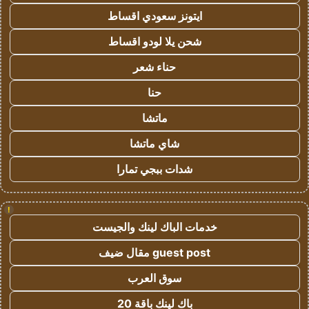
ايتونز سعودي اقساط
شحن يلا لودو اقساط
حناء شعر
حنا
ماتشا
شاي ماتشا
شدات ببجي تمارا
!
خدمات الباك لينك والجيست
guest post مقال ضيف
سوق العرب
باك لينك باقة 20