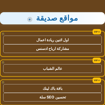
مواقع صديقة
+
!
اول اثنين ريادة اعمال
مشاركة ارباح ادسنس
!
عالم الشباب
!
باقة باك لينك
تحسين SEO سلة