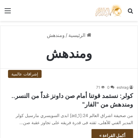
بحث عن
الق
الرئيسية
/
ومندهش
ومندهش
إشراقات عالمية
71
0
eshrag
كولر: نستمد قوتنا أمام صن داونز غداً من النسر..
ومندهش من "الفار"
من صحيفة اشراق العالم 24:[ad_1] ابدى السويسري مارسيل كولر
المدير الفني للأهلى، ثقته فى قدرة فريقه على تجاوز عقبة صن…
أكمل القراءة »