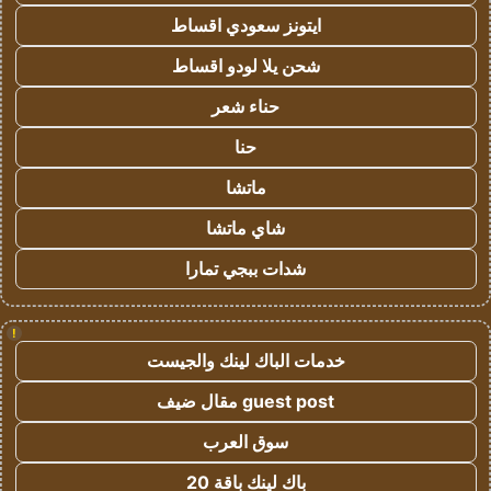
ايتونز سعودي اقساط
شحن يلا لودو اقساط
حناء شعر
حنا
ماتشا
شاي ماتشا
شدات ببجي تمارا
!
خدمات الباك لينك والجيست
guest post مقال ضيف
سوق العرب
باك لينك باقة 20