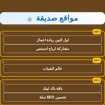
مواقع صديقة
+
!
اول اثنين ريادة اعمال
مشاركة ارباح ادسنس
!
عالم الشباب
!
باقة باك لينك
تحسين SEO سلة