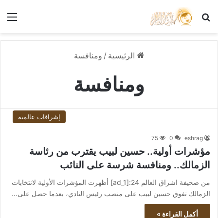
بحث عن
الق
الرئيسية
/
ومنافسة
ومنافسة
إشراقات عالمية
75
0
eshrag
مؤشرات أولية.. حسين لبيب يقترب من رئاسة
الزمالك.. ومنافسة شرسة على النائب
من صحيفة اشراق العالم 24:[ad_1] أظهرت المؤشرات الأولية لانتخابات
الزمالك تفوق حسين لبيب على منصب رئيس النادي، بعدما حصل على…
أكمل القراءة »