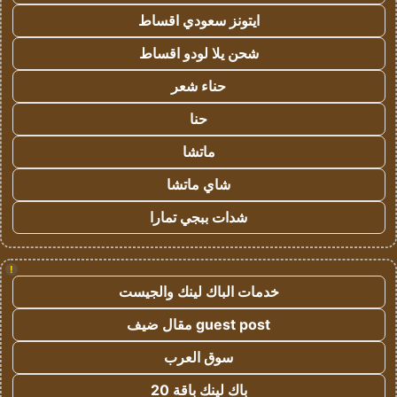
ايتونز سعودي اقساط
شحن يلا لودو اقساط
حناء شعر
حنا
ماتشا
شاي ماتشا
شدات ببجي تمارا
!
خدمات الباك لينك والجيست
guest post مقال ضيف
سوق العرب
باك لينك باقة 20