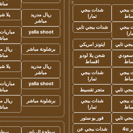
!
مباش
 ببجي
شدات ببجي
ريال مدريد
يلا ش
ساط
تمارا
مباشر
 ببجي
شدات ببجي تابي
yalla shoot
مباريات 
ارا
مباش
جي تابي
ايتونز امريكي
برشلونة مباشر
ريال م
 سعودي
شحن يلا لودو
مباش
ساط
اقساط
ريال مدريد
يلا ش
 ببجي
شدات ببجي
مباشر
ساط
تمارا
yalla shoot
مباريات 
جي تابي
متجر تقسيط
مباش
 ببجي
شدات ببجي
برشلونة مباشر
ريال م
ساط
تمارا
مباش
جي تابي
فور يو ستور
4u
شدات ببجي عن
سطحة الرياض
سطح