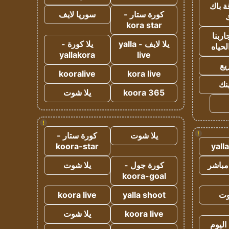
ة باك
كورة ستار -
سوريا لايف
ك
kora star
ربنا
يلا لايف - yalla
يلا كورة -
لحياه
yallakora
live
يع
kooralive
kora live
ينك
koora 365
يلا شوت
!
!
يلا شوت
كورة ستار -
koora-star
yall
مباشر
كورة جول -
يلا شوت
koora-goal
وت
yalla shoot
koora live
koora live
يلا شوت
اليوم