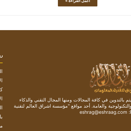
أكمل القراءة »
رو
ال
ال
كم
ال
 بالتدوين في كافة المجالات ومنها المجال التقني والذكاء
والتكنولوجية والعامة. أحد مواقع "مؤسسة اشراق العالم لتقنية
ال
:
eshrag@eshraag.com
با
مش