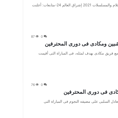
من صحيفة اشراق العالم 24:[ad_1] إعلان: شاهد أجمل الأفلام والمسلسلات 2021 إشراق العالم 24-متابعات: أعلنت
87
0
 شبين ومكادى فى دورى المحترفين
 تعادل جمهورية شبين مع فريق مكادى بهدف لمثله، فى المباراة التى أقيمت
76
0
كادى فى دورى المحترفين
 فرض فريق مكادى التعادل السلبى على مضيفه النجوم فى المباراة التى