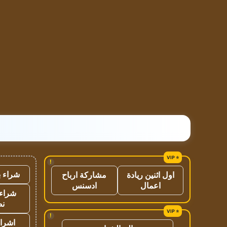
!
شراء ب
اول اثنين ريادة
مشاركة ارباح
اعمال
ادسنس
شراء 
نص
!
اشراق