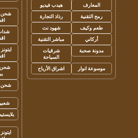
المعارف
هيدب فيديو
شحن يل
رمح التقنية
رذاذ التجارة
اق
طعم وكيف
شهود نت
شدات
اق
أركاني
مباشر التقنية
ايتونز
مدونة صحبة
شرقيات
اق
السياحة
شحن 
موسوعة انوار
اشراق الأرباح
بب
شحن يل
شعبية
بلايستي
ايتونز