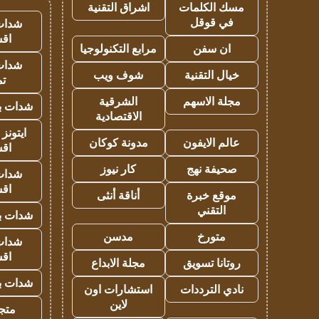
مسك الكلمات
اشراق التقنية
في قوقل
شدات
اق
ان سفن
مرابع التكنولوجيا
شدات
خيال التقنية
شوف ويب
تم
مجلة الاسهم
الشرقية
شدات بب
الاقتصادية
ايتونز
عالم الايفون
مدونة كوكان
اق
صحيفة نهج
كار نيوز
شدات
اق
موقع خبرة
أناقة أنثى
التقني
شدات بب
متورخ
مدسن
شدات
اق
روتانا تسويق
مجلة الابداع
شدات بب
نادي الترددات
استشارات اون
لاين
متجر 