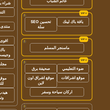
عالم الشباب
شراء با
الت
!
باقة باك لينك
تحسين SEO
منتدى 
سلة
اقوى 
!
ماسنجر المسلم
باك 
وجيست
!
مجلة 
ضوء التعليمي
صحيفة برق
موقع اشراقات
موقع اشراق اون
موقع
لاين
للت
اركان سياحة وسفر
هيدب
وتر
!