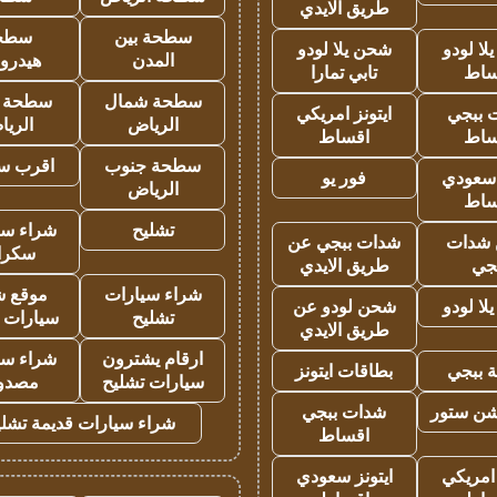
طريق الايدي
سطحة بين
سطح
ا لودو
شحن يلا لودو
المدن
هيدرو
ساط
تابي تمارا
سطحة شمال
سطحة 
 ببجي
ايتونز امريكي
الرياض
الري
ساط
اقساط
سطحة جنوب
اقرب س
 سعودي
فور يو
الرياض
ساط
تشليح
شراء سي
شدات
شدات ببجي عن
سكرا
جي
طريق الايدي
شراء سيارات
موقع ش
ا لودو
شحن لودو عن
تشليح
سيارات 
طريق الايدي
ارقام يشترون
شراء سي
 ببجي
بطاقات ايتونز
سيارات تشليح
مصدو
شن ستور
شدات ببجي
شراء سيارات قديمة تشلي
اقساط
 امريكي
ايتونز سعودي