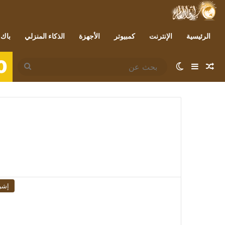
الرئيسية
الإنترنت
كمبيوتر
الأجهزة
الذكاء المنزلي
باك 
0
مقال عشوائي
إضافة عمود جانبي
الوضع المظلم
بحث
عن
إشر