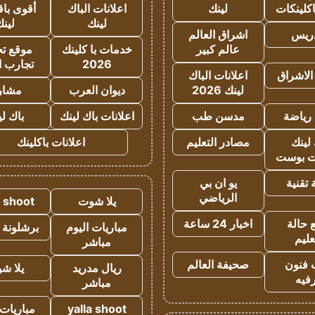
كلينكات
لينك
اعلانات الباك
أقوى باق
لينك
لين
دريس
اشراق العالم
عالم كبير
خدمات با كلينك
موقع تجا
2026
تجارب ا
الاشراق
اعلانات الباك
لينك 2026
ديوان العرب
مشار
رياضة
مدسن طب
اعلانات باك لينك
باك ل
لينك
مصادر التعليم
اعلانات باكلينك
 بوست
تقنية
يو ان بي
الرياضي
يلا شوت
a shoot
 حالة
اخبار 24 ساعة
مباريات اليوم
برشلونة 
عليم
مباشر
 فنون
صحيفة العالم
ريال مدريد
يلا ش
فيه
مباشر
yalla shoot
مباريات 