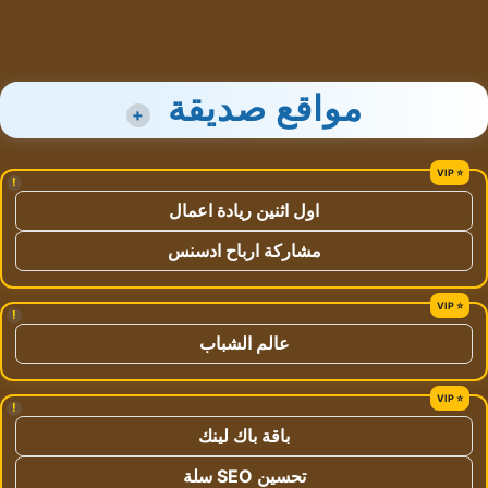
مواقع صديقة
+
!
اول اثنين ريادة اعمال
مشاركة ارباح ادسنس
!
عالم الشباب
!
باقة باك لينك
تحسين SEO سلة