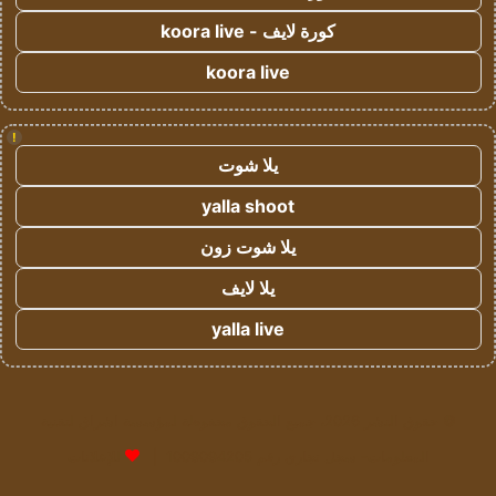
كورة لايف - koora live
koora live
!
يلا شوت
yalla shoot
يلا شوت زون
يلا لايف
yalla live
© حقوق النشر 2026، جميع الحقوق محفوظة لمؤسسة اشراق لتقنية
المعلومات- سجل تجاري رقم 1009094205 |
للإعلانات