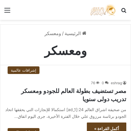
بحث عن
الق
الرئيسية
/
ومعسكر
ومعسكر
إشراقات عالمية
76
0
eshrag
مصر تستضيف بطولة العالم للجودو ومعسكر
تدريب دولى سنويا
من صحيفة اشراق العالم 24:[ad_1] استكمالا للإنجازات التي يحققها اتحاد
الجودو برئاسة مرزوق علي خلال الفترة الأخيرة، جرى اليوم اتفاق…
أكمل القراءة »