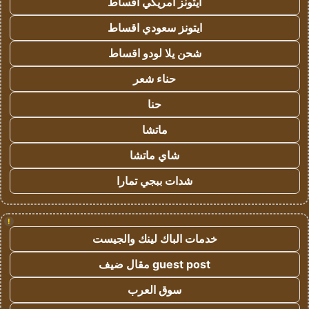
ايتونز امريكي اقساط
ايتونز سعودي اقساط
شحن يلا لودو اقساط
حناء شعر
حنا
ماتشا
شاي ماتشا
شدات ببجي تمارا
!
خدمات الباك لينك والجيست
guest post مقال ضيف
سوق العرب