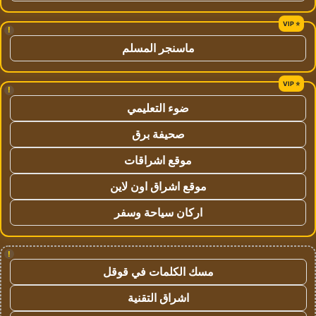
!
ماسنجر المسلم
!
ضوء التعليمي
صحيفة برق
موقع اشراقات
موقع اشراق اون لاين
اركان سياحة وسفر
!
مسك الكلمات في قوقل
اشراق التقنية