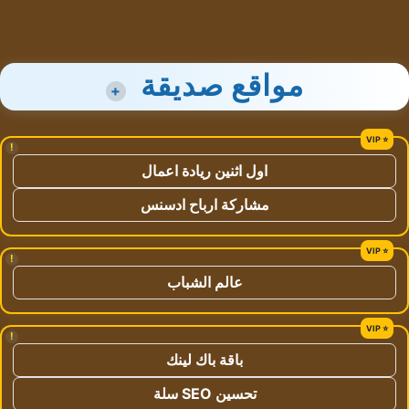
مواقع صديقة
+
!
اول اثنين ريادة اعمال
مشاركة ارباح ادسنس
!
عالم الشباب
!
باقة باك لينك
تحسين SEO سلة