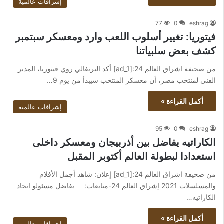
إشراقات عالمية
77
0
eshrag
فيتوريا: تغيير أسلوب اللعب وارد ومعسكر سبتمبر
كشف بعض سلبياتنا
من صحيفة اشراق العالم 24:[ad_1] أكد البرتغالي روي فيتوريا، المدير
الفني لمنتخب مصر، أن معسكر المنتخب سيبدأ من يوم 9…
أكمل القراءة »
إشراقات عالمية
95
0
eshrag
الكاراتيه يفاضل بين أذربيجان ومعسكر داخلى
استعدادا لبطولة العالم أكتوبر المقبل
من صحيفة اشراق العالم 24:[ad_1] إعلان: شاهد أجمل الأفلام
والمسلسلات 2021 إشراق العالم 24-متابعات: يفاضل مسئولو اتحاد
الكاراتيه…
أكمل القراءة »