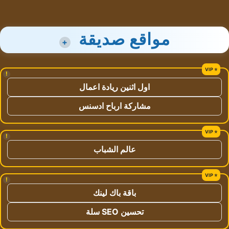
مواقع صديقة
+
!
اول اثنين ريادة اعمال
مشاركة ارباح ادسنس
!
عالم الشباب
!
باقة باك لينك
تحسين SEO سلة