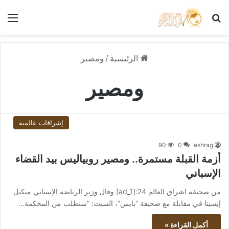
بحث عن
الق
الرئيسية
/
ومصير
ومصير
إشراقات عالمية
90
0
eshrag
أزمة القبلة مستمرة.. ومصير روبياليس بيد القضاء
الإسباني
من صحيفة اشراق العالم 24:[ad_1] وقال وزير الرياضة الإسباني ميكيل
إيسيتا في مقابلة مع صحيفة “بايس”، السبت: “سنطلب من المحكمة…
أكمل القراءة »