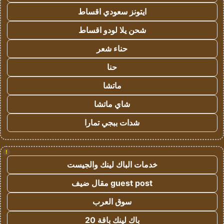
ايتونز سعودي اقساط
شحن يلا لودو اقساط
حناء شعر
حنا
ماتشا
شاي ماتشا
شدات ببجي تمارا
!
خدمات الباك لينك والجيست
guest post مقال ضيف
سوق العرب
باك لينك باقة 20