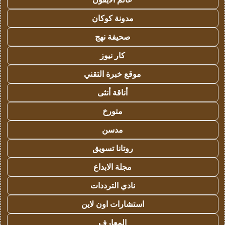
مدونة كوكان
صحيفة نهج
كار نيوز
موقع خبرة التقني
أناقة أنثى
متورخ
مدسن
روتانا تسويق
مجلة الابداع
نادي الترددات
استشارات اون لاين
المعارف