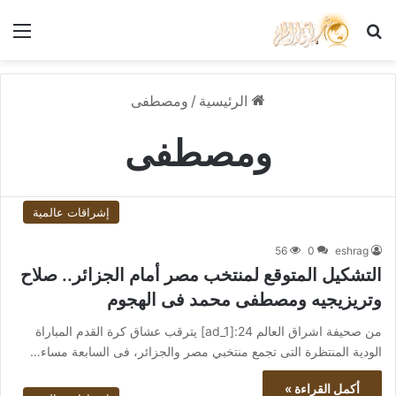
بحث عن
الق
الرئيسية
/
ومصطفى
ومصطفى
إشراقات عالمية
56
0
eshrag
التشكيل المتوقع لمنتخب مصر أمام الجزائر.. صلاح
وتريزيجيه ومصطفى محمد فى الهجوم
من صحيفة اشراق العالم 24:[ad_1] يترقب عشاق كرة القدم المباراة
الودية المنتظرة التى تجمع منتخبي مصر والجزائر، فى السابعة مساء…
أكمل القراءة »