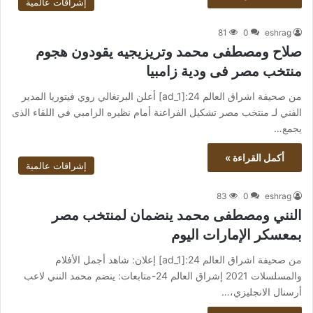
إشراقات عالمية
81
0
eshrag
صلاح ومصطفى محمد وتريزيجيه يقودون هجوم
منتخب مصر فى ودية زامبيا
من صحيفة اشراق العالم 24:[ad_1] أعلن البرتغالي روي فيتوريا المدير
الفني لـ منتخب مصر تشكيل الفراعنة أمام نظيره الزامبي في اللقاء الذى
يجمع…
أكمل القراءة »
إشراقات عالمية
83
0
eshrag
النني ومصطفى محمد ينضمان لمنتخب مصر
بمعسكر الإمارات اليوم
من صحيفة اشراق العالم 24:[ad_1] إعلان: شاهد أجمل الأفلام
والمسلسلات 2021 إشراق العالم 24-متابعات: ينضم محمد النني لاعب
أرسنال الانجليزي،…