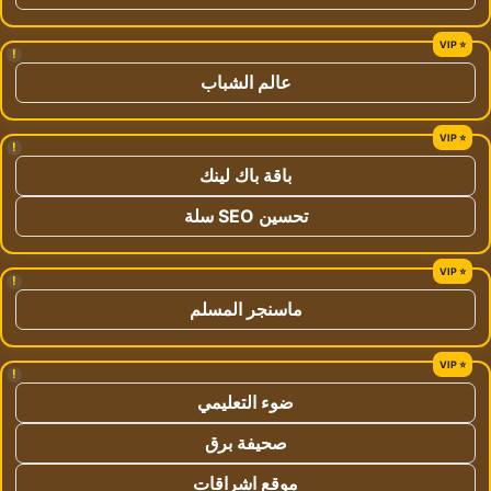
!
عالم الشباب
!
باقة باك لينك
تحسين SEO سلة
!
ماسنجر المسلم
!
ضوء التعليمي
صحيفة برق
موقع اشراقات