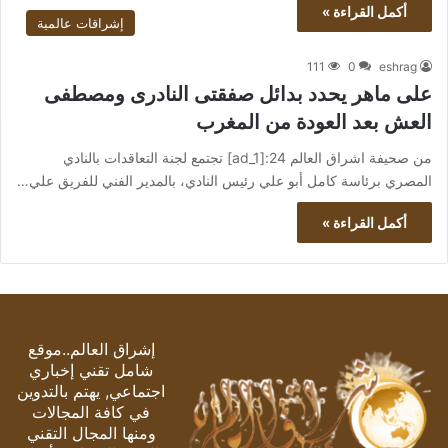
أكمل القراءة »
إشراقات عالمية
111
0
eshrag
على ماهر يحدد بدائل صفقتى النادرى ومصطفى
العش بعد العودة من المغرب
من صحيفة اشراق العالم 24:[ad_1] تجتمع لجنة التعاقدات بالنادي
المصري برئاسة كامل أبو علي رئيس النادي، بالمدير الفني للفريق علي…
أكمل القراءة »
إشراق العالم..موقع
شامل تقني إخباري
اجتماعي, يهتم بالتدوين
في كافة المجالات
ومنها المجال التقني