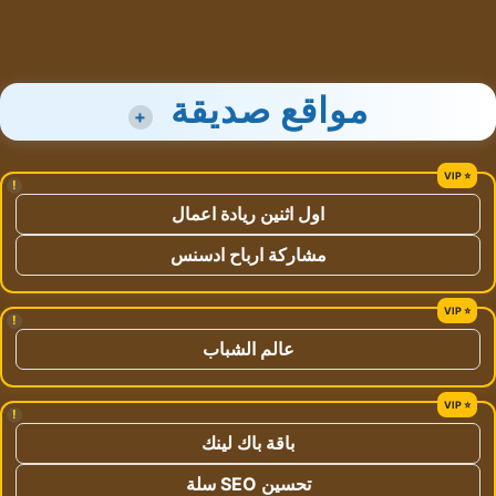
مواقع صديقة
+
!
اول اثنين ريادة اعمال
مشاركة ارباح ادسنس
!
عالم الشباب
!
باقة باك لينك
تحسين SEO سلة