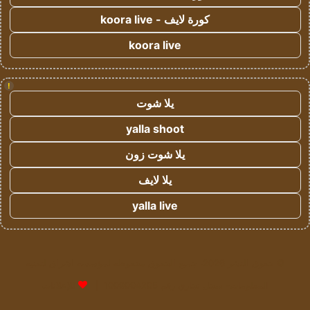
كورة لايف - koora live
koora live
!
يلا شوت
yalla shoot
يلا شوت زون
يلا لايف
yalla live
© حقوق النشر 2026، جميع الحقوق محفوظة لمؤسسة اشراق لتقنية
المعلومات- سجل تجاري رقم 1009094205 |
للإعلانات