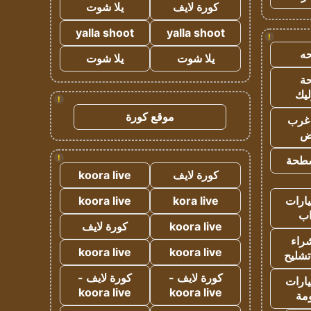
كورة لايف
يلا شوت
yalla shoot
yalla shoot
!
ه
يلا شوت
يلا شوت
ة
ليك
!
موقع كورة
غرب
اض
!
طحة
كورة لايف
koora live
ارات
kora live
koora live
ب
koora live
كورة لايف
راء
koora live
koora live
تشليح
كورة لايف -
كورة لايف -
ارات
koora live
koora live
مة