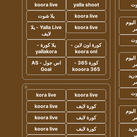
وت
yalla shoot
koora live
koora live
يلا شوت
اليوم
koora live
Yalla Live - يلا
ر
لايف
وت
كورة اون لاين -
يلا كورة -
yallakora
koora onl
اليوم
كورة 365 -
اس جول - AS
ر
Goal
kooora 365
دريد
ر
!
وت
kora live
koora live
كورة لايف
koora live
اليوم
ر
كورة لايف
koora live
دريد
كورة لايف
koora live
ر