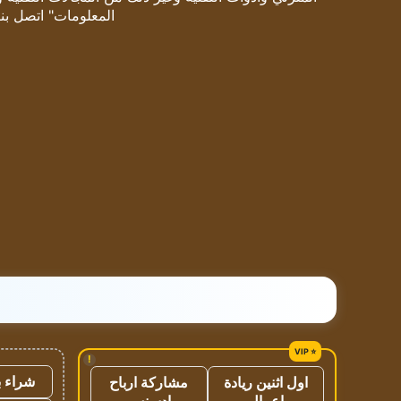
المعلومات" اتصل بنا
!
شراء ب
اول اثنين ريادة
مشاركة ارباح
اعمال
ادسنس