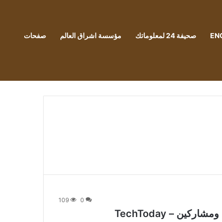
EN
صحيفة 24 لمعلوماتك
مؤسسة اشراق العالم
صفحات
109
0
ين – TechToday