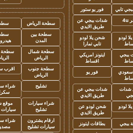
جي تابي
فور يو ستور
4u
شدات ببجي عن
سطحة الرياض
سطح
طريق الايدي
سطحة بين
سطح
ا لودو
شحن يلا لودو
المدن
هيدرو
ساط
تابي تمارا
سطحة شمال
سطحة 
 ببجي
ايتونز امريكي
الرياض
الري
ساط
اقساط
سطحة جنوب
اقرب س
 سعودي
فور يو
الرياض
ساط
تشليح
شراء سي
شدات
شدات ببجي عن
سكرا
جي
طريق الايدي
شراء سيارات
موقع ش
ا لودو
شحن لودو عن
تشليح
سيارات 
طريق الايدي
ارقام يشترون
شراء سي
 ببجي
بطاقات ايتونز
سيارات تشليح
مصدو