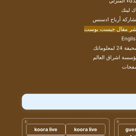
ذكاء المنزلي
ك لينك
اركة أرباح ادسنس
شر مقال جيست بوست
Engli
ة 24 لمعلوماتك
سسة اشراق العالم
فحات
!
!
koora live
koora live
gues
ضيف