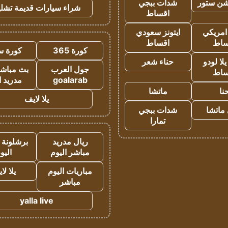
شن ستور
شدات ببجي
شراء سيارات قديمة تشلي
اقساط
 امريكي
ايتونز سعودي
ساط
اقساط
كورة 365
كورة س
ا لودو
حناء شعر
جول العرب
بث مباشر
ساط
goalarab
مدريد ا
نا
ماتشا
يلا لايف
ماتشا
شدات ببجي
تمارا
ريال مدريد
برشلونة 
مباشر اليوم
اليو
مباريات اليوم
يلا لا
مباشر
yalla live