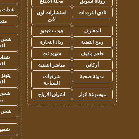
روتانا تسويق
مجلة الابداع
شدات بب
نادي الترددات
استشارات اون
لاين
متجر 
المعارف
هيدب فيديو
شحن يل
رمح التقنية
رذاذ التجارة
اق
طعم وكيف
شهود نت
شدات
اق
أركاني
مباشر التقنية
ايتونز
مدونة صحبة
شرقيات
اق
السياحة
شحن 
موسوعة انوار
اشراق الأرباح
بب
شحن يل
شعبية