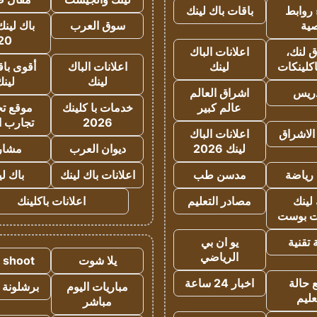
روابط
باقات باك لينك
ية
سوق العرب
باك لينك
20
 لنك،
اعلانات الباك
كلينكات
لينك
اعلانات الباك
أقوى باق
لينك
لين
دريس
اشراق العالم
عالم كبير
خدمات با كلينك
موقع تجا
2026
تجارب ا
الاشراق
اعلانات الباك
لينك 2026
ديوان العرب
مشار
رياضة
مدسن طب
اعلانات باك لينك
باك ل
لينك
مصادر التعليم
اعلانات باكلينك
 بوست
تقنية
يو ان بي
الرياضي
يلا شوت
a shoot
 حالة
اخبار 24 ساعة
مباريات اليوم
برشلونة 
عليم
مباشر