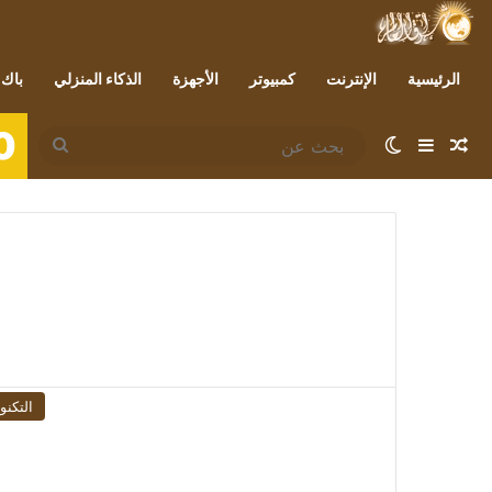
الرئيسية
الإنترنت
كمبيوتر
الأجهزة
الذكاء المنزلي
باك 
0
مقال عشوائي
إضافة عمود جانبي
الوضع المظلم
بحث
عن
التكنو