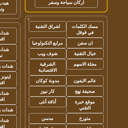
اركان سياحة وسفر
هيدب
وتر
!
مسك الكلمات
اشراق التقنية
في قوقل
شدات
اق
ان سفن
مرابع التكنولوجيا
شدات
خيال التقنية
شوف ويب
تم
مجلة الاسهم
الشرقية
شدات بب
الاقتصادية
ايتونز
عالم الايفون
مدونة كوكان
اق
صحيفة نهج
كار نيوز
شدات
اق
موقع خبرة
أناقة أنثى
التقني
شدات بب
متورخ
مدسن
شدات
اق