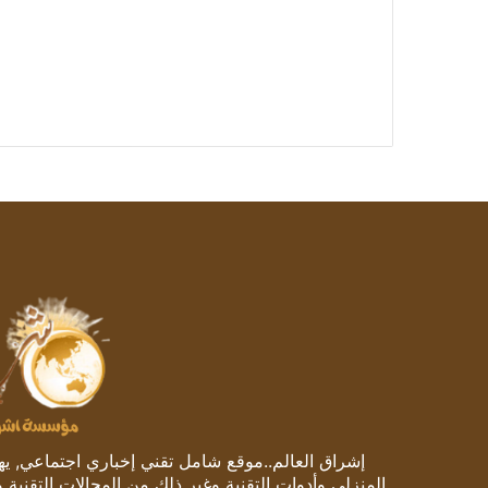
إشراق العالم..موقع شامل تقني إخباري اجتماعي, يهتم
المنزلي وأدوات التقنية وغير ذلك من المجالات التقنية 