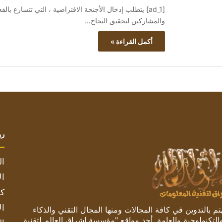
[ad_1] يتطلب إدخال الأجنحة الافتراضية ، التي تتسارع با
والمشاركين لتحقيق النجاح…
أكمل القراءة »
رو
ال
ال
كم
ال
 بالتدوين في كافة المجالات ومنها المجال التقني والذكاء
والتكنولوجية والعامة. أحد مواقع "مؤسسة اشراق العالم لتقنية