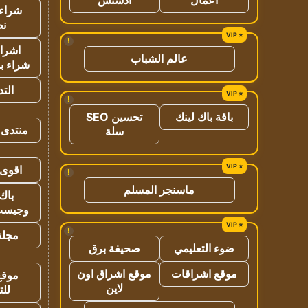
شراء 
نص
!
اشراق
عالم الشباب
شراء با
الت
!
باقة باك لينك
تحسين SEO
منتدى 
سلة
اقوى 
!
ماسنجر المسلم
باك 
وجيست
!
مجلة 
ضوء التعليمي
صحيفة برق
موقع اشراقات
موقع اشراق اون
موقع
لاين
للت