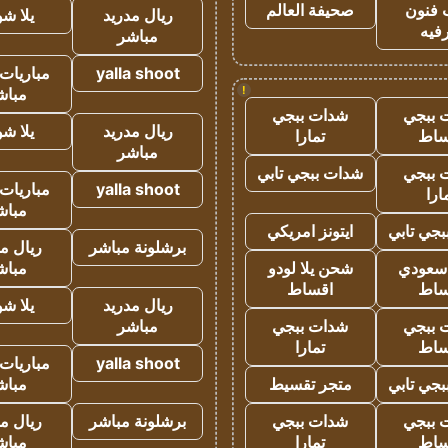
 فنون
صحيفة العالم
ريال مدريد
يلا ش
فيه
مباشر
yalla shoot
مباريات 
!
مباش
 ببجي
شدات ببجي
ريال مدريد
يلا ش
ساط
تمارا
مباشر
 ببجي
شدات ببجي تابي
yalla shoot
مباريات 
ارا
مباش
جي تابي
ايتونز امريكي
برشلونة مباشر
ريال م
 سعودي
شحن يلا لودو
مباش
ساط
اقساط
ريال مدريد
يلا ش
 ببجي
شدات ببجي
مباشر
ساط
تمارا
yalla shoot
مباريات 
جي تابي
متجر تقسيط
مباش
 ببجي
شدات ببجي
برشلونة مباشر
ريال م
ساط
تمارا
مباش