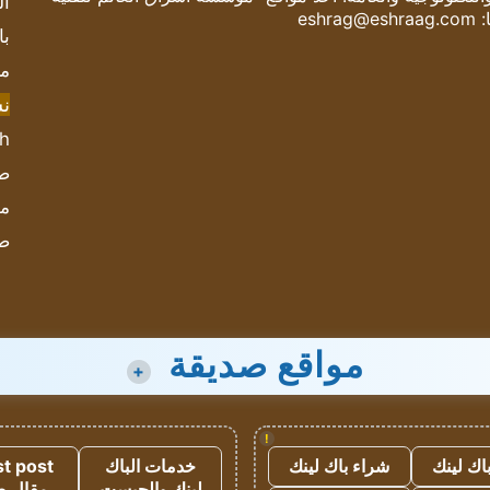
ال
:
eshrag@eshraag.com
با
مش
ن
sh
صحيف
مؤ
ص
مواقع صديقة
+
!
اك لينك
شراء باك لينك
خدمات الباك
t post
لينك والجيست
مقال 