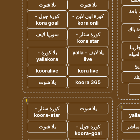
يلا شوت
يلا شوت
 باقة
كورة اون لاين -
كورة جول -
kora goal
kora onli
ة باك
كورة ستار -
سوريا لايف
ك
kora star
ربنا
يلا لايف - yalla
يلا كورة -
لحياه
yallakora
live
يع
kooralive
kora live
ينك
koora 365
يلا شوت
!
!
يلا شوت
كورة ستار -
koora-star
yall
مباشر
كورة جول -
يلا شوت
koora-goal