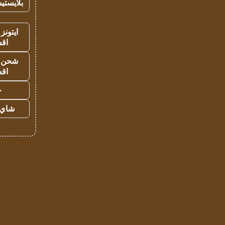
بلايستي
ايتونز
اق
شحن يل
اق
ح
شاي 