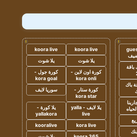
!
!
koora live
koora live
gues
ضيف
يلا شوت
يلا شوت
 باقة
كورة اون لاين -
كورة جول -
kora goal
kora onli
ة باك
كورة ستار -
سوريا لايف
ك
kora star
ربنا
يلا لايف - yalla
يلا كورة -
لحياه
yallakora
live
يع
kooralive
kora live
ينك
koora 365
يلا شوت