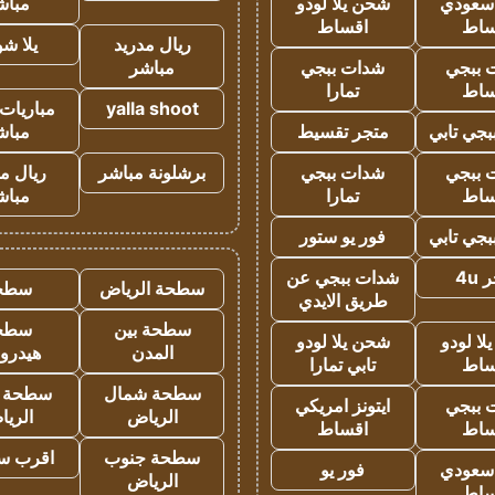
 سعودي
شحن يلا لودو
مباش
ساط
اقساط
ريال مدريد
يلا ش
 ببجي
شدات ببجي
مباشر
ساط
تمارا
yalla shoot
مباريات 
جي تابي
متجر تقسيط
مباش
 ببجي
شدات ببجي
برشلونة مباشر
ريال م
ساط
تمارا
مباش
جي تابي
فور يو ستور
4u
شدات ببجي عن
سطحة الرياض
سطح
طريق الايدي
سطحة بين
سطح
ا لودو
شحن يلا لودو
المدن
هيدرو
ساط
تابي تمارا
سطحة شمال
سطحة 
 ببجي
ايتونز امريكي
الرياض
الري
ساط
اقساط
سطحة جنوب
اقرب س
 سعودي
فور يو
الرياض
ساط