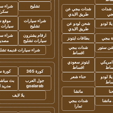
تشليح
شراء سي
شدات
شدات ببجي عن
سكرا
جي
طريق الايدي
شراء سيارات
موقع ش
ا لودو
شحن لودو عن
تشليح
سيارات 
طريق الايدي
ارقام يشترون
شراء سي
 ببجي
بطاقات ايتونز
سيارات تشليح
مصدو
شن ستور
شدات ببجي
شراء سيارات قديمة تشلي
اقساط
 امريكي
ايتونز سعودي
ساط
اقساط
كورة 365
كورة س
ا لودو
حناء شعر
جول العرب
بث مباشر
ساط
goalarab
مدريد ا
نا
ماتشا
يلا لايف
ماتشا
شدات ببجي
تمارا