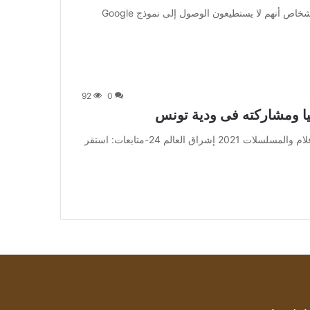
[ad_1] ما فائدة الاستبيان عندما لا تستطيع ملؤه؟ إذا أبلغ الأشخاص أنهم لا يستطيعون الوصول إلى نموذج Google
92
0
يا ومشاركته فى ودية تونس
من صحيفة اشراق العالم 24:[ad_1] إعلان: شاهد أجمل الأفلام والمسلسلات 2021 إشراق العالم 24-متابعات: استقر