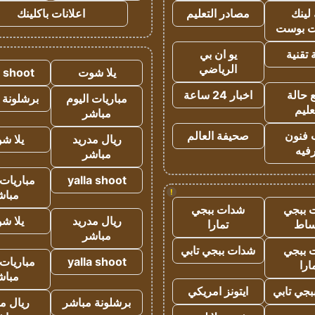
لينك
مصادر التعليم
اعلانات باكلينك
 بوست
تقنية
يو ان بي
الرياضي
يلا شوت
a shoot
 حالة
اخبار 24 ساعة
مباريات اليوم
برشلونة 
عليم
مباشر
 فنون
صحيفة العالم
ريال مدريد
يلا ش
فيه
مباشر
yalla shoot
مباريات 
!
مباش
 ببجي
شدات ببجي
ريال مدريد
يلا ش
ساط
تمارا
مباشر
 ببجي
شدات ببجي تابي
yalla shoot
مباريات 
ارا
مباش
جي تابي
ايتونز امريكي
برشلونة مباشر
ريال م