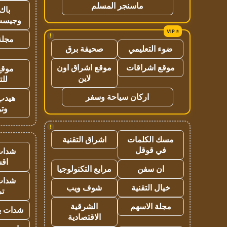
ماسنجر المسلم
باك 
وجيست
!
مجلة 
ضوء التعليمي
صحيفة برق
موقع اشراقات
موقع اشراق اون
موقع
لاين
للت
اركان سياحة وسفر
هيدب
وتر
!
مسك الكلمات
اشراق التقنية
في قوقل
شدات
اق
ان سفن
مرابع التكنولوجيا
شدات
خيال التقنية
شوف ويب
تم
مجلة الاسهم
الشرقية
شدات بب
الاقتصادية