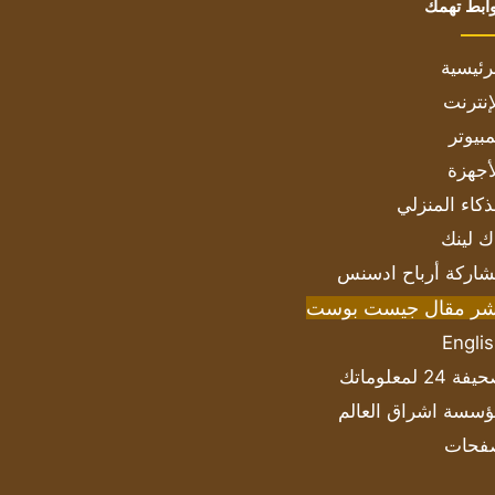
ابط تهمك
رئيسية
إنترنت
بيوتر
أجهزة
ذكاء المنزلي
ك لينك
اركة أرباح ادسنس
شر مقال جيست بوست
Engli
ة 24 لمعلوماتك
سسة اشراق العالم
فحات