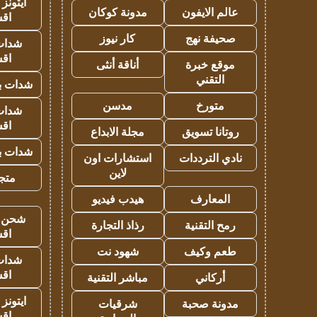
ايتونز
عالم الايفون
مدونة كوكان
اق
صحيفة نهج
كار نيوز
شدات
اق
موقع خبرة
أناقة أنثى
التقني
شدات بب
متورخ
مدسن
شدات
اق
روتانا تسويق
مجلة الابداع
شدات بب
نادي الترددات
استشارات اون
لاين
متجر 
المعارف
هيدب فيديو
شحن يل
رمح التقنية
رذاذ التجارة
اق
طعم وكيف
شهود نت
شدات
اق
أركاني
مباشر التقنية
ايتونز
مدونة صحبة
شرقيات
اق