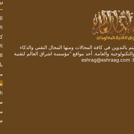
رو
ال
ال
كم
ال
 بالتدوين في كافة المجالات ومنها المجال التقني والذكاء
والتكنولوجية والعامة. أحد مواقع "مؤسسة اشراق العالم لتقنية
ال
:
eshrag@eshraag.com
با
مش
ن
sh
صحيف
مؤ
ص