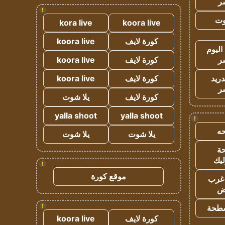
ر
!
وت
kora live
koora live
كورة لايف
koora live
اليوم
ر
كورة لايف
koora live
دريد
كورة لايف
koora live
ر
كورة لايف
يلا شوت
yalla shoot
yalla shoot
!
ه
يلا شوت
يلا شوت
ة
ليك
!
موقع كورة
غرب
اض
!
طحة
كورة لايف
koora live