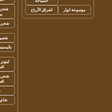
السياحة
شحن 
موسوعة انوار
اشراق الأرباح
بب
شحن يل
شعبية
بلايستي
ايتونز
اق
شحن يل
اق
ح
شاي 