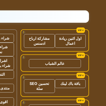
!
شراء ب
اول اثنين ريادة
مشاركة ارباح
اعمال
ادسنس
شراء 
نص
!
اشراق
عالم الشباب
شراء با
الت
!
باقة باك لينك
تحسين SEO
منتدى 
سلة
اقوى 
!