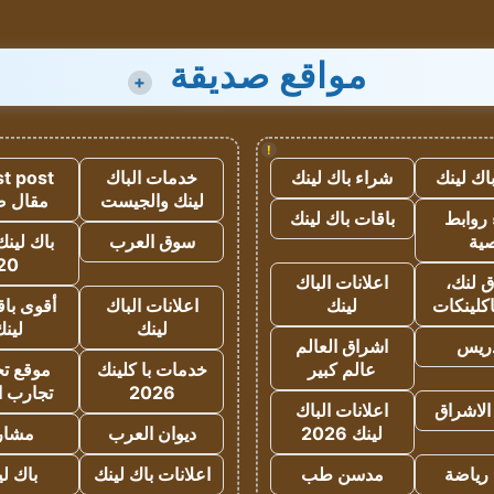
مواقع صديقة
+
!
اك لينك
شراء باك لينك
خدمات الباك
t post
لينك والجيست
مقال 
روابط
باقات باك لينك
ية
سوق العرب
باك لينك
20
 لنك،
اعلانات الباك
كلينكات
لينك
اعلانات الباك
أقوى باق
لينك
لين
دريس
اشراق العالم
عالم كبير
خدمات با كلينك
موقع تجا
2026
تجارب ا
الاشراق
اعلانات الباك
لينك 2026
ديوان العرب
مشار
رياضة
مدسن طب
اعلانات باك لينك
باك ل