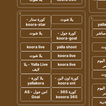
!
!
يلا شوت
كورة ستار -
koora-star
yall
مباشر
كورة جول -
يلا شوت
koora-goal
وت
yalla shoot
koora live
koora live
يلا شوت
اليوم
koora live
Yalla Live - يلا
ر
لايف
وت
كورة اون لاين -
يلا كورة -
yallakora
koora onl
اليوم
كورة 365 -
اس جول - AS
ر
Goal
kooora 365
دريد