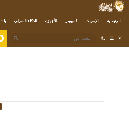
الرئيسية
الإنترنت
كمبيوتر
الأجهزة
الذكاء المنزلي
باك 
0
مقال عشوائي
إضافة عمود جانبي
الوضع المظلم
بحث
عن