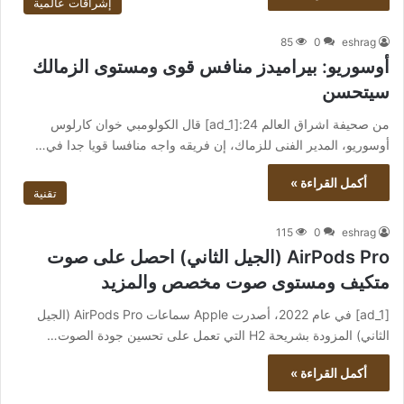
إشراقات عالمية
85
0
eshrag
أوسوريو: بيراميدز منافس قوى ومستوى الزمالك
سيتحسن
من صحيفة اشراق العالم 24:[ad_1] قال الكولومبي خوان كارلوس
أوسوريو، المدير الفنى للزماك، إن فريقه واجه منافسا قويا جدا في…
أكمل القراءة »
تقنية
115
0
eshrag
AirPods Pro (الجيل الثاني) احصل على صوت
متكيف ومستوى صوت مخصص والمزيد
[ad_1] في عام 2022، أصدرت Apple سماعات AirPods Pro (الجيل
الثاني) المزودة بشريحة H2 التي تعمل على تحسين جودة الصوت…
أكمل القراءة »