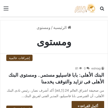
بحث عن
الق
الرئيسية
/
ومستوى
ومستوى
إشراقات عالمية
81
0
eshrag
البنك الأهلى: بابا فاسيليو مستمر.. ومستوى البنك
الأهلى فى تزايد والتوقف يخدمنا
من صحيفة اشراق العالم 24:[ad_1] أكد أشرف نصار، رئيس نادى البنك
الأهلى، أن القبرصى بابا فاسيليو، المدير الفنى لفريق البنك…
أكمل القراءة »