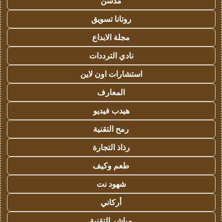
مدسن
روتانا تسويق
مجلة الابداع
نادي الترددات
استشارات اون لاين
المعارف
هيدب فيديو
رمح التقنية
رذاذ التجارة
طعم وكيف
شهود نت
أركاني
مباشر التقنية