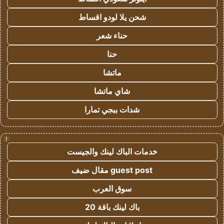
شحن يلا لودو اقساط
حناء شعر
حنا
ماتشا
شاي ماتشا
شدات ببجي تمارا
!
خدمات الباك لينك والجيست
guest post مقال ضيف
سوق العرب
باك لينك باقة 20