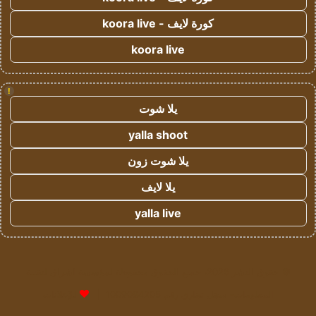
كورة لايف - koora live
koora live
!
يلا شوت
yalla shoot
يلا شوت زون
يلا لايف
yalla live
© حقوق النشر 2026، جميع الحقوق محفوظة لمؤسسة اشراق لتقنية
المعلومات- سجل تجاري رقم 1009094205 |
للإعلانات