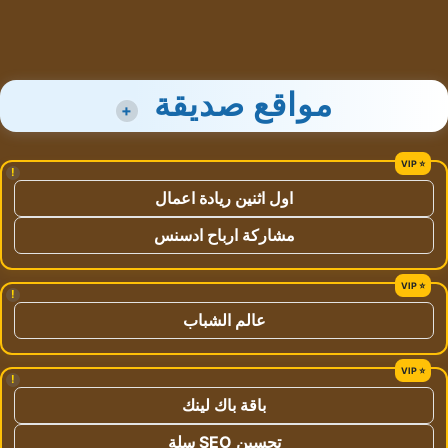
مواقع صديقة
+
!
اول اثنين ريادة اعمال
مشاركة ارباح ادسنس
!
عالم الشباب
!
باقة باك لينك
تحسين SEO سلة