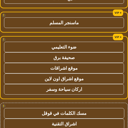
!
ماسنجر المسلم
!
ضوء التعليمي
صحيفة برق
موقع اشراقات
موقع اشراق اون لاين
اركان سياحة وسفر
!
مسك الكلمات في قوقل
اشراق التقنية