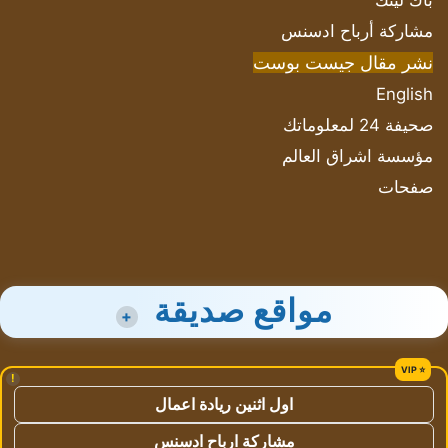
باك لينك
مشاركة أرباح ادسنس
نشر مقال جيست بوست
English
صحيفة 24 لمعلوماتك
مؤسسة اشراق العالم
صفحات
مواقع صديقة
+
!
اول اثنين ريادة اعمال
مشاركة ارباح ادسنس