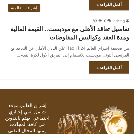
أكمل القراءة »
إشراقات عالمية
83
0
eshrag
تفاصيل تعاقد الأهلى مع موديست.. القيمة المالية
ومدة العقد وكواليس المفاوضات
من صحيفة اشراق العالم 24:[ad_1] أعلن النادي الأهلي عن التعاقد مع
الفرنسي أنتوني موديست للانضمام إلى الفريق الأول لكرة القدم…
أكمل القراءة »
إشراق العالم..موقع
شامل تقني إخباري
اجتماعي, يهتم بالتدوين
في كافة المجالات
ومنها المجال التقني