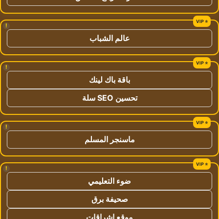
!
عالم الشباب
!
باقة باك لينك
تحسين SEO سلة
!
ماسنجر المسلم
!
ضوء التعليمي
صحيفة برق
موقع اشراقات