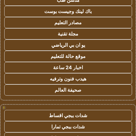
مدسن طب
باك لينك وجيست بوست
مصادر التعليم
مجلة تقنية
يو ان بي الرياضي
موقع حالة للتعليم
اخبار 24 ساعة
هيدب فنون وترفيه
صحيفة العالم
!
شدات ببجي اقساط
شدات ببجي تمارا