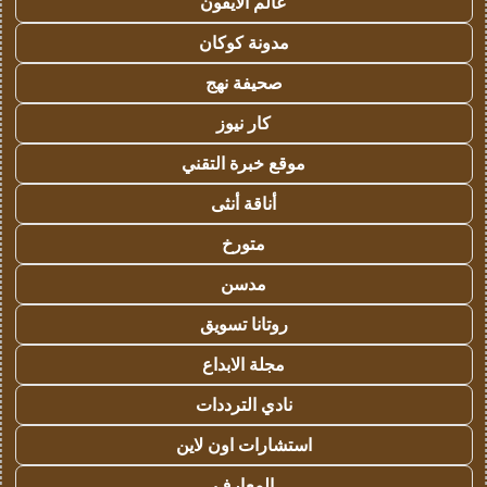
عالم الايفون
مدونة كوكان
صحيفة نهج
كار نيوز
موقع خبرة التقني
أناقة أنثى
متورخ
مدسن
روتانا تسويق
مجلة الابداع
نادي الترددات
استشارات اون لاين
المعارف