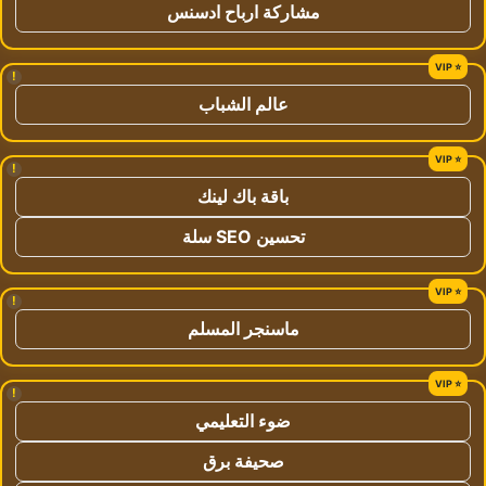
مشاركة ارباح ادسنس
!
عالم الشباب
!
باقة باك لينك
تحسين SEO سلة
!
ماسنجر المسلم
!
ضوء التعليمي
صحيفة برق