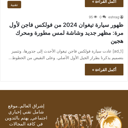
أكمل القراءة »
تقنية
95
0
eshrag
ظهور سيارة تيغوان 2024 من فولكس فاجن لأول
مرة: مظهر جديد وشاشة لمس مطورة ومحرك
هجين
[ad_1] عادت سيارة فولكس فاجن تيغوان الأحدث إلى جذورها، وتتميز
بتصميم يذكرنا بطراز الجيل الأول الأصلي. وعلى النقيض من الخطوط…
أكمل القراءة »
إشراق العالم..موقع
شامل تقني إخباري
اجتماعي, يهتم بالتدوين
في كافة المجالات