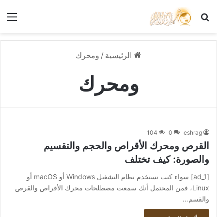
بحث عن
الق
الرئيسية
/
ومحرك
ومحرك
104
0
eshrag
القرص ومحرك الأقراص والحجم والتقسيم
والصورة: كيف تختلف
[ad_1] سواء كنت تستخدم نظام التشغيل Windows أو macOS أو
Linux، فمن المحتمل أنك سمعت مصطلحات محرك الأقراص والقرص
والقسم…