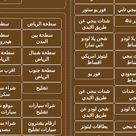
جي تابي
فور يو ستور
4u
شدات ببجي عن
سطحة الرياض
سطح
طريق الايدي
سطحة بين
سطح
ا لودو
شحن يلا لودو
المدن
هيدرو
ساط
تابي تمارا
سطحة شمال
سطحة 
 ببجي
ايتونز امريكي
الرياض
الري
ساط
اقساط
سطحة جنوب
اقرب س
 سعودي
فور يو
الرياض
ساط
تشليح
شراء سي
شدات
شدات ببجي عن
سكرا
جي
طريق الايدي
شراء سيارات
موقع ش
ا لودو
شحن لودو عن
تشليح
سيارات 
طريق الايدي
ارقام يشترون
شراء سي
 ببجي
بطاقات ايتونز
سيارات تشليح
مصدو