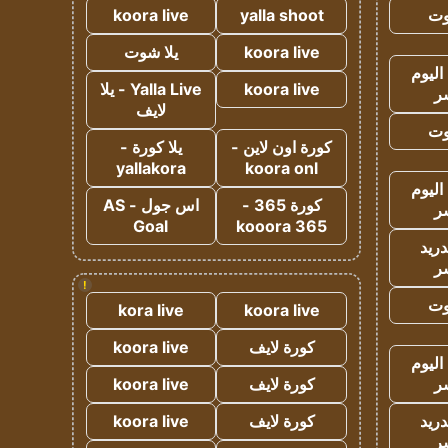
وت
yalla shoot
koora live
koora live
يلا شوت
اليوم
koora live
Yalla Live - يلا
ر
لايف
وت
كورة اون لاين -
يلا كورة -
yallakora
koora onl
اليوم
كورة 365 -
اس جول - AS
ر
Goal
kooora 365
دريد
ر
!
وت
kora live
koora live
كورة لايف
koora live
اليوم
ر
كورة لايف
koora live
دريد
كورة لايف
koora live
ر