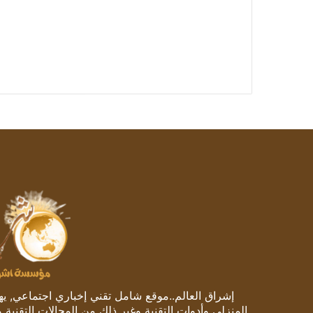
إشراق العالم..موقع شامل تقني إخباري اجتماعي, يهتم
المنزلي وأدوات التقنية وغير ذلك من المجالات التقنية 