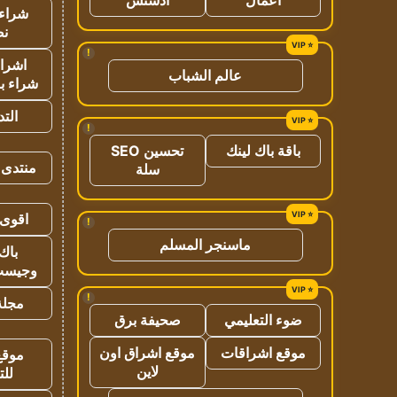
شراء 
نص
!
اشراق
عالم الشباب
شراء با
الت
!
باقة باك لينك
تحسين SEO
منتدى 
سلة
اقوى 
!
ماسنجر المسلم
باك 
وجيست
!
مجلة 
ضوء التعليمي
صحيفة برق
موقع اشراقات
موقع اشراق اون
موقع
لاين
للت