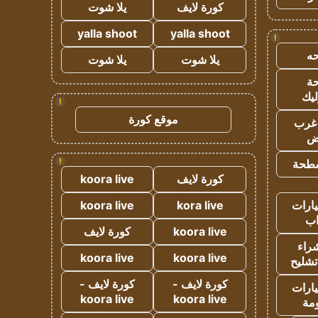
كورة لايف
يلا شوت
yalla shoot
yalla shoot
!
ه
يلا شوت
يلا شوت
ة
ليك
!
موقع كورة
غرب
اض
!
طحة
كورة لايف
koora live
ارات
kora live
koora live
ب
koora live
كورة لايف
راء
koora live
koora live
تشليح
كورة لايف -
كورة لايف -
ارات
koora live
koora live
مة