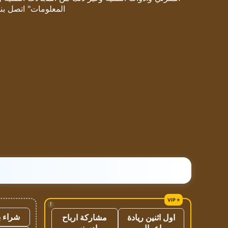
المعلومات" اتصل بنا
!
شراء ب
اول اثنين ريادة
مشاركة ارباح
اعمال
ادسنس