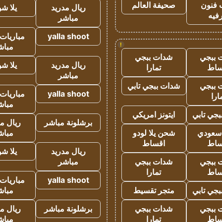
 فنون
صحيفة العالم
ريال مدريد
يلا ش
فيه
مباشر
yalla shoot
مباريات 
!
مباش
 ببجي
شدات ببجي
ريال مدريد
يلا ش
ساط
تمارا
مباشر
 ببجي
شدات ببجي تابي
yalla shoot
مباريات 
ارا
مباش
جي تابي
ايتونز امريكي
برشلونة مباشر
ريال م
 سعودي
شحن يلا لودو
مباش
ساط
اقساط
ريال مدريد
يلا ش
 ببجي
شدات ببجي
مباشر
ساط
تمارا
yalla shoot
مباريات 
جي تابي
متجر تقسيط
مباش
 ببجي
شدات ببجي
برشلونة مباشر
ريال م
ساط
تمارا
مباش