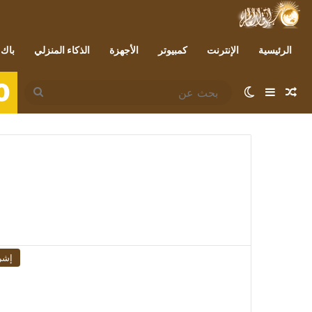
الرئيسية
الإنترنت
كمبيوتر
الأجهزة
الذكاء المنزلي
باك 
0
مقال عشوائي
إضافة عمود جانبي
الوضع المظلم
بحث
عن
إشر