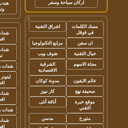
اركان سياحة وسفر
هيدب
وتر
!
مسك الكلمات
اشراق التقنية
في قوقل
شدات
اق
ان سفن
مرابع التكنولوجيا
شدات
خيال التقنية
شوف ويب
تم
مجلة الاسهم
الشرقية
شدات بب
الاقتصادية
ايتونز
عالم الايفون
مدونة كوكان
اق
صحيفة نهج
كار نيوز
شدات
اق
موقع خبرة
أناقة أنثى
التقني
شدات بب
متورخ
مدسن
شدات
اق