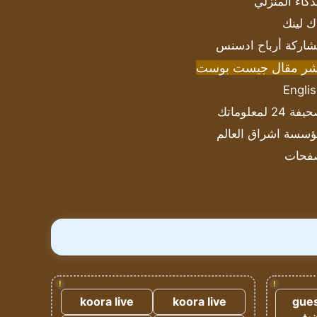
ذكاء المنزلي
ك لينك
اركة أرباح ادسنس
شر مقال جيست بوست
Engli
ة 24 لمعلوماتك
سسة اشراق العالم
فحات
!
!
koora live
koora live
gues
ضيف