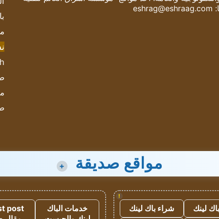
ال
:
eshrag@eshraag.com
با
مش
ن
sh
صحيف
مؤ
ص
مواقع صديقة
+
!
اك لينك
شراء باك لينك
خدمات الباك
t post
لينك والجيست
مقال 