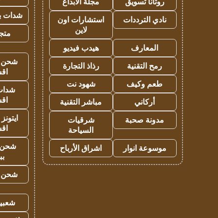
روتانا تسويق
مجلة الابداع
شدات بب
نادي الترددات
استشارات اون
لاين
متجر 
المعارف
هيدب فيديو
شحن يل
رمح التقنية
رذاذ التجارة
اق
طعم وكيف
شهود نت
شدات
اق
أركاني
مباشر التقنية
ايتونز
مدونة صحبة
شرقيات
اق
السياحة
شحن 
موسوعة انوار
اشراق الأرباح
بب
شحن يل
شعبية