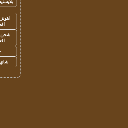
بلايستي
ايتونز
اق
شحن يل
اق
ح
شاي 