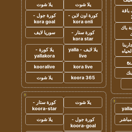
يلا شوت
يلا شوت
 باقة
كورة اون لاين -
كورة جول -
kora goal
kora onli
ة باك
كورة ستار -
سوريا لايف
ك
kora star
ربنا
يلا لايف - yalla
يلا كورة -
لحياه
yallakora
live
يع
kooralive
kora live
ينك
koora 365
يلا شوت
!
!
يلا شوت
كورة ستار -
koora-star
yall
مباشر
كورة جول -
يلا شوت
koora-goal