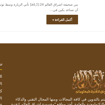
من صحيفة اشراق العالم 24:[ad_1
أن تساعد بكين في…
أكمل القراءة »
رو
ال
ال
كم
ال
 بالتدوين في كافة المجالات ومنها المجال التقني والذكاء
والتكنولوجية والعامة. أحد مواقع "مؤسسة اشراق العالم لتقنية