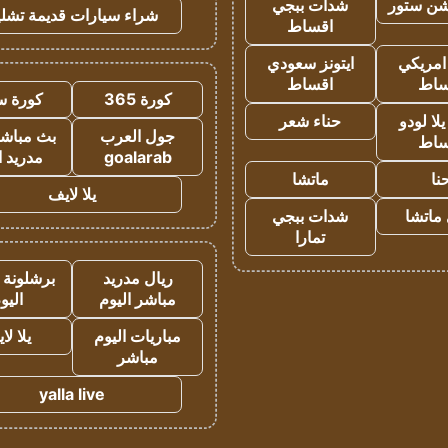
شن ستور
شدات ببجي
شراء سيارات قديمة تشلي
اقساط
 امريكي
ايتونز سعودي
ساط
اقساط
كورة 365
كورة س
ا لودو
حناء شعر
جول العرب
بث مباشر
ساط
goalarab
مدريد ا
نا
ماتشا
يلا لايف
ماتشا
شدات ببجي
تمارا
ريال مدريد
برشلونة 
مباشر اليوم
اليو
مباريات اليوم
يلا لا
مباشر
yalla live