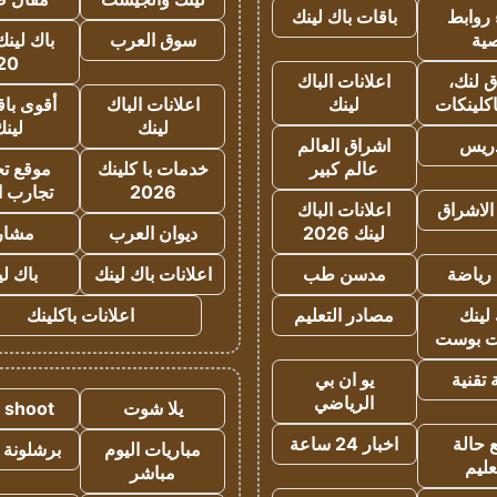
روابط
باقات باك لينك
ية
سوق العرب
باك لينك
20
 لنك،
اعلانات الباك
كلينكات
لينك
اعلانات الباك
أقوى باق
لينك
لين
دريس
اشراق العالم
عالم كبير
خدمات با كلينك
موقع تجا
2026
تجارب ا
الاشراق
اعلانات الباك
لينك 2026
ديوان العرب
مشار
رياضة
مدسن طب
اعلانات باك لينك
باك ل
لينك
مصادر التعليم
اعلانات باكلينك
 بوست
تقنية
يو ان بي
الرياضي
يلا شوت
a shoot
 حالة
اخبار 24 ساعة
مباريات اليوم
برشلونة 
عليم
مباشر