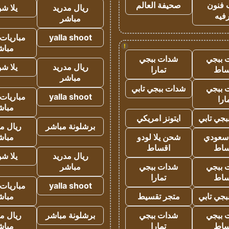
 فنون
صحيفة العالم
ريال مدريد
يلا ش
فيه
مباشر
yalla shoot
مباريات 
!
مباش
 ببجي
شدات ببجي
ريال مدريد
يلا ش
ساط
تمارا
مباشر
 ببجي
شدات ببجي تابي
yalla shoot
مباريات 
ارا
مباش
جي تابي
ايتونز امريكي
برشلونة مباشر
ريال م
 سعودي
شحن يلا لودو
مباش
ساط
اقساط
ريال مدريد
يلا ش
 ببجي
شدات ببجي
مباشر
ساط
تمارا
yalla shoot
مباريات 
جي تابي
متجر تقسيط
مباش
 ببجي
شدات ببجي
برشلونة مباشر
ريال م
ساط
تمارا
مباش