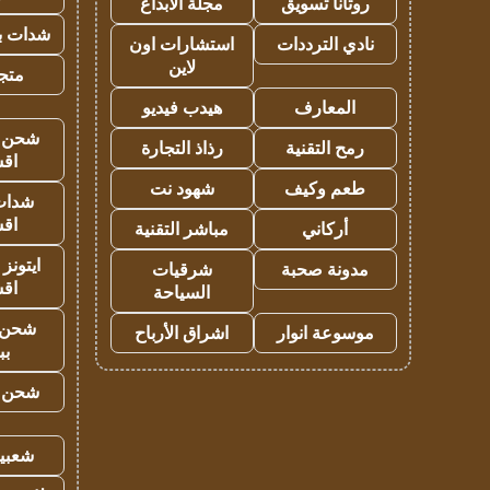
روتانا تسويق
مجلة الابداع
شدات بب
نادي الترددات
استشارات اون
لاين
متجر 
المعارف
هيدب فيديو
شحن يل
رمح التقنية
رذاذ التجارة
اق
طعم وكيف
شهود نت
شدات
اق
أركاني
مباشر التقنية
ايتونز
مدونة صحبة
شرقيات
اق
السياحة
شحن 
موسوعة انوار
اشراق الأرباح
بب
شحن يل
شعبية