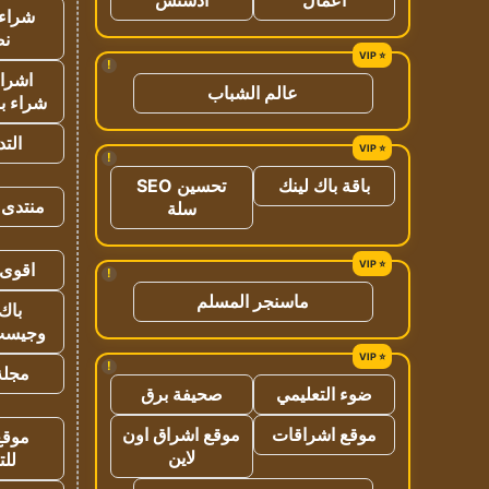
شراء 
نص
!
اشراق
عالم الشباب
شراء با
الت
!
باقة باك لينك
تحسين SEO
منتدى 
سلة
اقوى 
!
ماسنجر المسلم
باك 
وجيست
!
مجلة 
ضوء التعليمي
صحيفة برق
موقع اشراقات
موقع اشراق اون
موقع
لاين
للت