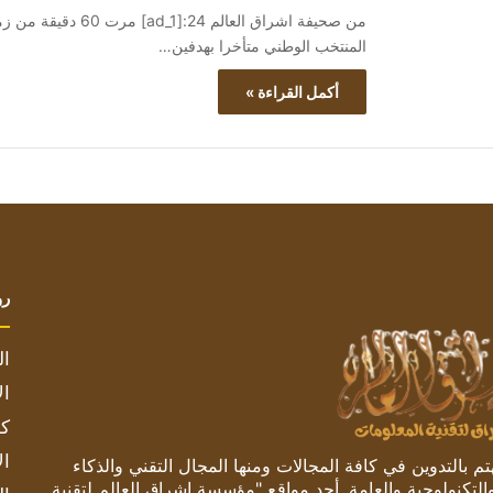
من صحيفة اشراق العا
المنتخب الوطني متأخرا بهدفين…
أكمل القراءة »
رو
ال
ال
كم
ال
 بالتدوين في كافة المجالات ومنها المجال التقني والذكاء
والتكنولوجية والعامة. أحد مواقع "مؤسسة اشراق العالم لتقنية