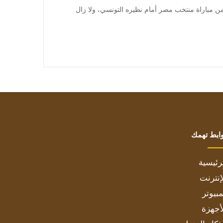
لم 24:[ad_1] مرت 60 دقيقة من زمن مباراة منتخب مصر أمام نظيره التونسي، ولا زال
ابط تهمك
رئيسية
إنترنت
بيوتر
أجهزة