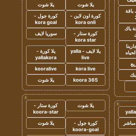
يلا شوت
يلا شوت
 باقة
كورة اون لاين -
كورة جول -
kora goal
kora onli
ة باك
كورة ستار -
سوريا لايف
ك
kora star
ربنا
يلا لايف - yalla
يلا كورة -
لحياه
yallakora
live
يع
kooralive
kora live
ينك
koora 365
يلا شوت
!
!
يلا شوت
كورة ستار -
koora-star
yall
مباشر
كورة جول -
يلا شوت
koora-goal