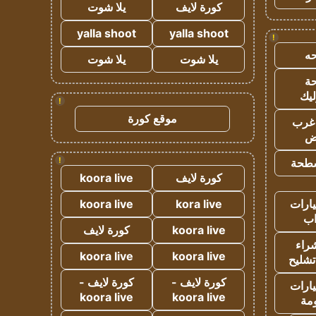
كورة لايف
يلا شوت
yalla shoot
yalla shoot
!
ه
يلا شوت
يلا شوت
ة
ليك
!
موقع كورة
غرب
اض
!
طحة
كورة لايف
koora live
ارات
kora live
koora live
ب
koora live
كورة لايف
راء
koora live
koora live
تشليح
كورة لايف -
كورة لايف -
ارات
koora live
koora live
مة