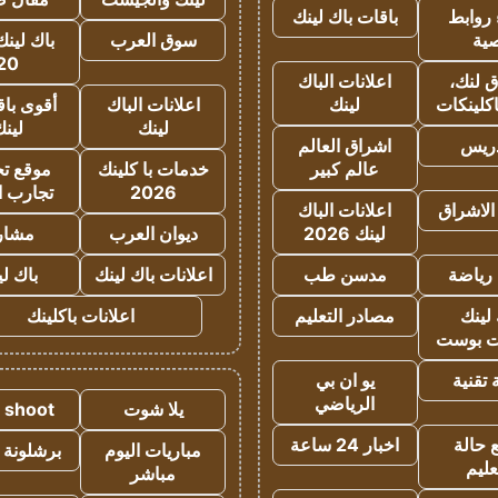
روابط
باقات باك لينك
ية
سوق العرب
باك لينك
20
 لنك،
اعلانات الباك
كلينكات
لينك
اعلانات الباك
أقوى باق
لينك
لين
دريس
اشراق العالم
عالم كبير
خدمات با كلينك
موقع تجا
2026
تجارب ا
الاشراق
اعلانات الباك
لينك 2026
ديوان العرب
مشار
رياضة
مدسن طب
اعلانات باك لينك
باك ل
لينك
مصادر التعليم
اعلانات باكلينك
 بوست
تقنية
يو ان بي
الرياضي
يلا شوت
a shoot
 حالة
اخبار 24 ساعة
مباريات اليوم
برشلونة 
عليم
مباشر