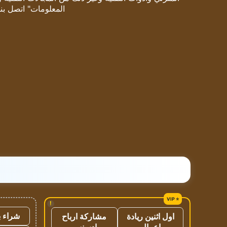
المعلومات" اتصل بنا
!
شراء ب
اول اثنين ريادة
مشاركة ارباح
اعمال
ادسنس