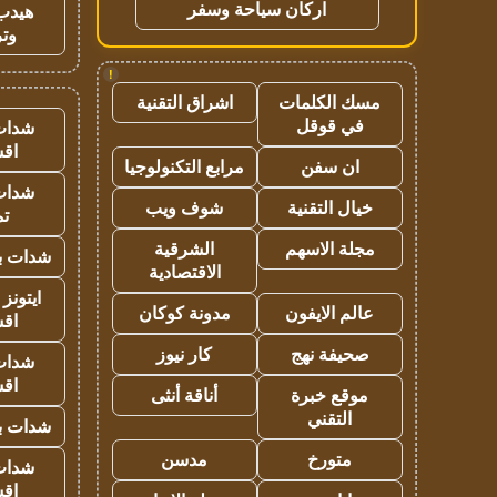
اركان سياحة وسفر
هيدب
وتر
!
مسك الكلمات
اشراق التقنية
في قوقل
شدات
اق
ان سفن
مرابع التكنولوجيا
شدات
خيال التقنية
شوف ويب
تم
مجلة الاسهم
الشرقية
شدات بب
الاقتصادية
ايتونز
عالم الايفون
مدونة كوكان
اق
صحيفة نهج
كار نيوز
شدات
اق
موقع خبرة
أناقة أنثى
التقني
شدات بب
متورخ
مدسن
شدات
اق