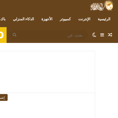
الرئيسية
الإنترنت
كمبيوتر
الأجهزة
الذكاء المنزلي
باك 
0
مقال عشوائي
إضافة عمود جانبي
الوضع المظلم
بحث
عن
إشر