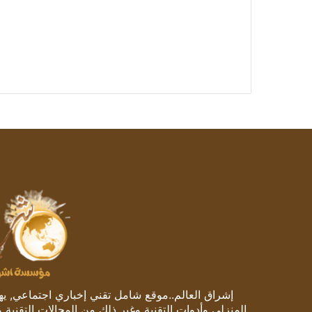
إشراق العالم..موقع شامل تقني إخباري اجتماعي, يهتم
المنزلي وأدوات التقنية وغير ذلك من المجالات التقنية 