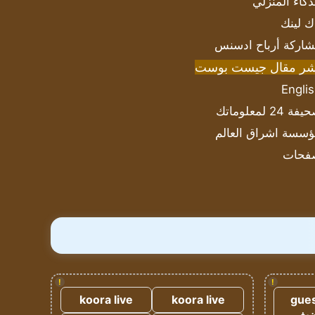
ذكاء المنزلي
ك لينك
اركة أرباح ادسنس
شر مقال جيست بوست
Engli
ة 24 لمعلوماتك
سسة اشراق العالم
فحات
!
!
koora live
koora live
gues
ضيف