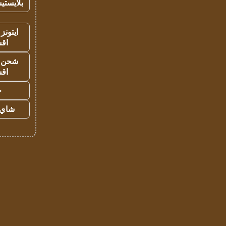
بلايستي
ايتونز
اق
شحن يل
اق
ح
شاي 