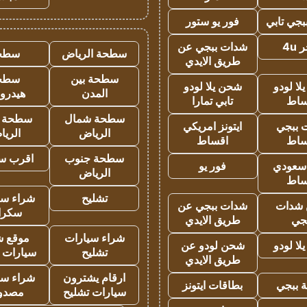
جي تابي
فور يو ستور
4u
شدات ببجي عن
سطحة الرياض
سطح
طريق الايدي
سطحة بين
سطح
ا لودو
شحن يلا لودو
المدن
هيدرو
ساط
تابي تمارا
سطحة شمال
سطحة 
 ببجي
ايتونز امريكي
الرياض
الري
ساط
اقساط
سطحة جنوب
اقرب س
 سعودي
فور يو
الرياض
ساط
تشليح
شراء سي
شدات
شدات ببجي عن
سكرا
جي
طريق الايدي
شراء سيارات
موقع ش
ا لودو
شحن لودو عن
تشليح
سيارات 
طريق الايدي
ارقام يشترون
شراء سي
 ببجي
بطاقات ايتونز
سيارات تشليح
مصدو