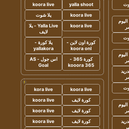
وت
yalla shoot
koora live
koora live
يلا شوت
اليوم
koora live
Yalla Live - يلا
ر
لايف
وت
كورة اون لاين -
يلا كورة -
yallakora
koora onl
اليوم
كورة 365 -
اس جول - AS
ر
Goal
kooora 365
دريد
ر
!
وت
kora live
koora live
كورة لايف
koora live
اليوم
ر
كورة لايف
koora live
دريد
كورة لايف
koora live
ر