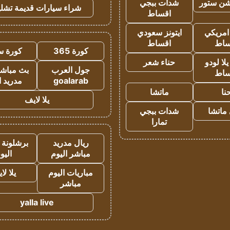
شن ستور
شدات ببجي
شراء سيارات قديمة تشلي
اقساط
 امريكي
ايتونز سعودي
ساط
اقساط
كورة 365
كورة س
ا لودو
حناء شعر
جول العرب
بث مباشر
ساط
goalarab
مدريد ا
نا
ماتشا
يلا لايف
ماتشا
شدات ببجي
تمارا
ريال مدريد
برشلونة 
مباشر اليوم
اليو
مباريات اليوم
يلا لا
مباشر
yalla live