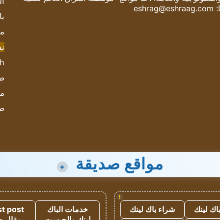
ال
:
eshrag@eshraag.com
با
مش
ن
sh
صحيف
مؤ
ص
مواقع صديقة
+
!
اك لينك
شراء باك لينك
خدمات الباك
t post
لينك والجيست
مقال 