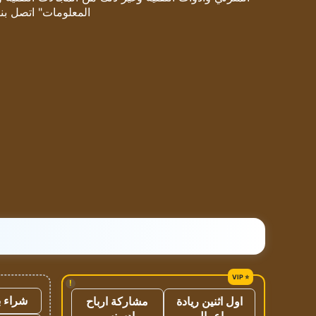
المعلومات" اتصل بنا
!
شراء ب
اول اثنين ريادة
مشاركة ارباح
اعمال
ادسنس