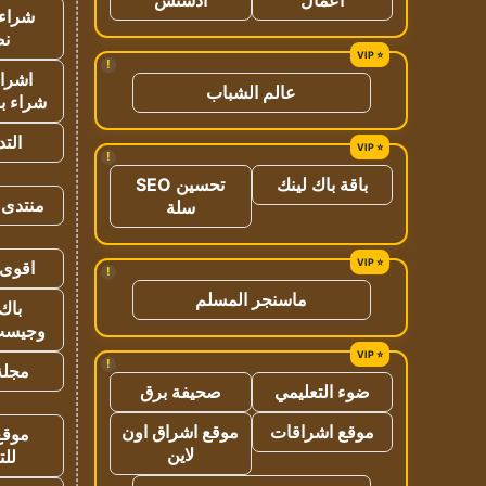
شراء 
نص
!
اشراق
عالم الشباب
شراء با
الت
!
باقة باك لينك
تحسين SEO
منتدى 
سلة
اقوى 
!
ماسنجر المسلم
باك 
وجيست
!
مجلة 
ضوء التعليمي
صحيفة برق
موقع اشراقات
موقع اشراق اون
موقع
لاين
للت