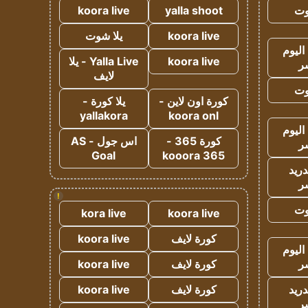
وت
yalla shoot
koora live
koora live
يلا شوت
اليوم
koora live
Yalla Live - يلا
ر
لايف
وت
كورة اون لاين -
يلا كورة -
yallakora
koora onl
اليوم
كورة 365 -
اس جول - AS
ر
Goal
kooora 365
دريد
ر
!
وت
kora live
koora live
كورة لايف
koora live
اليوم
ر
كورة لايف
koora live
دريد
كورة لايف
koora live
ر