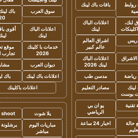
روابط
باقات باك لينك
ية
سوق العرب
باك لينك
20
 لنك،
اعلانات الباك
كلينكات
لينك
اعلانات الباك
أقوى باق
لينك
لين
دريس
اشراق العالم
عالم كبير
خدمات با كلينك
موقع تجا
2026
تجارب ا
الاشراق
اعلانات الباك
لينك 2026
ديوان العرب
مشار
رياضة
مدسن طب
اعلانات باك لينك
باك ل
لينك
مصادر التعليم
اعلانات باكلينك
 بوست
تقنية
يو ان بي
الرياضي
يلا شوت
a shoot
 حالة
اخبار 24 ساعة
مباريات اليوم
برشلونة 
عليم
مباشر