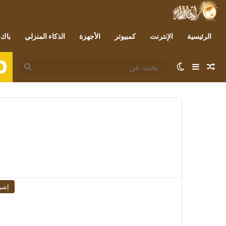
الرئيسية
الإنترنت
كمبيوتر
الأجهزة
الذكاء المنزلي
باك 
0
مقال عشوائي
إضافة عمود جانبي
الوضع المظلم
بحث
عن
إشر