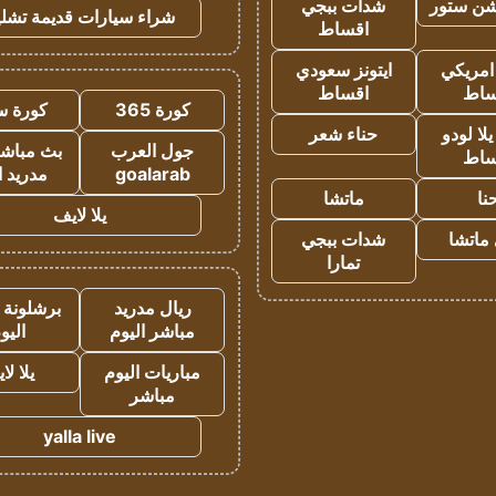
شن ستور
شدات ببجي
شراء سيارات قديمة تشلي
اقساط
 امريكي
ايتونز سعودي
ساط
اقساط
كورة 365
كورة س
ا لودو
حناء شعر
جول العرب
بث مباشر
ساط
goalarab
مدريد ا
نا
ماتشا
يلا لايف
ماتشا
شدات ببجي
تمارا
ريال مدريد
برشلونة 
مباشر اليوم
اليو
مباريات اليوم
يلا لا
مباشر
yalla live