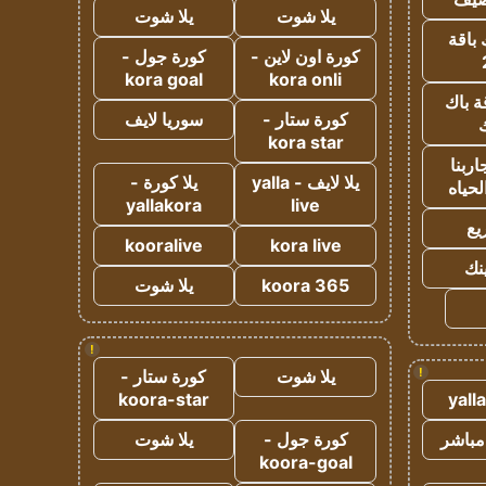
يلا شوت
يلا شوت
 باقة
كورة اون لاين -
كورة جول -
kora goal
kora onli
ة باك
كورة ستار -
سوريا لايف
ك
kora star
ربنا
يلا لايف - yalla
يلا كورة -
لحياه
yallakora
live
يع
kooralive
kora live
ينك
koora 365
يلا شوت
!
!
يلا شوت
كورة ستار -
koora-star
yall
مباشر
كورة جول -
يلا شوت
koora-goal