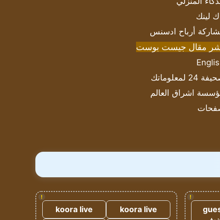
ذكاء المنزلي
ك لينك
اركة أرباح ادسنس
شر مقال جيست بوست
Engli
ة 24 لمعلوماتك
سسة اشراق العالم
فحات
!
!
koora live
koora live
gues
ضيف