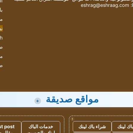
ال
:
eshrag@eshraag.com
با
مش
ن
sh
صحيف
مؤ
ص
مواقع صديقة
+
!
اك لينك
شراء باك لينك
خدمات الباك
t post
لينك والجيست
مقال 