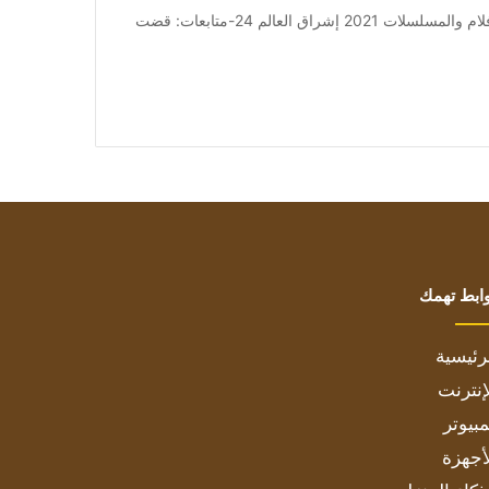
من صحيفة اشراق العالم 24:[ad_1] إعلان: شاهد أجمل الأفلام والمسلسلات 2021 إشراق العالم 24-متابعات: قضت
ابط تهمك
رئيسية
إنترنت
بيوتر
أجهزة