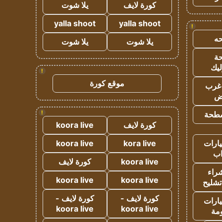
كورة لايف
يلا شوت
yalla shoot
yalla shoot
!
ه
يلا شوت
يلا شوت
ة
ليك
!
موقع كورة
غرب
اض
!
طحة
كورة لايف
koora live
ارات
kora live
koora live
ب
koora live
كورة لايف
راء
koora live
koora live
تشليح
كورة لايف -
كورة لايف -
ارات
koora live
koora live
مة