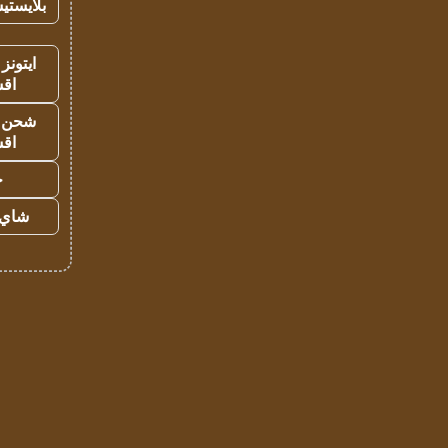
بلايستي
ايتونز
اق
شحن يل
اق
ح
شاي 