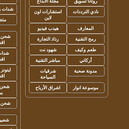
روتانا تسويق
مجلة الابداع
شدات بب
نادي الترددات
استشارات اون
لاين
متجر 
المعارف
هيدب فيديو
شحن يل
رمح التقنية
رذاذ التجارة
اق
طعم وكيف
شهود نت
شدات
اق
أركاني
مباشر التقنية
ايتونز
مدونة صحبة
شرقيات
اق
السياحة
شحن 
موسوعة انوار
اشراق الأرباح
بب
شحن يل
شعبية