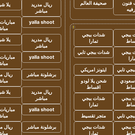
 فنون
صحيفة العالم
ريال مدريد
يلا ش
فيه
مباشر
yalla shoot
مباريات 
!
مباش
 ببجي
شدات ببجي
ريال مدريد
يلا ش
ساط
تمارا
مباشر
 ببجي
شدات ببجي تابي
yalla shoot
مباريات 
ارا
مباش
جي تابي
ايتونز امريكي
برشلونة مباشر
ريال م
 سعودي
شحن يلا لودو
مباش
ساط
اقساط
ريال مدريد
يلا ش
 ببجي
شدات ببجي
مباشر
ساط
تمارا
yalla shoot
مباريات 
جي تابي
متجر تقسيط
مباش
 ببجي
شدات ببجي
برشلونة مباشر
ريال م
ساط
تمارا
مباش