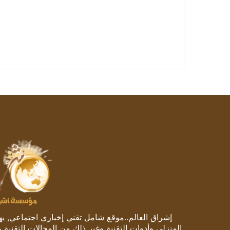
إشراق العالم..موقع شامل تقني إخباري اجتماعي, يهتم
المنزلي وأدوات التقنية وغير ذلك من المجالات التقنية 