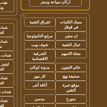
اركان سياحة وسفر
هيدب
وتر
!
مسك الكلمات
اشراق التقنية
في قوقل
شدات
اق
ان سفن
مرابع التكنولوجيا
شدات
خيال التقنية
شوف ويب
تم
مجلة الاسهم
الشرقية
شدات بب
الاقتصادية
ايتونز
عالم الايفون
مدونة كوكان
اق
صحيفة نهج
كار نيوز
شدات
اق
موقع خبرة
أناقة أنثى
التقني
شدات بب
متورخ
مدسن
شدات
اق