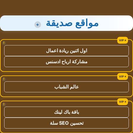
مواقع صديقة
+
!
اول اثنين ريادة اعمال
مشاركة ارباح ادسنس
!
عالم الشباب
!
باقة باك لينك
تحسين SEO سلة