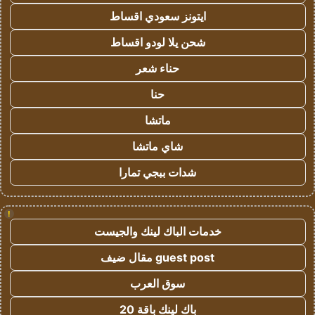
ايتونز سعودي اقساط
شحن يلا لودو اقساط
حناء شعر
حنا
ماتشا
شاي ماتشا
شدات ببجي تمارا
!
خدمات الباك لينك والجيست
guest post مقال ضيف
سوق العرب
باك لينك باقة 20