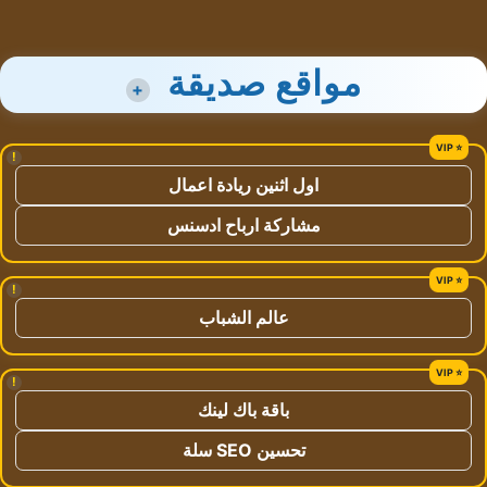
مواقع صديقة
+
!
اول اثنين ريادة اعمال
مشاركة ارباح ادسنس
!
عالم الشباب
!
باقة باك لينك
تحسين SEO سلة