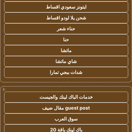
ايتونز سعودي اقساط
شحن يلا لودو اقساط
حناء شعر
حنا
ماتشا
شاي ماتشا
شدات ببجي تمارا
!
خدمات الباك لينك والجيست
guest post مقال ضيف
سوق العرب
باك لينك باقة 20