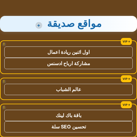
مواقع صديقة
+
!
اول اثنين ريادة اعمال
مشاركة ارباح ادسنس
!
عالم الشباب
!
باقة باك لينك
تحسين SEO سلة