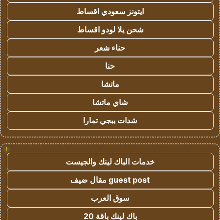
ايتونز سعودي اقساط
شحن يلا لودو اقساط
حناء شعر
حنا
ماتشا
شاي ماتشا
شدات ببجي تمارا
!
خدمات الباك لينك والجيست
guest post مقال ضيف
سوق العرب
باك لينك باقة 20