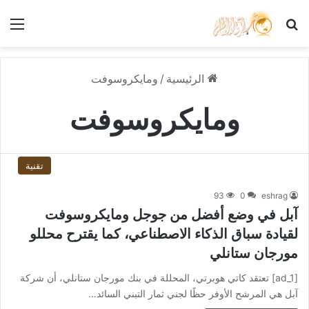
بحث عن
الق
الرئيسية
/
ومايكروسوفت
ومايكروسوفت
تقنية
93
0
eshrag
آبل في وضع أفضل من جوجل ومايكروسوفت
لقيادة سباق الذكاء الاصطناعي، كما يقترح محللو
مورجان ستانلي
[ad_1] تعتقد كاتي هوبرتي، المحللة في بنك مورجان ستانلي، أن شركة
آبل هي المرشح الأوفر حظًا لجني ثمار التبني السائد…