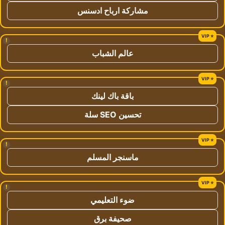
مشاركة ارباح ادسنس
!
عالم الشباب
!
باقة باك لينك
تحسين SEO سلة
!
ماسنجر المسلم
!
ضوء التعليمي
صحيفة برق