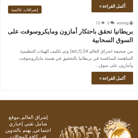
أكمل القراءة »
إشراقات عالمية
72
0
eshrag
بريطانيا تحقق باحتكار أمازون ومايكروسوفت على
السوق السحابية
من صحيفة اشراق العالم 24:[ad_1] وتم تكليف الهيئات التنظيمية
المناهضة للمنافسة في بريطانيا بالتحقيق في هيمنة مايكروسوفت
وأمازون على سوق…
أكمل القراءة »
إشراق العالم..موقع
شامل تقني إخباري
اجتماعي, يهتم بالتدوين
في كافة المجالات