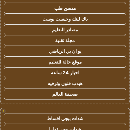
مدسن طب
باك لينك وجيست بوست
مصادر التعليم
مجلة تقنية
يو ان بي الرياضي
موقع حالة للتعليم
اخبار 24 ساعة
هيدب فنون وترفيه
صحيفة العالم
!
شدات ببجي اقساط
شدات ببجي تمارا