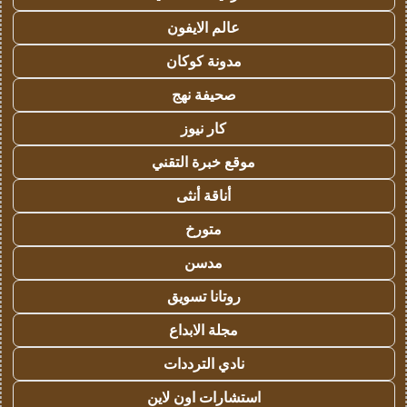
عالم الايفون
مدونة كوكان
صحيفة نهج
كار نيوز
موقع خبرة التقني
أناقة أنثى
متورخ
مدسن
روتانا تسويق
مجلة الابداع
نادي الترددات
استشارات اون لاين