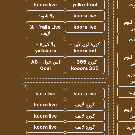
وت
yalla shoot
koora live
koora live
يلا شوت
اليوم
koora live
Yalla Live - يلا
ر
لايف
وت
كورة اون لاين -
يلا كورة -
yallakora
koora onl
اليوم
كورة 365 -
اس جول - AS
ر
Goal
kooora 365
دريد
ر
!
وت
kora live
koora live
كورة لايف
koora live
اليوم
ر
كورة لايف
koora live
دريد
كورة لايف
koora live
ر