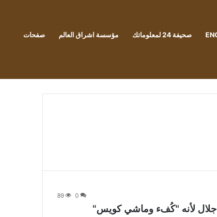
EN
صحيفة 24 لمعلوماتك
مؤسسة اشراق العالم
صفحات
89
0
ب جلال لأنه "كُفء وماشي كويس"