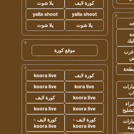
كورة لايف
يلا شوت
yalla shoot
yalla shoot
!
ه
يلا شوت
يلا شوت
ة
ليك
!
موقع كورة
غرب
اض
!
طحة
كورة لايف
koora live
ارات
kora live
koora live
ب
koora live
كورة لايف
راء
koora live
koora live
تشليح
كورة لايف -
كورة لايف -
ارات
koora live
koora live
مة