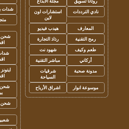
روتانا تسويق
مجلة الابداع
شدات بب
نادي الترددات
استشارات اون
لاين
متجر 
المعارف
هيدب فيديو
شحن يل
رمح التقنية
رذاذ التجارة
اق
طعم وكيف
شهود نت
شدات
اق
أركاني
مباشر التقنية
ايتونز
مدونة صحبة
شرقيات
اق
السياحة
شحن 
موسوعة انوار
اشراق الأرباح
بب
شحن يل
شعبية