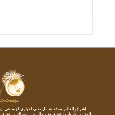
إشراق العالم..موقع شامل تقني إخباري اجتماعي, يهتم
المنزلي وأدوات التقنية وغير ذلك من المجالات التقنية 