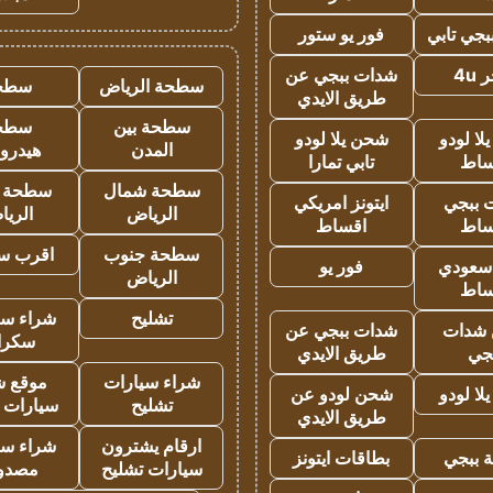
جي تابي
فور يو ستور
4u
شدات ببجي عن
سطحة الرياض
سطح
طريق الايدي
سطحة بين
سطح
ا لودو
شحن يلا لودو
المدن
هيدرو
ساط
تابي تمارا
سطحة شمال
سطحة 
 ببجي
ايتونز امريكي
الرياض
الري
ساط
اقساط
سطحة جنوب
اقرب س
 سعودي
فور يو
الرياض
ساط
تشليح
شراء سي
شدات
شدات ببجي عن
سكرا
جي
طريق الايدي
شراء سيارات
موقع ش
ا لودو
شحن لودو عن
تشليح
سيارات 
طريق الايدي
ارقام يشترون
شراء سي
 ببجي
بطاقات ايتونز
سيارات تشليح
مصدو