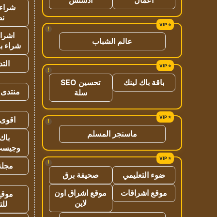
شراء 
نص
!
اشراق
عالم الشباب
شراء با
الت
!
باقة باك لينك
تحسين SEO
منتدى 
سلة
اقوى 
!
ماسنجر المسلم
باك 
وجيست
!
مجلة 
ضوء التعليمي
صحيفة برق
موقع اشراقات
موقع اشراق اون
موقع
لاين
للت