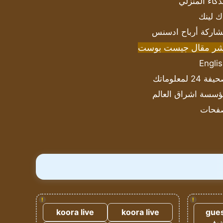
ذكاء المنزلي
ك لينك
اركة أرباح ادسنس
شر مقال جيست بوست
Engli
ة 24 لمعلوماتك
سسة اشراق العالم
فحات
!
!
koora live
koora live
gues
ضيف