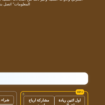
المعلومات" اتصل بنا
!
شراء ب
اول اثنين ريادة
مشاركة ارباح
اعمال
ادسنس