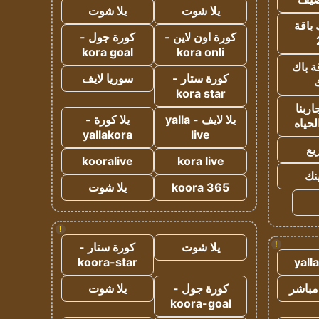
يلا شوت
يلا شوت
 باقة
كورة اون لاين -
كورة جول -
kora goal
kora onli
ة باك
كورة ستار -
سوريا لايف
ك
kora star
ربنا
يلا لايف - yalla
يلا كورة -
لحياه
yallakora
live
يع
kooralive
kora live
ينك
koora 365
يلا شوت
!
!
يلا شوت
كورة ستار -
koora-star
yall
مباشر
كورة جول -
يلا شوت
koora-goal