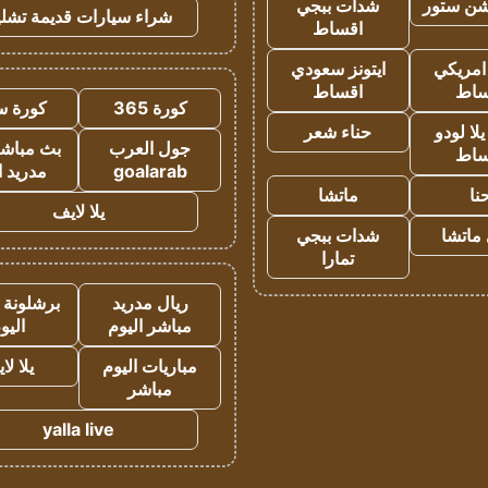
شن ستور
شدات ببجي
شراء سيارات قديمة تشلي
اقساط
 امريكي
ايتونز سعودي
ساط
اقساط
كورة 365
كورة س
ا لودو
حناء شعر
جول العرب
بث مباشر
ساط
goalarab
مدريد ا
نا
ماتشا
يلا لايف
ماتشا
شدات ببجي
تمارا
ريال مدريد
برشلونة 
مباشر اليوم
اليو
مباريات اليوم
يلا لا
مباشر
yalla live