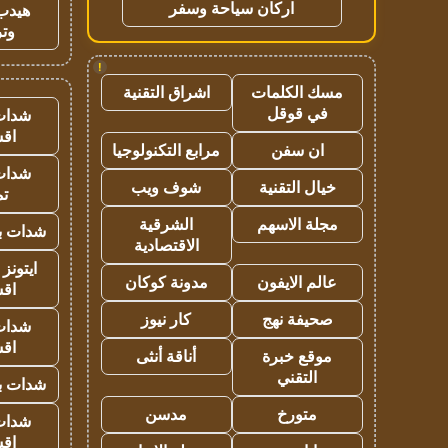
اركان سياحة وسفر
هيدب
وتر
!
مسك الكلمات
اشراق التقنية
في قوقل
شدات
اق
ان سفن
مرابع التكنولوجيا
شدات
خيال التقنية
شوف ويب
تم
مجلة الاسهم
الشرقية
شدات بب
الاقتصادية
ايتونز
عالم الايفون
مدونة كوكان
اق
صحيفة نهج
كار نيوز
شدات
اق
موقع خبرة
أناقة أنثى
التقني
شدات بب
متورخ
مدسن
شدات
اق