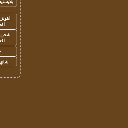
بلايستي
ايتونز
اق
شحن يل
اق
ح
شاي 