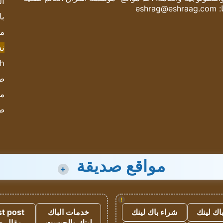
ال
:
eshrag@eshraag.com
با
مش
ن
sh
صحيف
مؤ
ص
مواقع صديقة
+
!
اك لينك
شراء باك لينك
خدمات الباك
t post
لينك والجيست
مقال 