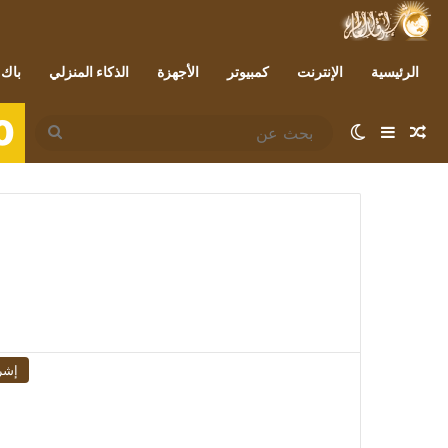
الرئيسية
الإنترنت
كمبيوتر
الأجهزة
الذكاء المنزلي
باك 
0
مقال عشوائي
إضافة عمود جانبي
الوضع المظلم
بحث
عن
إشر