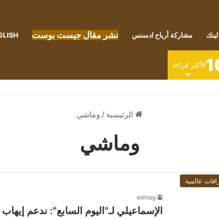
نشر مقال جيست بوست
لينك
مشاركة أرباح ادسنس
GLISH
1
الأكثر قراءة
الرئيسية
/
وماشي
وماشي
اقات عالمية
eshrag
الإسماعيلي لـ"اليوم السابع": ندعم إيها