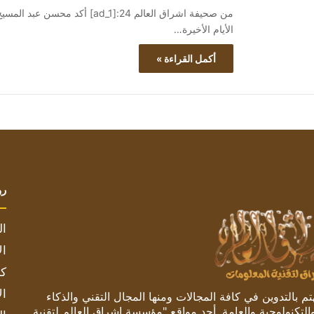
من صحيفة اشراق العالم 24:[d_1
الأيام الأخيرة…
أكمل القراءة »
رو
ال
ال
كم
ال
 بالتدوين في كافة المجالات ومنها المجال التقني والذكاء
والتكنولوجية والعامة. أحد مواقع "مؤسسة اشراق العالم لتقنية