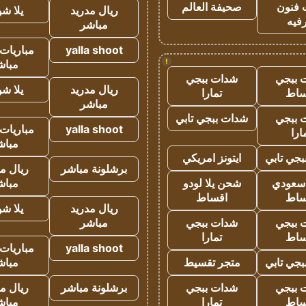
 فنون
صحيفة العالم
ريال مدريد
يلا ش
فيه
مباشر
yalla shoot
مباريات 
!
مباش
 ببجي
شدات ببجي
ريال مدريد
يلا ش
ساط
تمارا
مباشر
 ببجي
شدات ببجي تابي
yalla shoot
مباريات 
ارا
مباش
جي تابي
ايتونز امريكي
برشلونة مباشر
ريال م
 سعودي
شحن يلا لودو
مباش
ساط
اقساط
ريال مدريد
يلا ش
 ببجي
شدات ببجي
مباشر
ساط
تمارا
yalla shoot
مباريات 
جي تابي
متجر تقسيط
مباش
 ببجي
شدات ببجي
برشلونة مباشر
ريال م
ساط
تمارا
مباش