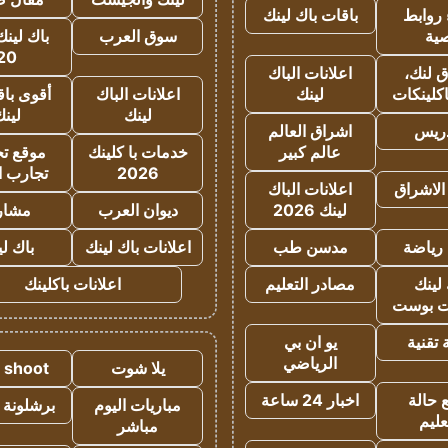
روابط
باقات باك لينك
ية
سوق العرب
باك لينك
20
 لنك،
اعلانات الباك
كلينكات
لينك
اعلانات الباك
أقوى باق
لينك
لين
دريس
اشراق العالم
عالم كبير
خدمات با كلينك
موقع تجا
2026
تجارب ا
الاشراق
اعلانات الباك
لينك 2026
ديوان العرب
مشار
رياضة
مدسن طب
اعلانات باك لينك
باك ل
لينك
مصادر التعليم
اعلانات باكلينك
 بوست
تقنية
يو ان بي
الرياضي
يلا شوت
a shoot
 حالة
اخبار 24 ساعة
مباريات اليوم
برشلونة 
عليم
مباشر