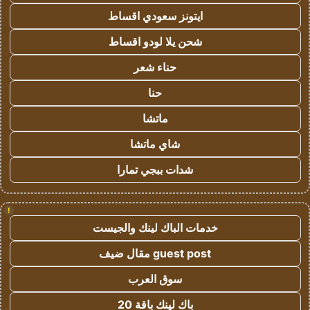
ايتونز سعودي اقساط
شحن يلا لودو اقساط
حناء شعر
حنا
ماتشا
شاي ماتشا
شدات ببجي تمارا
!
خدمات الباك لينك والجيست
guest post مقال ضيف
سوق العرب
باك لينك باقة 20