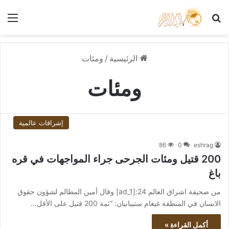
بحث عن
الق
الرئيسية
/
ومئات
ومئات
إشراقات عالمية
86
0
eshrag
200 قتيل ومئات الجرحى جراء المواجهات في قره
باغ
من صحيفة اشراق العالم 24:[ad_1] وقال أمين المظالم لشؤون حقوق
الانسان في المنطقة غيغام ستيبانيان: “ثمة 200 قتيل على الأقل…
أكمل القراءة »