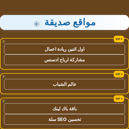
مواقع صديقة
+
!
اول اثنين ريادة اعمال
مشاركة ارباح ادسنس
!
عالم الشباب
!
باقة باك لينك
تحسين SEO سلة