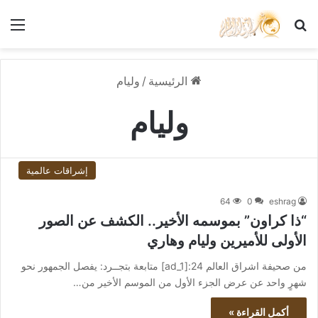
بحث عن
الق
الرئيسية
/
وليام
وليام
إشراقات عالمية
64
0
eshrag
“ذا كراون” بموسمه الأخير.. الكشف عن الصور
الأولى للأميرين وليام وهاري
من صحيفة اشراق العالم 24:[ad_1] متابعة بتجــرد: يفصل الجمهور نحو
شهرٍ واحد عن عرض الجزء الأول من الموسم الأخير من…
أكمل القراءة »