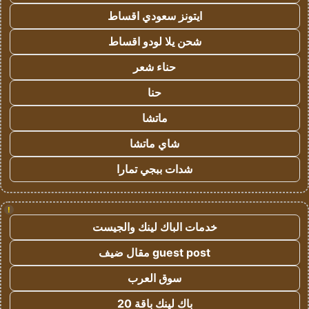
ايتونز سعودي اقساط
شحن يلا لودو اقساط
حناء شعر
حنا
ماتشا
شاي ماتشا
شدات ببجي تمارا
!
خدمات الباك لينك والجيست
guest post مقال ضيف
سوق العرب
باك لينك باقة 20