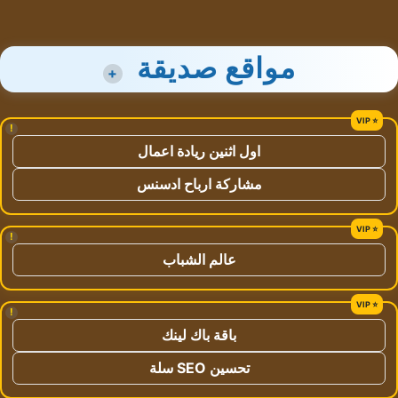
مواقع صديقة
+
!
اول اثنين ريادة اعمال
مشاركة ارباح ادسنس
!
عالم الشباب
!
باقة باك لينك
تحسين SEO سلة