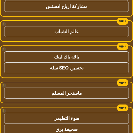
مشاركة ارباح ادسنس
!
عالم الشباب
!
باقة باك لينك
تحسين SEO سلة
!
ماسنجر المسلم
!
ضوء التعليمي
صحيفة برق