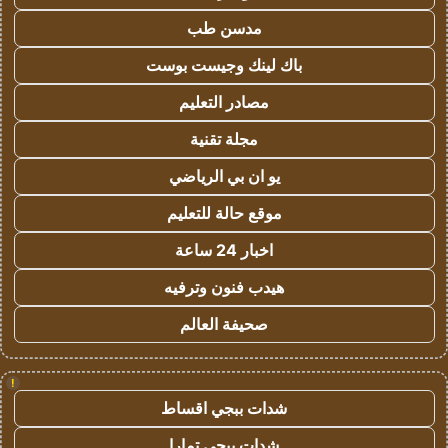
مدسن طب
باك لينك وجيست بوست
مصادر التعليم
مجلة تقنية
يو ان بي الرياضي
موقع حالة للتعليم
اخبار 24 ساعة
هيدب فنون وترفيه
صحيفة العالم
!
شدات ببجي اقساط
شدات ببجي تمارا