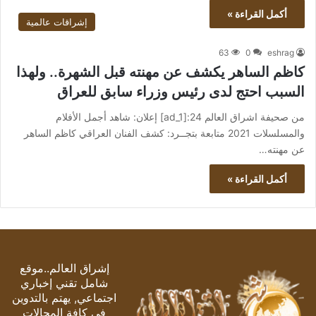
أكمل القراءة »
إشراقات عالمية
63
0
eshrag
كاظم الساهر يكشف عن مهنته قبل الشهرة.. ولهذا
السبب احتج لدى رئيس وزراء سابق للعراق
من صحيفة اشراق العالم 24:[ad_1] إعلان: شاهد أجمل الأفلام
والمسلسلات 2021 متابعة بتجــرد: كشف الفنان العراقي كاظم الساهر
عن مهنته…
أكمل القراءة »
إشراق العالم..موقع
شامل تقني إخباري
اجتماعي, يهتم بالتدوين
في كافة المجالات