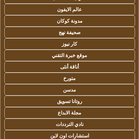
عالم الايفون
مدونة كوكان
صحيفة نهج
كار نيوز
موقع خبرة التقني
أناقة أنثى
متورخ
مدسن
روتانا تسويق
مجلة الابداع
نادي الترددات
استشارات اون لاين