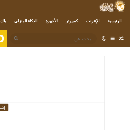
الرئيسية
الإنترنت
كمبيوتر
الأجهزة
الذكاء المنزلي
باك 
0
مقال عشوائي
إضافة عمود جانبي
الوضع المظلم
بحث
عن
إشر