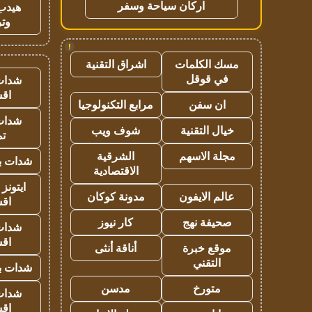
اركان سياحة وسفر
هيدب
وتر
!
مسك الكلمات
اشراق التقنية
في قوقل
شدات
اق
ان سفن
مرابع التكنولوجيا
شدات
خيال التقنية
شوف ويب
تم
مجلة الاسهم
الشرقية
شدات بب
الاقتصادية
ايتونز
عالم الايفون
مدونة كوكان
اق
صحيفة نهج
كار نيوز
شدات
اق
موقع خبرة
أناقة أنثى
التقني
شدات بب
متورخ
مدسن
شدات
اق