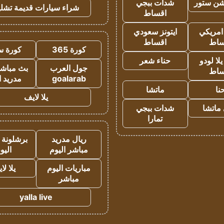
شن ستور
شدات ببجي
شراء سيارات قديمة تشلي
اقساط
 امريكي
ايتونز سعودي
ساط
اقساط
كورة 365
كورة س
ا لودو
حناء شعر
جول العرب
بث مباشر
ساط
goalarab
مدريد ا
نا
ماتشا
يلا لايف
ماتشا
شدات ببجي
تمارا
ريال مدريد
برشلونة 
مباشر اليوم
اليو
مباريات اليوم
يلا لا
مباشر
yalla live