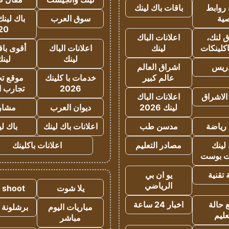
روابط
باقات باك لينك
ية
سوق العرب
باك لينك
20
 لنك،
اعلانات الباك
كلينكات
لينك
اعلانات الباك
أقوى باق
لينك
لين
دريس
اشراق العالم
عالم كبير
خدمات با كلينك
موقع تجا
2026
تجارب ا
الاشراق
اعلانات الباك
لينك 2026
ديوان العرب
مشار
رياضة
مدسن طب
اعلانات باك لينك
باك ل
لينك
مصادر التعليم
اعلانات باكلينك
 بوست
تقنية
يو ان بي
الرياضي
يلا شوت
a shoot
 حالة
اخبار 24 ساعة
مباريات اليوم
برشلونة 
عليم
مباشر