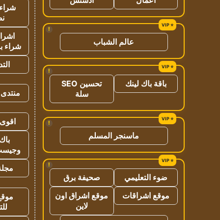
شراء 
نص
!
اشراق
عالم الشباب
شراء با
الت
!
باقة باك لينك
تحسين SEO
منتدى 
سلة
اقوى 
!
ماسنجر المسلم
باك 
وجيست
!
مجلة 
ضوء التعليمي
صحيفة برق
موقع اشراقات
موقع اشراق اون
موقع
لاين
للت