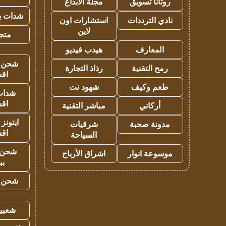
روتانا تسويق
مجلة الابداع
شدات بب
نادي الترددات
استشارات اون
لاين
متجر 
المعارف
هيدب فيديو
شحن يل
رمح التقنية
رذاذ التجارة
اق
طعم وكيف
شهود نت
شدات
اق
أركاني
مباشر التقنية
ايتونز
مدونة صحبة
شرقيات
اق
السياحة
شحن 
موسوعة انوار
اشراق الأرباح
بب
شحن يل
شعبية