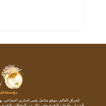
إشراق العالم..موقع شامل تقني إخباري اجتماعي, يهتم
المنزلي وأدوات التقنية وغير ذلك من المجالات التقنية 