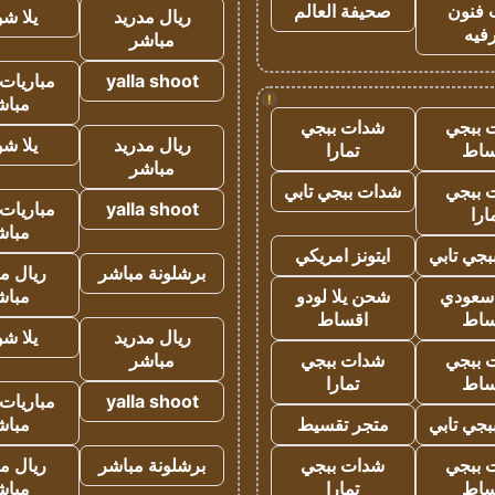
 فنون
صحيفة العالم
ريال مدريد
يلا ش
فيه
مباشر
yalla shoot
مباريات 
!
مباش
 ببجي
شدات ببجي
ريال مدريد
يلا ش
ساط
تمارا
مباشر
 ببجي
شدات ببجي تابي
yalla shoot
مباريات 
ارا
مباش
جي تابي
ايتونز امريكي
برشلونة مباشر
ريال م
 سعودي
شحن يلا لودو
مباش
ساط
اقساط
ريال مدريد
يلا ش
 ببجي
شدات ببجي
مباشر
ساط
تمارا
yalla shoot
مباريات 
جي تابي
متجر تقسيط
مباش
 ببجي
شدات ببجي
برشلونة مباشر
ريال م
ساط
تمارا
مباش