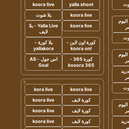
وت
yalla shoot
koora live
koora live
يلا شوت
اليوم
koora live
Yalla Live - يلا
ر
لايف
وت
كورة اون لاين -
يلا كورة -
yallakora
koora onl
اليوم
كورة 365 -
اس جول - AS
ر
Goal
kooora 365
دريد
ر
!
وت
kora live
koora live
كورة لايف
koora live
اليوم
ر
كورة لايف
koora live
دريد
كورة لايف
koora live
ر