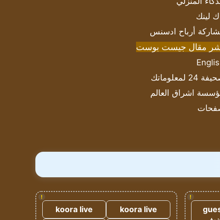
ذكاء المنزلي
ك لينك
اركة أرباح ادسنس
شر مقال جيست بوست
Engli
ة 24 لمعلوماتك
سسة اشراق العالم
فحات
!
!
koora live
koora live
gues
ضيف