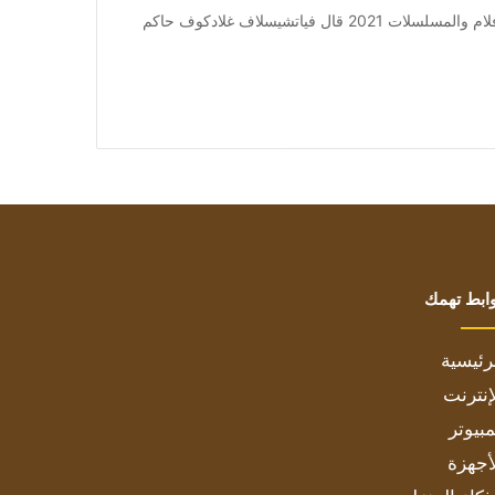
من صحيفة اشراق العالم 24:[ad_1] إعلان: شاهد أجمل الأفلام والمسلسلات 2021 قال فياتشيسلاف غلادكوف حاكم
ابط تهمك
رئيسية
إنترنت
بيوتر
أجهزة