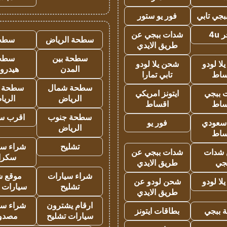
جي تابي
فور يو ستور
4u
شدات ببجي عن
سطحة الرياض
سطح
طريق الايدي
سطحة بين
سطح
ا لودو
شحن يلا لودو
المدن
هيدرو
ساط
تابي تمارا
سطحة شمال
سطحة 
 ببجي
ايتونز امريكي
الرياض
الري
ساط
اقساط
سطحة جنوب
اقرب س
 سعودي
فور يو
الرياض
ساط
تشليح
شراء سي
شدات
شدات ببجي عن
سكرا
جي
طريق الايدي
شراء سيارات
موقع ش
ا لودو
شحن لودو عن
تشليح
سيارات 
طريق الايدي
ارقام يشترون
شراء سي
 ببجي
بطاقات ايتونز
سيارات تشليح
مصدو