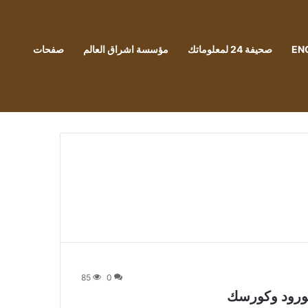
EN
صحيفة 24 لمعلوماتك
مؤسسة اشراق العالم
صفحات
85
0
غورود وكورسك