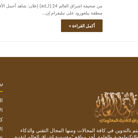
منطقة بيلغورود على تيليغرام إن…
أكمل القراءة »
رو
ال
ال
كم
ال
 بالتدوين في كافة المجالات ومنها المجال التقني والذكاء
والتكنولوجية والعامة. أحد مواقع "مؤسسة اشراق العالم لتقنية