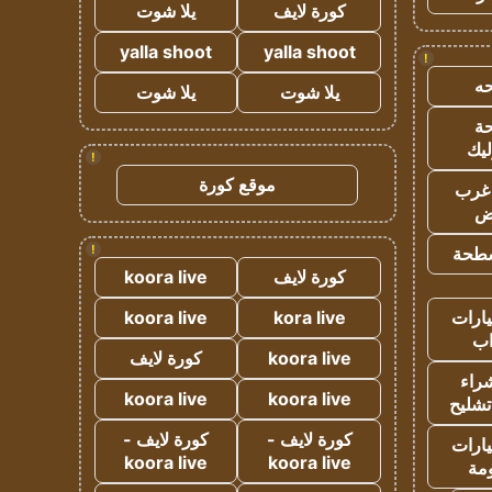
كورة لايف
يلا شوت
yalla shoot
yalla shoot
!
ه
يلا شوت
يلا شوت
ة
ليك
!
موقع كورة
غرب
اض
!
طحة
كورة لايف
koora live
ارات
kora live
koora live
ب
koora live
كورة لايف
راء
koora live
koora live
تشليح
كورة لايف -
كورة لايف -
ارات
koora live
koora live
مة