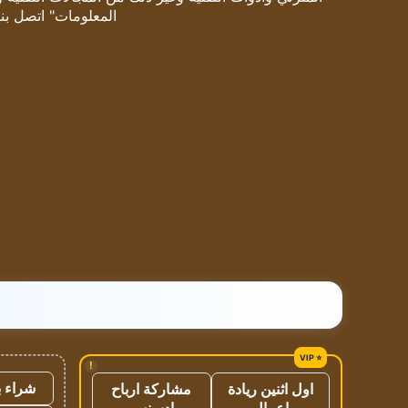
المعلومات" اتصل بنا
!
شراء ب
اول اثنين ريادة
مشاركة ارباح
اعمال
ادسنس