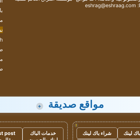
ال
:
eshrag@eshraag.com
با
مش
ن
sh
صحيف
مؤ
ص
مواقع صديقة
+
!
اك لينك
شراء باك لينك
خدمات الباك
t post
لينك والجيست
مقال 