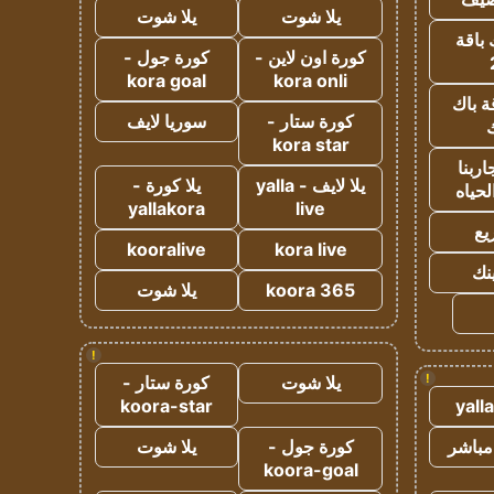
يلا شوت
يلا شوت
 باقة
كورة اون لاين -
كورة جول -
kora goal
kora onli
ة باك
كورة ستار -
سوريا لايف
ك
kora star
ربنا
يلا لايف - yalla
يلا كورة -
لحياه
yallakora
live
يع
kooralive
kora live
ينك
koora 365
يلا شوت
!
!
يلا شوت
كورة ستار -
koora-star
yall
مباشر
كورة جول -
يلا شوت
koora-goal