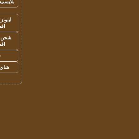
بلايستي
ايتونز
اق
شحن يل
اق
ح
شاي 