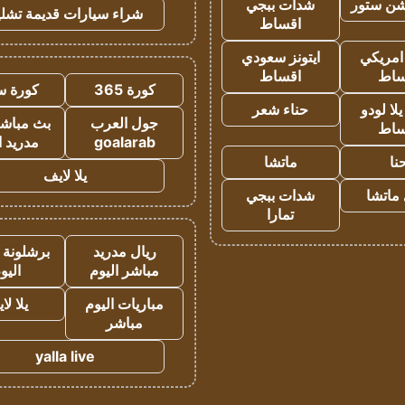
شن ستور
شدات ببجي
شراء سيارات قديمة تشلي
اقساط
 امريكي
ايتونز سعودي
ساط
اقساط
كورة 365
كورة س
ا لودو
حناء شعر
جول العرب
بث مباشر
ساط
goalarab
مدريد ا
نا
ماتشا
يلا لايف
ماتشا
شدات ببجي
تمارا
ريال مدريد
برشلونة 
مباشر اليوم
اليو
مباريات اليوم
يلا لا
مباشر
yalla live