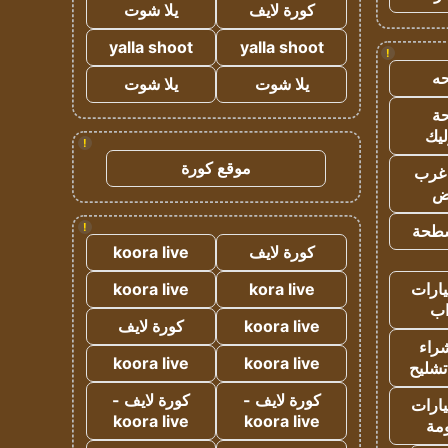
كورة لايف
يلا شوت
yalla shoot
yalla shoot
!
ه
يلا شوت
يلا شوت
ة
ليك
!
موقع كورة
غرب
اض
!
طحة
كورة لايف
koora live
ارات
kora live
koora live
ب
koora live
كورة لايف
راء
koora live
koora live
تشليح
كورة لايف -
كورة لايف -
ارات
koora live
koora live
مة