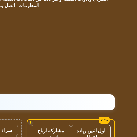
المعلومات" اتصل بنا
!
شراء ب
اول اثنين ريادة
مشاركة ارباح
اعمال
ادسنس