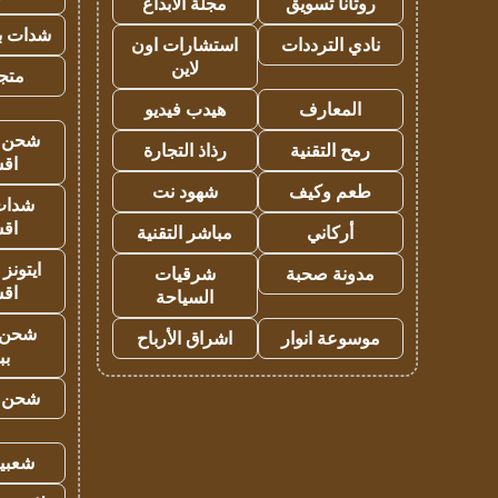
روتانا تسويق
مجلة الابداع
شدات بب
نادي الترددات
استشارات اون
لاين
متجر 
المعارف
هيدب فيديو
شحن يل
رمح التقنية
رذاذ التجارة
اق
طعم وكيف
شهود نت
شدات
اق
أركاني
مباشر التقنية
ايتونز
مدونة صحبة
شرقيات
اق
السياحة
شحن 
موسوعة انوار
اشراق الأرباح
بب
شحن يل
شعبية