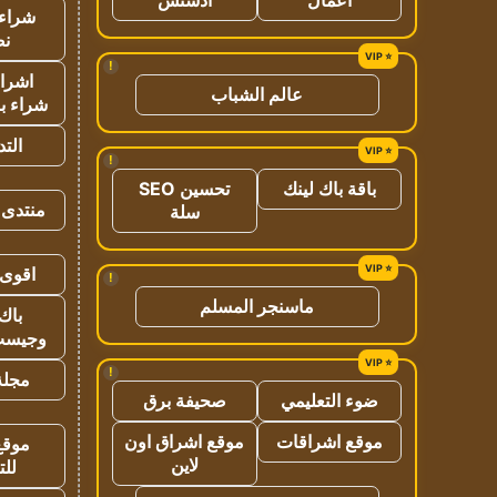
شراء 
نص
!
اشراق
عالم الشباب
شراء با
الت
!
باقة باك لينك
تحسين SEO
منتدى 
سلة
اقوى 
!
ماسنجر المسلم
باك 
وجيست
!
مجلة 
ضوء التعليمي
صحيفة برق
موقع اشراقات
موقع اشراق اون
موقع
لاين
للت