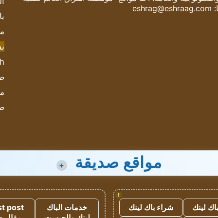
ال
:
eshrag@eshraag.com
با
مش
ن
sh
صحيف
مؤ
ص
مواقع صديقة
+
!
اك لينك
شراء باك لينك
خدمات الباك
t post
لينك والجيست
مقال 