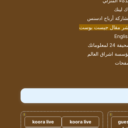
ذكاء المنزلي
ك لينك
اركة أرباح ادسنس
شر مقال جيست بوست
Engli
ة 24 لمعلوماتك
سسة اشراق العالم
فحات
!
!
koora live
koora live
gues
ضيف