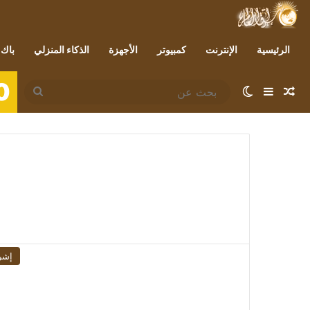
الرئيسية
الإنترنت
كمبيوتر
الأجهزة
الذكاء المنزلي
باك 
0
مقال عشوائي
إضافة عمود جانبي
الوضع المظلم
بحث
عن
إشر