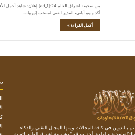
أكد وبيتو أباتي، المدير الفني لمنتخب إثيوبيا،…
أكمل القراءة »
رو
ال
ال
كم
ال
 بالتدوين في كافة المجالات ومنها المجال التقني والذكاء
والتكنولوجية والعامة. أحد مواقع "مؤسسة اشراق العالم لتقنية