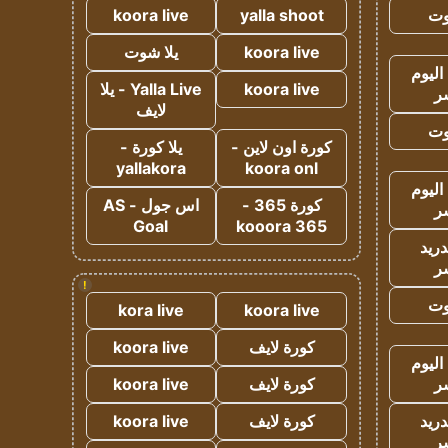
وت
yalla shoot
koora live
koora live
يلا شوت
اليوم
koora live
Yalla Live - يلا
ر
لايف
وت
كورة اون لاين -
يلا كورة -
yallakora
koora onl
اليوم
كورة 365 -
اس جول - AS
ر
Goal
kooora 365
دريد
ر
!
وت
kora live
koora live
كورة لايف
koora live
اليوم
ر
كورة لايف
koora live
دريد
كورة لايف
koora live
ر