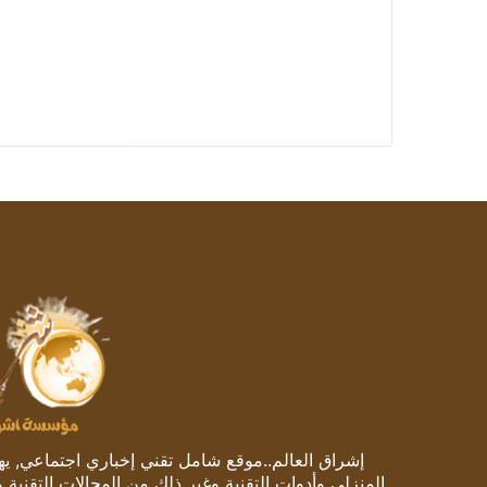
إشراق العالم..موقع شامل تقني إخباري اجتماعي, يهتم
المنزلي وأدوات التقنية وغير ذلك من المجالات التقنية 