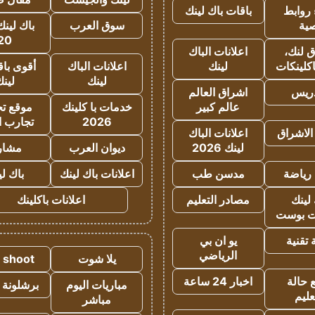
روابط
باقات باك لينك
ية
سوق العرب
باك لينك
20
 لنك،
اعلانات الباك
كلينكات
لينك
اعلانات الباك
أقوى باق
لينك
لين
دريس
اشراق العالم
عالم كبير
خدمات با كلينك
موقع تجا
2026
تجارب ا
الاشراق
اعلانات الباك
لينك 2026
ديوان العرب
مشار
رياضة
مدسن طب
اعلانات باك لينك
باك ل
لينك
مصادر التعليم
اعلانات باكلينك
 بوست
تقنية
يو ان بي
الرياضي
يلا شوت
a shoot
 حالة
اخبار 24 ساعة
مباريات اليوم
برشلونة 
عليم
مباشر