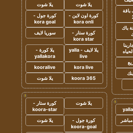
يلا شوت
يلا شوت
 باقة
كورة اون لاين -
كورة جول -
kora goal
kora onli
ة باك
كورة ستار -
سوريا لايف
ك
kora star
ربنا
يلا لايف - yalla
يلا كورة -
لحياه
yallakora
live
يع
kooralive
kora live
ينك
koora 365
يلا شوت
!
!
يلا شوت
كورة ستار -
koora-star
yall
مباشر
كورة جول -
يلا شوت
koora-goal