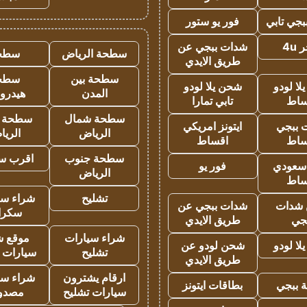
جي تابي
فور يو ستور
4u
شدات ببجي عن
سطحة الرياض
سطح
طريق الايدي
سطحة بين
سطح
ا لودو
شحن يلا لودو
المدن
هيدرو
ساط
تابي تمارا
سطحة شمال
سطحة 
 ببجي
ايتونز امريكي
الرياض
الري
ساط
اقساط
سطحة جنوب
اقرب س
 سعودي
فور يو
الرياض
ساط
تشليح
شراء سي
شدات
شدات ببجي عن
سكرا
جي
طريق الايدي
شراء سيارات
موقع ش
ا لودو
شحن لودو عن
تشليح
سيارات 
طريق الايدي
ارقام يشترون
شراء سي
 ببجي
بطاقات ايتونز
سيارات تشليح
مصدو