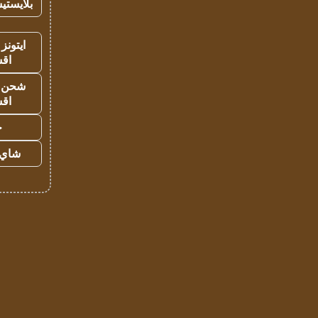
بلايستي
ايتونز
اق
شحن يل
اق
ح
شاي 