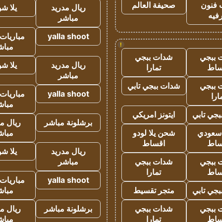
 فنون
صحيفة العالم
ريال مدريد
يلا ش
فيه
مباشر
yalla shoot
مباريات 
!
مباش
 ببجي
شدات ببجي
ريال مدريد
يلا ش
ساط
تمارا
مباشر
 ببجي
شدات ببجي تابي
yalla shoot
مباريات 
ارا
مباش
جي تابي
ايتونز امريكي
برشلونة مباشر
ريال م
 سعودي
شحن يلا لودو
مباش
ساط
اقساط
ريال مدريد
يلا ش
 ببجي
شدات ببجي
مباشر
ساط
تمارا
yalla shoot
مباريات 
جي تابي
متجر تقسيط
مباش
 ببجي
شدات ببجي
برشلونة مباشر
ريال م
ساط
تمارا
مباش