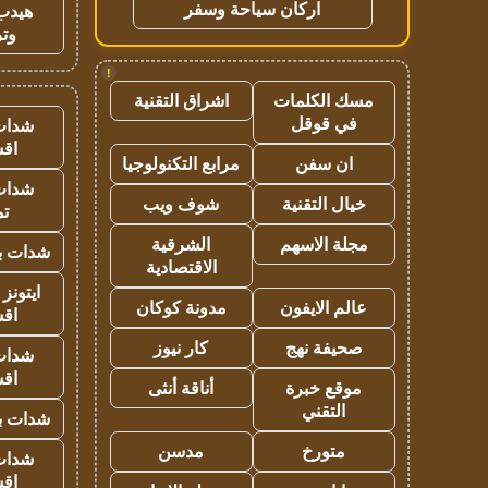
اركان سياحة وسفر
هيدب
وتر
!
مسك الكلمات
اشراق التقنية
في قوقل
شدات
اق
ان سفن
مرابع التكنولوجيا
شدات
خيال التقنية
شوف ويب
تم
مجلة الاسهم
الشرقية
شدات بب
الاقتصادية
ايتونز
عالم الايفون
مدونة كوكان
اق
صحيفة نهج
كار نيوز
شدات
اق
موقع خبرة
أناقة أنثى
التقني
شدات بب
متورخ
مدسن
شدات
اق