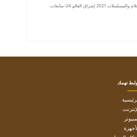
من صحيفة اشراق العالم 24:[ad_1] إعلان: شاهد أجمل الأفلام والمسلسلات 2021 إشراق العالم 24-متابعات:
ابط تهمك
رئيسية
إنترنت
بيوتر
أجهزة