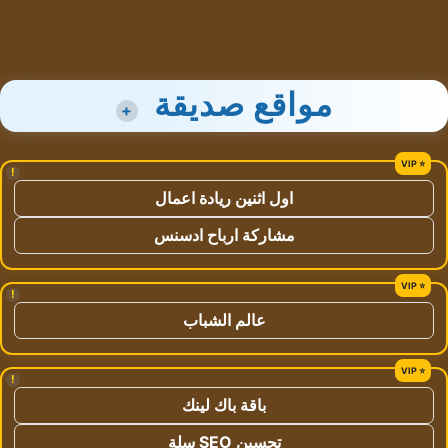
مواقع صديقة
+
!
اول اثنين ريادة اعمال
مشاركة ارباح ادسنس
!
عالم الشباب
!
باقة باك لينك
تحسين SEO سلة