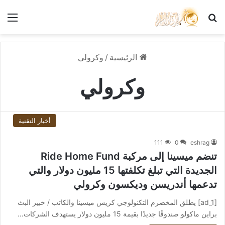
بحث عن
الق
الرئيسية
/
وكرولي
وكرولي
أخبار التقنية
111
0
eshrag
تنضم ميسينا إلى مركبة Ride Home Fund
الجديدة التي تبلغ تكلفتها 15 مليون دولار والتي
تدعمها أندريسن وديكسون وكرولي
[ad_1] يطلق المخضرم التكنولوجي كريس ميسينا والكاتب / خبير البث
براين ماكولو صندوقًا جديدًا بقيمة 15 مليون دولار يستهدف الشركات…