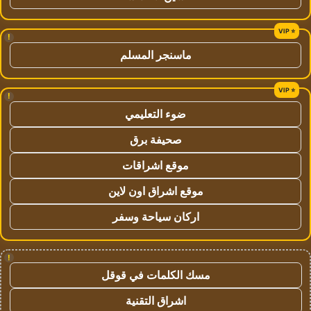
!
ماسنجر المسلم
!
ضوء التعليمي
صحيفة برق
موقع اشراقات
موقع اشراق اون لاين
اركان سياحة وسفر
!
مسك الكلمات في قوقل
اشراق التقنية