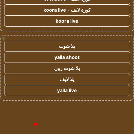
كورة لايف - koora live
koora live
!
يلا شوت
yalla shoot
يلا شوت زون
يلا لايف
yalla live
© حقوق النشر 2026، جميع الحقوق محفوظة لمؤسسة اشراق لتقنية
المعلومات- سجل تجاري رقم 1009094205 |
للإعلانات