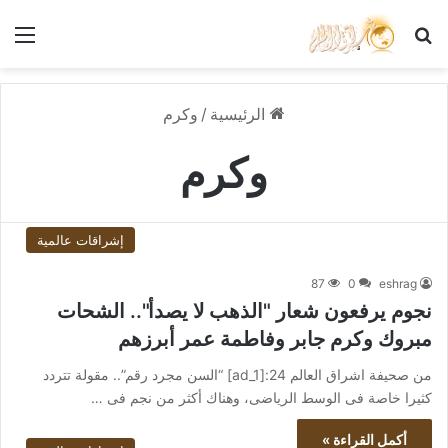
بحث عن
الق
الرئيسية
/
وكرم
وكرم
إشراقات عالمية
87
0
eshrag
نجوم يرفعون شعار "الذهب لا يصدأ".. الشحات
مبروك وكرم جابر وفاطمة عمر أبرزهم
من صحيفة اشراق العالم 24:[ad_1] “السن مجرد رقم”.. مقولة تتردد
كثيرا خاصة فى الوسط الرياضى، وهناك أكثر من نجم فى …
أكمل القراءة »