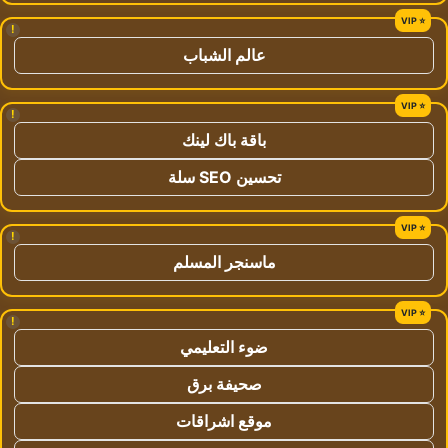
!
عالم الشباب
!
باقة باك لينك
تحسين SEO سلة
!
ماسنجر المسلم
!
ضوء التعليمي
صحيفة برق
موقع اشراقات