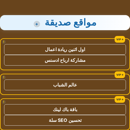
مواقع صديقة
+
!
اول اثنين ريادة اعمال
مشاركة ارباح ادسنس
!
عالم الشباب
!
باقة باك لينك
تحسين SEO سلة