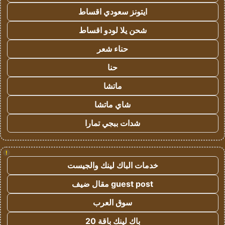
ايتونز سعودي اقساط
شحن يلا لودو اقساط
حناء شعر
حنا
ماتشا
شاي ماتشا
شدات ببجي تمارا
!
خدمات الباك لينك والجيست
guest post مقال ضيف
سوق العرب
باك لينك باقة 20