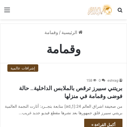
بحث عن
الق
الرئيسية
/
وقمامة
وقمامة
إشراقات عالمية
158
0
eshrag
بريتني سبيرز ترقص بالملابس الداخلية.. حالة
فوضى وقمامة في منزلها
من صحيفة اشراق العالم 24:[ad_1] متابعة بتجــرد: أثارت النجمة العالمية
بريتني سبيرز قلق جمهورها بعد نشرها مقطع فيديو جديد غريب…
أكمل القراءة »