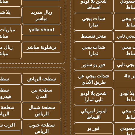
 سعودي
شحن يلا لودو
مباش
ساط
اقساط
ريال مدريد
يلا ش
 ببجي
شدات ببجي
مباشر
ساط
تمارا
yalla shoot
مباريات 
جي تابي
متجر تقسيط
مباش
 ببجي
شدات ببجي
برشلونة مباشر
ريال م
ساط
تمارا
مباش
جي تابي
فور يو ستور
4u
شدات ببجي عن
سطحة الرياض
سطح
طريق الايدي
سطحة بين
سطح
ا لودو
شحن يلا لودو
المدن
هيدرو
ساط
تابي تمارا
سطحة شمال
سطحة 
 ببجي
ايتونز امريكي
الرياض
الري
ساط
اقساط
سطحة جنوب
اقرب س
 سعودي
فور يو
الرياض
ساط