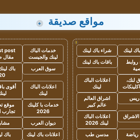
مواقع صديقة
+
!
اك لينك
شراء باك لينك
خدمات الباك
t post
لينك والجيست
مقال 
روابط
باقات باك لينك
ية
سوق العرب
باك لينك
20
 لنك،
اعلانات الباك
كلينكات
لينك
اعلانات الباك
أقوى باق
لينك
لين
دريس
اشراق العالم
عالم كبير
خدمات با كلينك
موقع تجا
2026
تجارب ا
الاشراق
اعلانات الباك
لينك 2026
ديوان العرب
مشار
رياضة
مدسن طب
اعلانات باك لينك
باك ل