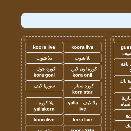
!
!
koora live
koora live
gues
ضيف
يلا شوت
يلا شوت
 باقة
كورة اون لاين -
كورة جول -
kora goal
kora onli
ة باك
كورة ستار -
سوريا لايف
ك
kora star
ربنا
يلا لايف - yalla
يلا كورة -
لحياه
yallakora
live
يع
kooralive
kora live
ينك
koora 365
يلا شوت