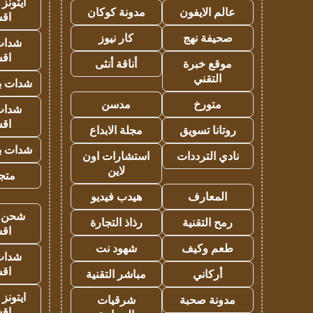
ايتونز
عالم الايفون
مدونة كوكان
اق
صحيفة نهج
كار نيوز
شدات
اق
موقع خبرة
أناقة أنثى
التقني
شدات بب
متورخ
مدسن
شدات
اق
روتانا تسويق
مجلة الابداع
شدات بب
نادي الترددات
استشارات اون
لاين
متجر 
المعارف
هيدب فيديو
شحن يل
رمح التقنية
رذاذ التجارة
اق
طعم وكيف
شهود نت
شدات
اق
أركاني
مباشر التقنية
ايتونز
مدونة صحبة
شرقيات
اق