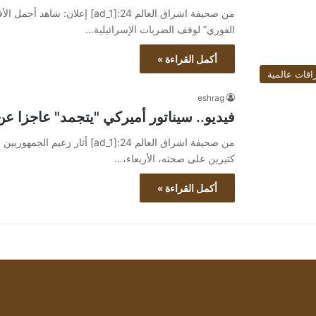
الفوري” لوقف الضربات الإسرائيلية…
أكمل القراءة »
اقات عالمية
eshrag
فيديو.. سيناتور أميركي "يتجمد" عاجزا 
من صحيفة اشراق العالم 24:[ad_1
كثيرين على صحته، الأربعاء،…
أكمل القراءة »