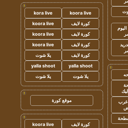
ر
!
وت
kora live
koora live
كورة لايف
koora live
اليوم
ر
كورة لايف
koora live
دريد
كورة لايف
koora live
ر
كورة لايف
يلا شوت
yalla shoot
yalla shoot
!
ه
يلا شوت
يلا شوت
ة
ليك
!
موقع كورة
غرب
اض
!
طحة
كورة لايف
koora live