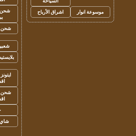
السياحة
شحن 
موسوعة انوار
اشراق الأرباح
بب
شحن يل
شعبية
بلايستي
ايتونز
اق
شحن يل
اق
ح
شاي 