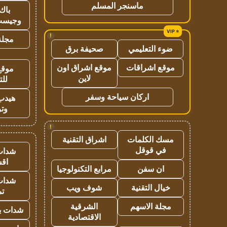
ماسنجر المسلم
باك 
وجيست
!
مجلة 
ضوء التعليمي
صحيفة برق
موقع اشراقات
موقع اشراق اون
موقع
لاين
للت
اركان سياحة وسفر
هيدب
وتر
!
مسك الكلمات
اشراق التقنية
في قوقل
شدات
اق
ان سفن
مرابع التكنولوجيا
شدات
خيال التقنية
شوف ويب
تم
مجلة الاسهم
الشرقية
شدات بب
الاقتصادية