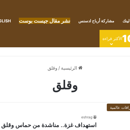
نشر مقال جيست بوست
لينك
مشاركة أرباح ادسنس
GLISH
1
الأكثر قراءة
الرئيسية
/
وقلق
وقلق
اقات عالمية
eshrag
استهداف غزة.. مناشدة من حماس وقلق ب