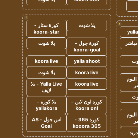
!
!
يلا شوت
كورة ستار -
koora-star
yall
مباشر
كورة جول -
يلا شوت
koora-goal
وت
yalla shoot
koora live
koora live
يلا شوت
اليوم
koora live
Yalla Live - يلا
ر
لايف
وت
كورة اون لاين -
يلا كورة -
yallakora
koora onl
اليوم
كورة 365 -
اس جول - AS
ر
Goal
kooora 365
دريد