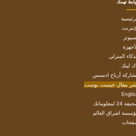
ابط تهمك
رئيسية
إنترنت
بيوتر
أجهزة
ذكاء المنزلي
ك لينك
اركة أرباح ادسنس
شر مقال جيست بوست
Engli
ة 24 لمعلوماتك
سسة اشراق العالم
فحات