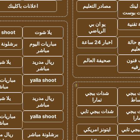
لينك
مصادر التعليم
اعلانات باكلينك
 بوست
تقنية
يو ان بي
الرياضي
يلا شوت
a shoot
 حالة
اخبار 24 ساعة
مباريات اليوم
برشلونة 
عليم
مباشر
 فنون
صحيفة العالم
ريال مدريد
يلا ش
فيه
مباشر
yalla shoot
مباريات 
!
مباش
 ببجي
شدات ببجي
ريال مدريد
يلا ش
ساط
تمارا
مباشر
 ببجي
شدات ببجي تابي
yalla shoot
مباريات 
ارا
مباش
جي تابي
ايتونز امريكي
برشلونة مباشر
ريال م