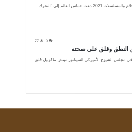
من صحيفة اشراق العالم 24:[ad_1] إعلان: شاهد أجمل الأفلام والمسلسلات 2021 دعت حماس العالم إلى “التحرك
77
0
عن النطق وقلق على صحته
] أثار زعيم الجمهوريين في مجلس الشيوخ الأميركي السيناتور ميتش ماكونيل قلق