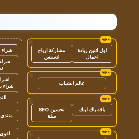
!
شراء ب
اول اثنين ريادة
مشاركة ارباح
اعمال
ادسنس
شراء 
نص
!
اشراق
عالم الشباب
شراء با
الت
!
باقة باك لينك
تحسين SEO
منتدى 
سلة
اقوى 
!