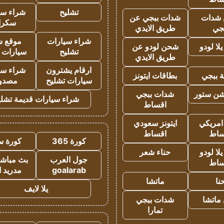
تشليح
شراء سي
شدات
شدات ببجي عن
سكرا
جي
طريق الايدي
شراء سيارات
موقع ش
ا لودو
شحن لودو عن
تشليح
سيارات 
طريق الايدي
ارقام يشترون
شراء سي
 ببجي
بطاقات ايتونز
سيارات تشليح
مصدو
شن ستور
شدات ببجي
شراء سيارات قديمة تشلي
اقساط
 امريكي
ايتونز سعودي
ساط
اقساط
كورة 365
كورة س
ا لودو
حناء شعر
جول العرب
بث مباشر
ساط
goalarab
مدريد ا
نا
ماتشا
يلا لايف
ماتشا
شدات ببجي
تمارا