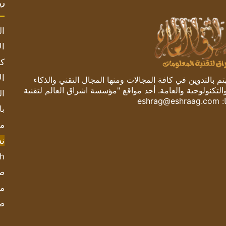
رو
ال
ال
كم
ال
 بالتدوين في كافة المجالات ومنها المجال التقني والذكاء
والتكنولوجية والعامة. أحد مواقع "مؤسسة اشراق العالم لتقنية
ال
:
eshrag@eshraag.com
با
مش
ن
sh
صحيف
مؤ
ص