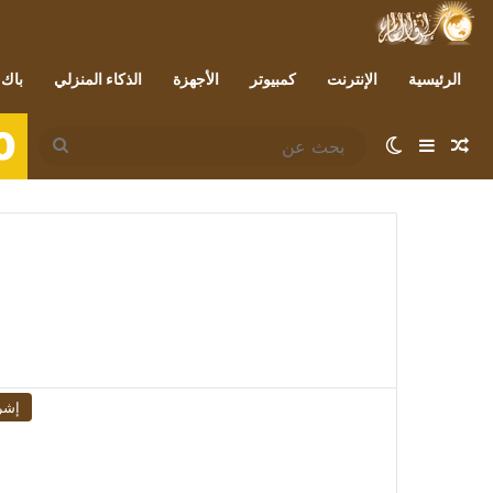
الرئيسية
الإنترنت
كمبيوتر
الأجهزة
الذكاء المنزلي
باك 
0
مقال عشوائي
إضافة عمود جانبي
الوضع المظلم
بحث
عن
إشر