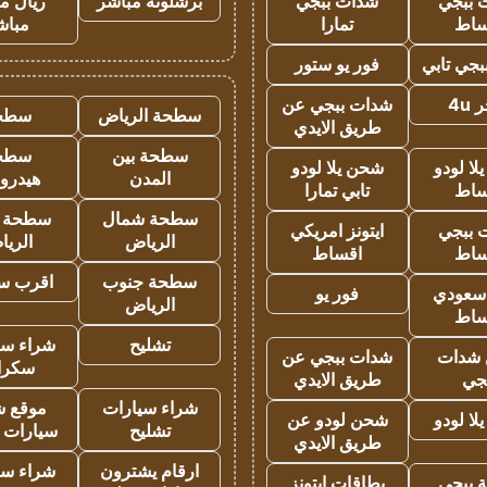
 ببجي
شدات ببجي
برشلونة مباشر
ريال م
ساط
تمارا
مباش
جي تابي
فور يو ستور
4u
شدات ببجي عن
سطحة الرياض
سطح
طريق الايدي
سطحة بين
سطح
ا لودو
شحن يلا لودو
المدن
هيدرو
ساط
تابي تمارا
سطحة شمال
سطحة 
 ببجي
ايتونز امريكي
الرياض
الري
ساط
اقساط
سطحة جنوب
اقرب س
 سعودي
فور يو
الرياض
ساط
تشليح
شراء سي
شدات
شدات ببجي عن
سكرا
جي
طريق الايدي
شراء سيارات
موقع ش
ا لودو
شحن لودو عن
تشليح
سيارات 
طريق الايدي
ارقام يشترون
شراء سي
 ببجي
بطاقات ايتونز