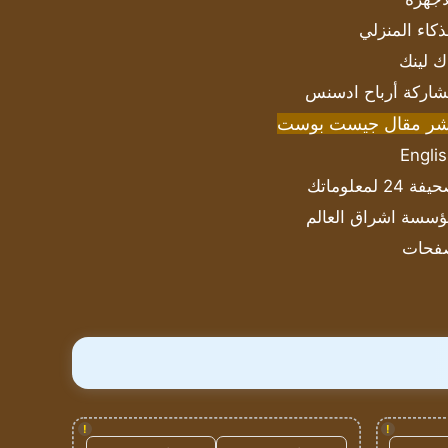
ذكاء المنزلي
ك لينك
اركة أرباح ادسنس
شر مقال جيست بوست
Engli
ة 24 لمعلوماتك
سسة اشراق العالم
فحات
!
!