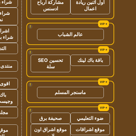
شراء ب
اول اثنين ريادة
مشاركة ارباح
اعمال
ادسنس
شراء 
نص
!
اشراق
عالم الشباب
شراء با
الت
!
باقة باك لينك
تحسين SEO
منتدى 
سلة
اقوى 
!
ماسنجر المسلم
باك 
وجيست
!
مجلة 
ضوء التعليمي
صحيفة برق
موقع اشراقات
موقع اشراق اون
موقع
لاين