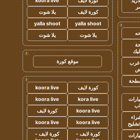
دريد
كورة لايف
koora live
ر
كورة لايف
يلا شوت
yalla shoot
yalla shoot
!
ه
يلا شوت
يلا شوت
ة
ليك
!
موقع كورة
غرب
اض
!
طحة
كورة لايف
koora live
ارات
kora live
koora live
ب
koora live
كورة لايف
راء
koora live
koora live
تشليح
كورة لايف -
كورة لايف -
ارات