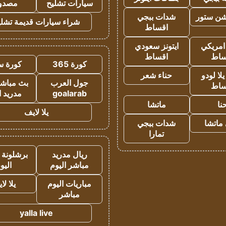
سيارات تشليح
مصدو
شن ستور
شدات ببجي
شراء سيارات قديمة تشلي
اقساط
 امريكي
ايتونز سعودي
ساط
اقساط
كورة 365
كورة س
ا لودو
حناء شعر
جول العرب
بث مباشر
ساط
goalarab
مدريد ا
نا
ماتشا
يلا لايف
ماتشا
شدات ببجي
تمارا
ريال مدريد
برشلونة 
مباشر اليوم
اليو
مباريات اليوم
يلا لا
مباشر
yalla live