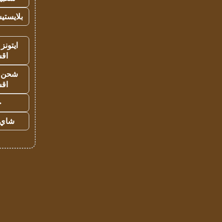
بلايستي
ايتونز
اق
شحن يل
اق
ح
شاي 