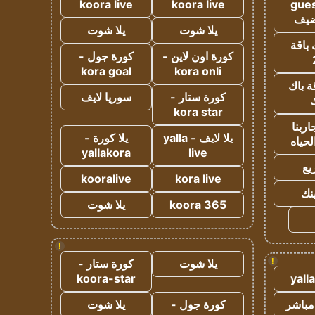
koora live
koora live
gues
ضيف
يلا شوت
يلا شوت
 باقة
كورة اون لاين -
كورة جول -
kora goal
kora onli
ة باك
كورة ستار -
سوريا لايف
ك
kora star
ربنا
يلا لايف - yalla
يلا كورة -
لحياه
yallakora
live
يع
kooralive
kora live
ينك
koora 365
يلا شوت
!
!
يلا شوت
كورة ستار -
koora-star
yall
مباشر
كورة جول -
يلا شوت