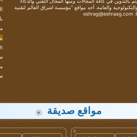
 بالتدوين في كافة المجالات ومنها المجال التقني والذكاء
والتكنولوجية والعامة. أحد مواقع "مؤسسة اشراق العالم لتقنية
ال
:
eshrag@eshraag.com
با
مش
ن
sh
صحيف
مؤ
ص
مواقع صديقة
+
!