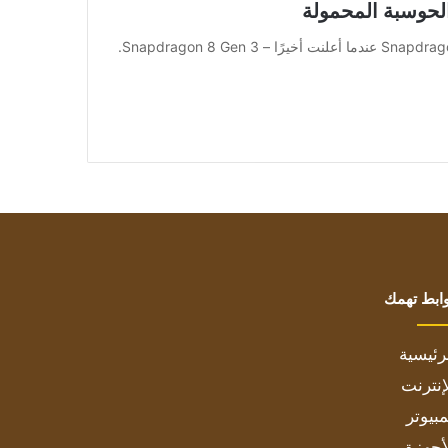
[ad_1] أحدثت شركة كوالكوم ضجة يوم الثلاثاء في قمة Snapdragon عندما أعلنت أخيرًا – Snapdragon 8 Gen 3.
ابط تهمك
رئيسية
إنترنت
بيوتر
أجهزة