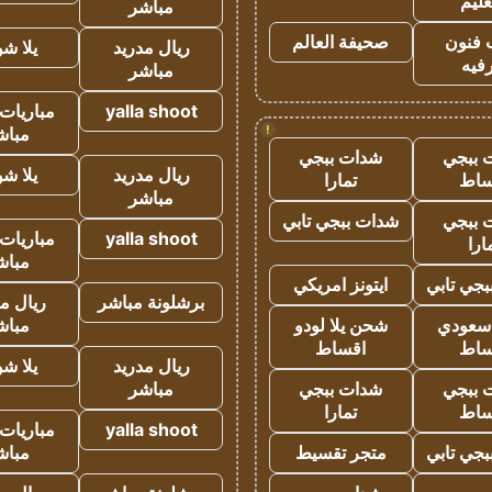
عليم
مباشر
 فنون
صحيفة العالم
ريال مدريد
يلا ش
فيه
مباشر
yalla shoot
مباريات 
!
مباش
 ببجي
شدات ببجي
ريال مدريد
يلا ش
ساط
تمارا
مباشر
 ببجي
شدات ببجي تابي
yalla shoot
مباريات 
ارا
مباش
جي تابي
ايتونز امريكي
برشلونة مباشر
ريال م
 سعودي
شحن يلا لودو
مباش
ساط
اقساط
ريال مدريد
يلا ش
 ببجي
شدات ببجي
مباشر
ساط
تمارا
yalla shoot
مباريات 
جي تابي
متجر تقسيط
مباش