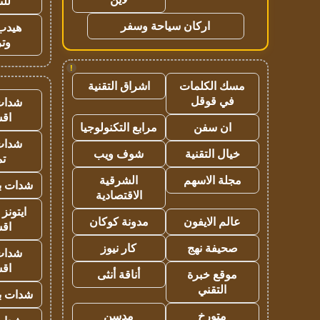
للت
اركان سياحة وسفر
هيدب
وتر
!
مسك الكلمات
اشراق التقنية
في قوقل
شدات
اق
ان سفن
مرابع التكنولوجيا
شدات
خيال التقنية
شوف ويب
تم
مجلة الاسهم
الشرقية
شدات بب
الاقتصادية
ايتونز
عالم الايفون
مدونة كوكان
اق
صحيفة نهج
كار نيوز
شدات
اق
موقع خبرة
أناقة أنثى
التقني
شدات بب
متورخ
مدسن