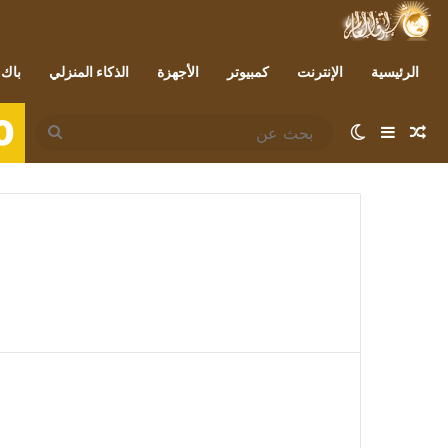
الرئيسية
الإنترنت
كمبيوتر
الأجهزة
الذكاء المنزلي
باك 
0
مقال عشوائي
إضافة عمود جانبي
الوضع المظلم
بحث
عن