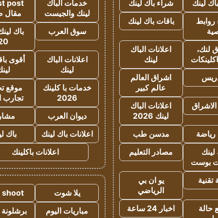
اك لينك
شراء باك لينك
خدمات الباك
t post
لينك والجيست
مقال 
روابط
باقات باك لينك
ية
سوق العرب
باك لينك
20
 لنك،
اعلانات الباك
كلينكات
لينك
اعلانات الباك
أقوى باق
لينك
لين
دريس
اشراق العالم
عالم كبير
خدمات با كلينك
موقع تجا
2026
تجارب ا
الاشراق
اعلانات الباك
لينك 2026
ديوان العرب
مشار
رياضة
مدسن طب
اعلانات باك لينك
باك ل
لينك
مصادر التعليم
اعلانات باكلينك
 بوست
تقنية
يو ان بي
الرياضي
يلا شوت
a shoot
 حالة
اخبار 24 ساعة
مباريات اليوم
برشلونة 