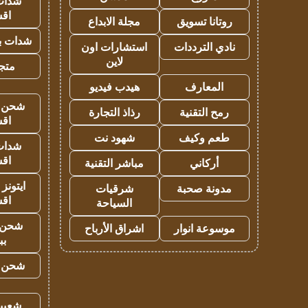
شدات
اق
روتانا تسويق
مجلة الابداع
شدات بب
نادي الترددات
استشارات اون
لاين
متجر 
المعارف
هيدب فيديو
شحن يل
رمح التقنية
رذاذ التجارة
اق
طعم وكيف
شهود نت
شدات
اق
أركاني
مباشر التقنية
ايتونز
مدونة صحبة
شرقيات
اق
السياحة
شحن 
موسوعة انوار
اشراق الأرباح
بب
شحن يل
شعبية