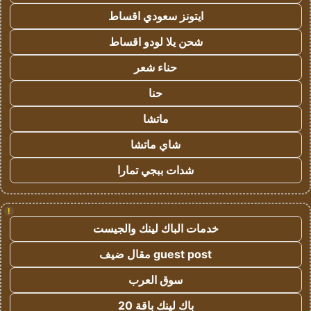
ايتونز سعودي اقساط
شحن يلا لودو اقساط
حناء شعر
حنا
ماتشا
شاي ماتشا
شدات ببجي تمارا
!
خدمات الباك لينك والجيست
guest post مقال ضيف
سوق العرب
باك لينك باقة 20