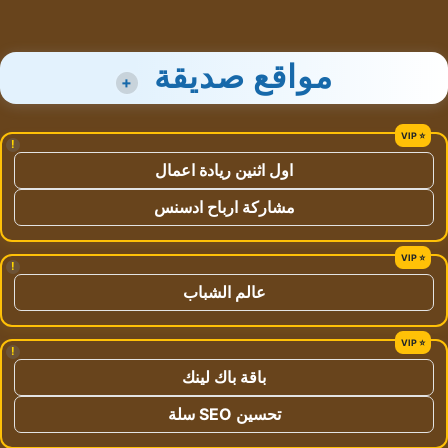
مواقع صديقة
+
!
اول اثنين ريادة اعمال
مشاركة ارباح ادسنس
!
عالم الشباب
!
باقة باك لينك
تحسين SEO سلة