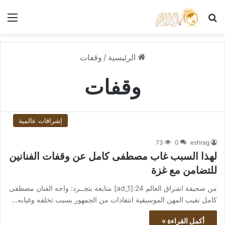
بحث عن
الق
الرئيسية
/
وقفات
وقفات
إشراقات عالمية
73
0
eshrag
لهذا السبب غاب مصطفى كامل عن وقفات الفنانين
للتضامن مع غزة
من صحيفة اشراق العالم 24:[ad_1] متابعة بتجــرد: واجه الفنان مصطفى
كامل نقيب المهن الموسيقية انتقادات من الجمهور بسبب تخلفه وغيابه…
أكمل القراءة »