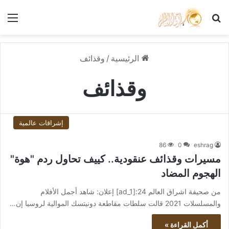
بحث عن
الق
الرئيسية
/
وقذائف
وقذائف
إشراقات عالمية
86
0
eshrag
مسيرات وقذائف عنقودية.. كييف تحاول ردم "هوة"
الهجوم المضاد
من صحيفة اشراق العالم 24:[ad_1] إعلان: شاهد أجمل الأفلام
والمسلسلات 2021 قالت سلطات مقاطعة دونيتسك الموالية لروسيا إن…
أكمل القراءة »