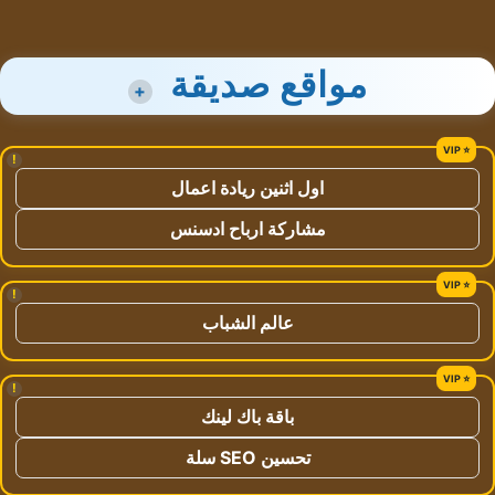
مواقع صديقة
+
!
اول اثنين ريادة اعمال
مشاركة ارباح ادسنس
!
عالم الشباب
!
باقة باك لينك
تحسين SEO سلة