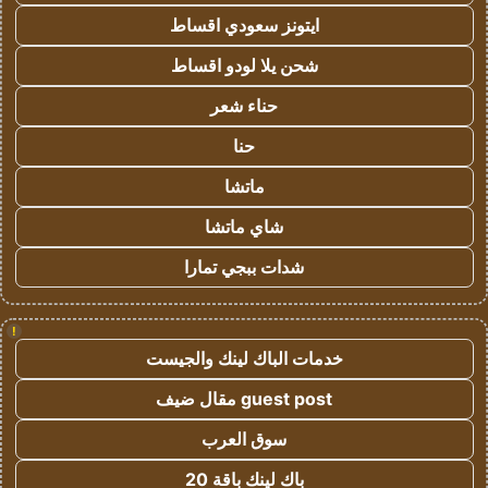
ايتونز سعودي اقساط
شحن يلا لودو اقساط
حناء شعر
حنا
ماتشا
شاي ماتشا
شدات ببجي تمارا
!
خدمات الباك لينك والجيست
guest post مقال ضيف
سوق العرب
باك لينك باقة 20