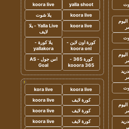
وت
yalla shoot
koora live
koora live
يلا شوت
اليوم
koora live
Yalla Live - يلا
ر
لايف
وت
كورة اون لاين -
يلا كورة -
yallakora
koora onl
اليوم
كورة 365 -
اس جول - AS
ر
Goal
kooora 365
دريد
ر
!
وت
kora live
koora live
كورة لايف
koora live
اليوم
ر
كورة لايف
koora live
دريد
كورة لايف
koora live
ر