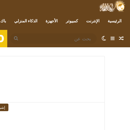
الرئيسية
الإنترنت
كمبيوتر
الأجهزة
الذكاء المنزلي
باك 
0
مقال عشوائي
إضافة عمود جانبي
الوضع المظلم
بحث
عن
إشر