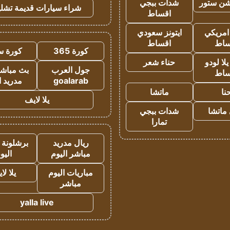
شن ستور
شدات ببجي
شراء سيارات قديمة تشلي
اقساط
 امريكي
ايتونز سعودي
ساط
اقساط
كورة 365
كورة س
ا لودو
حناء شعر
جول العرب
بث مباشر
ساط
goalarab
مدريد ا
نا
ماتشا
يلا لايف
ماتشا
شدات ببجي
تمارا
ريال مدريد
برشلونة 
مباشر اليوم
اليو
مباريات اليوم
يلا لا
مباشر
yalla live