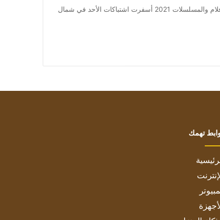
من صحيفة اشراق العالم 24:[ad_1] إعلان: شاهد أجمل الأفلام والمسلسلات 2021 أسفرت اشتباكات الأحد في شمال
ابط تهمك
رئيسية
إنترنت
بيوتر
أجهزة