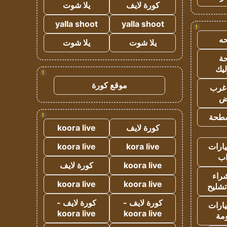
كورة لايف
يلا شوت
yalla shoot
yalla shoot
!
ه
يلا شوت
يلا شوت
ة
ليك
!
موقع كورة
غرب
اض
!
طحة
كورة لايف
koora live
ارات
kora live
koora live
ب
koora live
كورة لايف
راء
koora live
koora live
تشليح
كورة لايف -
كورة لايف -
ارات
koora live
koora live
مة