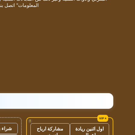
المعلومات" اتصل بنا
!
شراء ب
اول اثنين ريادة
مشاركة ارباح
اعمال
ادسنس