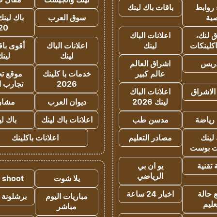
روابط
باقات باك لينك
ية
سوق العرب
باك لينك
20
 لنك،
اعلانات الباك
كلينكات
لينك
اعلانات الباك
أقوى باق
لينك
لين
دريس
اشراق العالم
عالم كبير
خدمات با كلينك
موقع تجا
2026
تجارب ا
الاشراق
اعلانات الباك
لينك 2026
ديوان العرب
مشار
رياضة
مدسن طب
اعلانات باك لينك
باك ل
لينك
مصادر التعليم
اعلانات باكلينك
 بوست
تقنية
يو ان بي
الرياضي
يلا شوت
a shoot
 حالة
اخبار 24 ساعة
مباريات اليوم
برشلونة 
عليم
مباشر