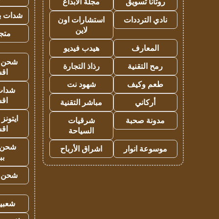
روتانا تسويق
مجلة الابداع
شدات بب
نادي الترددات
استشارات اون
لاين
متجر 
المعارف
هيدب فيديو
شحن يل
رمح التقنية
رذاذ التجارة
اق
طعم وكيف
شهود نت
شدات
اق
أركاني
مباشر التقنية
ايتونز
مدونة صحبة
شرقيات
اق
السياحة
شحن 
موسوعة انوار
اشراق الأرباح
بب
شحن يل
شعبية