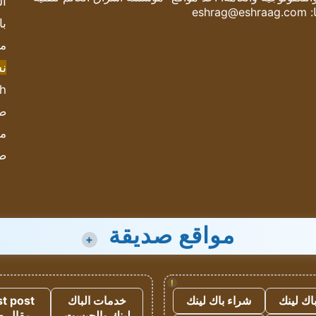
ال
:
eshrag@eshraag.com
با
مش
ن
sh
صحيف
مؤ
ص
مواقع صديقة
+
!
اك لينك
شراء باك لينك
خدمات الباك
t post
لينك والجيست
مقال 