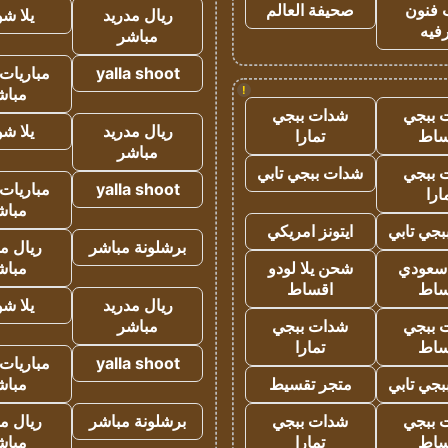
 فنون
صحيفة العالم
ريال مدريد
يلا ش
فيه
مباشر
yalla shoot
مباريات 
!
مباش
 ببجي
شدات ببجي
ريال مدريد
يلا ش
ساط
تمارا
مباشر
 ببجي
شدات ببجي تابي
yalla shoot
مباريات 
ارا
مباش
جي تابي
ايتونز امريكي
برشلونة مباشر
ريال م
 سعودي
شحن يلا لودو
مباش
ساط
اقساط
ريال مدريد
يلا ش
 ببجي
شدات ببجي
مباشر
ساط
تمارا
yalla shoot
مباريات 
جي تابي
متجر تقسيط
مباش
 ببجي
شدات ببجي
برشلونة مباشر
ريال م
ساط
تمارا
مباش