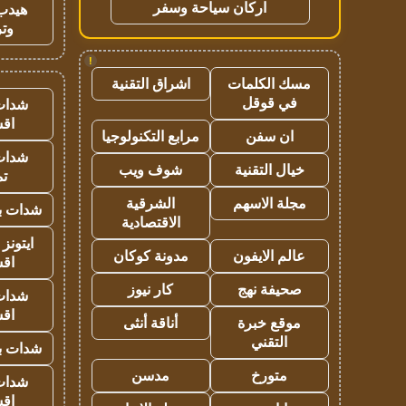
اركان سياحة وسفر
هيدب
وتر
!
مسك الكلمات
اشراق التقنية
في قوقل
شدات
اق
ان سفن
مرابع التكنولوجيا
شدات
خيال التقنية
شوف ويب
تم
مجلة الاسهم
الشرقية
شدات بب
الاقتصادية
ايتونز
عالم الايفون
مدونة كوكان
اق
صحيفة نهج
كار نيوز
شدات
اق
موقع خبرة
أناقة أنثى
التقني
شدات بب
متورخ
مدسن
شدات
اق