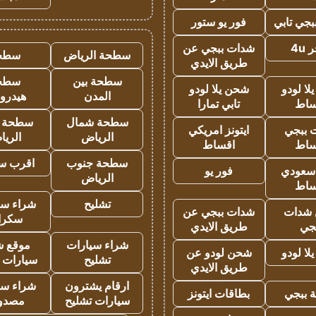
جي تابي
فور يو ستور
4u
شدات ببجي عن
سطحة الرياض
سطح
طريق الايدي
سطحة بين
سطح
ا لودو
شحن يلا لودو
المدن
هيدرو
ساط
تابي تمارا
سطحة شمال
سطحة 
 ببجي
ايتونز امريكي
الرياض
الري
ساط
اقساط
سطحة جنوب
اقرب س
 سعودي
فور يو
الرياض
ساط
تشليح
شراء سي
شدات
شدات ببجي عن
سكرا
جي
طريق الايدي
شراء سيارات
موقع ش
ا لودو
شحن لودو عن
تشليح
سيارات 
طريق الايدي
ارقام يشترون
شراء سي
 ببجي
بطاقات ايتونز
سيارات تشليح
مصدو