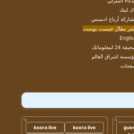
ذكاء المنزلي
ك لينك
اركة أرباح ادسنس
شر مقال جيست بوست
Engli
ة 24 لمعلوماتك
سسة اشراق العالم
فحات
!
!
koora live
koora live
gues
ضيف