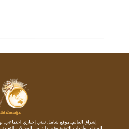
إشراق العالم..موقع شامل تقني إخباري اجتماعي, يهتم
المنزلي وأدوات التقنية وغير ذلك من المجالات التقنية 