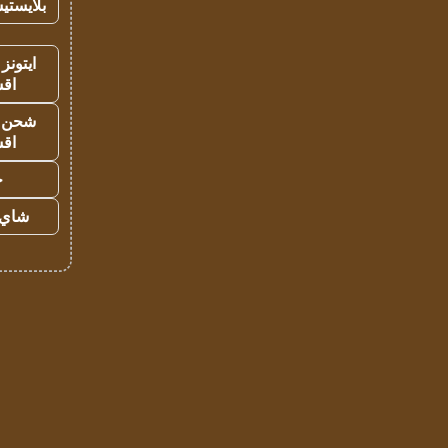
بلايستي
ايتونز
اق
شحن يل
اق
ح
شاي 