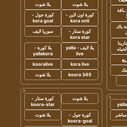
يلا شوت
يلا شوت
 باقة
كورة اون لاين -
كورة جول -
kora goal
kora onli
ة باك
كورة ستار -
سوريا لايف
ك
kora star
ربنا
يلا لايف - yalla
يلا كورة -
لحياه
yallakora
live
يع
kooralive
kora live
ينك
koora 365
يلا شوت
!
!
يلا شوت
كورة ستار -
koora-star
yall
مباشر
كورة جول -
يلا شوت
koora-goal