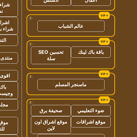
شراء 
نص
!
اشراق
عالم الشباب
شراء با
الت
!
باقة باك لينك
تحسين SEO
منتدى 
سلة
اقوى 
!
ماسنجر المسلم
باك 
وجيست
!
مجلة 
ضوء التعليمي
صحيفة برق
موقع اشراقات
موقع اشراق اون
موقع
لاين
للت