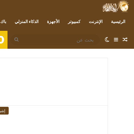
الرئيسية
الإنترنت
كمبيوتر
الأجهزة
الذكاء المنزلي
باك 
0
مقال عشوائي
إضافة عمود جانبي
الوضع المظلم
بحث
عن
إشر