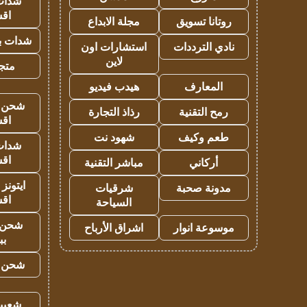
شدات
اق
روتانا تسويق
مجلة الابداع
شدات بب
نادي الترددات
استشارات اون
لاين
متجر 
المعارف
هيدب فيديو
شحن يل
رمح التقنية
رذاذ التجارة
اق
طعم وكيف
شهود نت
شدات
اق
أركاني
مباشر التقنية
ايتونز
مدونة صحبة
شرقيات
اق
السياحة
شحن 
موسوعة انوار
اشراق الأرباح
بب
شحن يل
شعبية