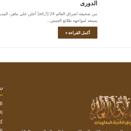
الدورى
من صحيفة اشراق العالم 24:[ad_1
يستعد لمواجهة طلائع الجيش…
أكمل القراءة »
رو
ال
ال
كم
ال