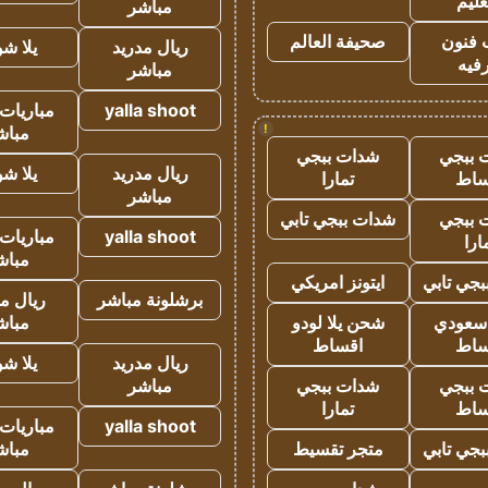
عليم
مباشر
 فنون
صحيفة العالم
ريال مدريد
يلا ش
فيه
مباشر
yalla shoot
مباريات 
!
مباش
 ببجي
شدات ببجي
ريال مدريد
يلا ش
ساط
تمارا
مباشر
 ببجي
شدات ببجي تابي
yalla shoot
مباريات 
ارا
مباش
جي تابي
ايتونز امريكي
برشلونة مباشر
ريال م
 سعودي
شحن يلا لودو
مباش
ساط
اقساط
ريال مدريد
يلا ش
 ببجي
شدات ببجي
مباشر
ساط
تمارا
yalla shoot
مباريات 
جي تابي
متجر تقسيط
مباش