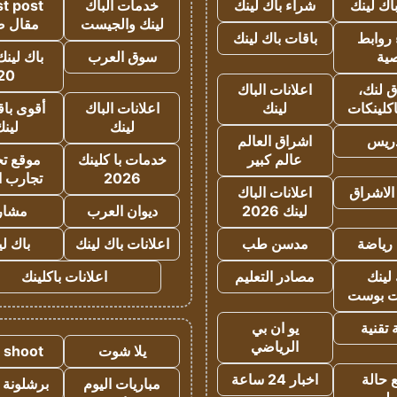
اك لينك
شراء باك لينك
خدمات الباك
t post
لينك والجيست
مقال 
روابط
باقات باك لينك
ية
سوق العرب
باك لينك
20
 لنك،
اعلانات الباك
كلينكات
لينك
اعلانات الباك
أقوى باق
لينك
لين
دريس
اشراق العالم
عالم كبير
خدمات با كلينك
موقع تجا
2026
تجارب ا
الاشراق
اعلانات الباك
لينك 2026
ديوان العرب
مشار
رياضة
مدسن طب
اعلانات باك لينك
باك ل
لينك
مصادر التعليم
اعلانات باكلينك
 بوست
تقنية
يو ان بي
الرياضي
يلا شوت
a shoot
 حالة
اخبار 24 ساعة
مباريات اليوم
برشلونة 