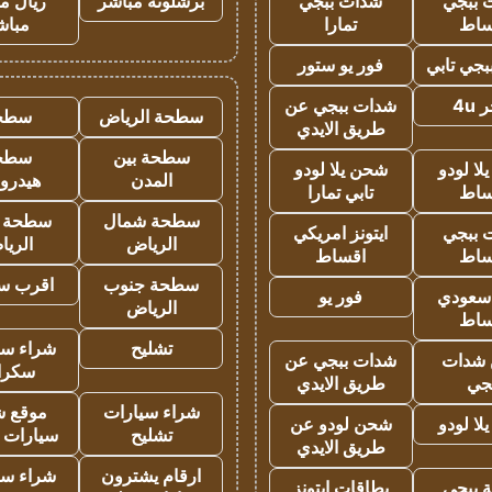
 ببجي
شدات ببجي
برشلونة مباشر
ريال م
ساط
تمارا
مباش
جي تابي
فور يو ستور
4u
شدات ببجي عن
سطحة الرياض
سطح
طريق الايدي
سطحة بين
سطح
ا لودو
شحن يلا لودو
المدن
هيدرو
ساط
تابي تمارا
سطحة شمال
سطحة 
 ببجي
ايتونز امريكي
الرياض
الري
ساط
اقساط
سطحة جنوب
اقرب س
 سعودي
فور يو
الرياض
ساط
تشليح
شراء سي
شدات
شدات ببجي عن
سكرا
جي
طريق الايدي
شراء سيارات
موقع ش
ا لودو
شحن لودو عن
تشليح
سيارات 
طريق الايدي
ارقام يشترون
شراء سي
 ببجي
بطاقات ايتونز