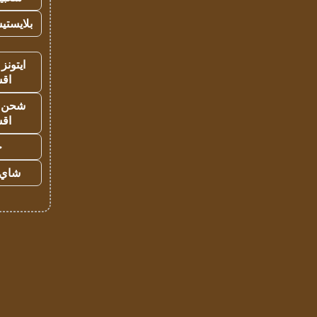
بلايستي
ايتونز
اق
شحن يل
اق
ح
شاي 