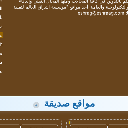
 بالتدوين في كافة المجالات ومنها المجال التقني والذكاء
والتكنولوجية والعامة. أحد مواقع "مؤسسة اشراق العالم لتقنية
ال
:
eshrag@eshraag.com
با
مش
ن
sh
صحيف
مؤ
ص
مواقع صديقة
+
!