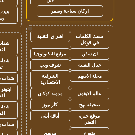
للت
اركان سياحة وسفر
هيدب
وتر
!
مسك الكلمات
اشراق التقنية
في قوقل
شدات
اق
ان سفن
مرابع التكنولوجيا
شدات
خيال التقنية
شوف ويب
تم
مجلة الاسهم
الشرقية
شدات بب
الاقتصادية
ايتونز
عالم الايفون
مدونة كوكان
اق
صحيفة نهج
كار نيوز
شدات
اق
موقع خبرة
أناقة أنثى
التقني
شدات بب
متورخ
مدسن