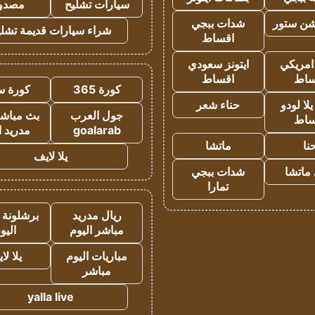
سيارات تشليح
مصدو
شن ستور
شدات ببجي
شراء سيارات قديمة تشلي
اقساط
 امريكي
ايتونز سعودي
ساط
اقساط
كورة 365
كورة س
ا لودو
حناء شعر
جول العرب
بث مباشر
ساط
goalarab
مدريد ا
نا
ماتشا
يلا لايف
ماتشا
شدات ببجي
تمارا
ريال مدريد
برشلونة 
مباشر اليوم
اليو
مباريات اليوم
يلا لا
مباشر
yalla live