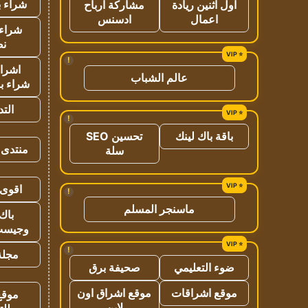
شراء ب
اول اثنين ريادة
مشاركة ارباح
اعمال
ادسنس
شراء 
نص
!
اشراق
عالم الشباب
شراء با
الت
!
باقة باك لينك
تحسين SEO
منتدى 
سلة
اقوى 
!
ماسنجر المسلم
باك 
وجيست
!
مجلة 
ضوء التعليمي
صحيفة برق
موقع اشراقات
موقع اشراق اون
موقع
لاين