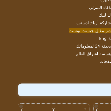
ذكاء المنزلي
ك لينك
اركة أرباح ادسنس
شر مقال جيست بوست
Engli
ة 24 لمعلوماتك
سسة اشراق العالم
فحات
!
!