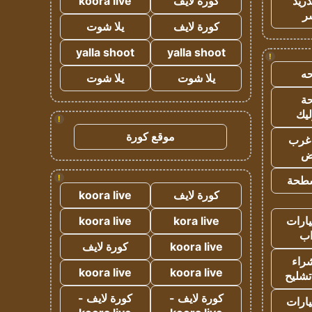
دريد
كورة لايف
koora live
ر
كورة لايف
يلا شوت
yalla shoot
yalla shoot
!
ه
يلا شوت
يلا شوت
ة
ليك
!
موقع كورة
غرب
اض
!
طحة
كورة لايف
koora live
ارات
kora live
koora live
ب
koora live
كورة لايف
راء
koora live
koora live
تشليح
كورة لايف -
كورة لايف -
ارات